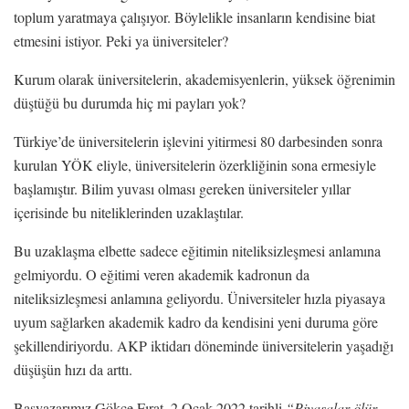
toplum yaratmaya çalışıyor. Böylelikle insanların kendisine biat
etmesini istiyor. Peki ya üniversiteler?
Kurum olarak üniversitelerin, akademisyenlerin, yüksek öğrenimin
düştüğü bu durumda hiç mi payları yok?
Türkiye’de üniversitelerin işlevini yitirmesi 80 darbesinden sonra
kurulan YÖK eliyle, üniversitelerin özerkliğinin sona ermesiyle
başlamıştır. Bilim yuvası olması gereken üniversiteler yıllar
içerisinde bu niteliklerinden uzaklaştılar.
Bu uzaklaşma elbette sadece eğitimin niteliksizleşmesi anlamına
gelmiyordu. O eğitimi veren akademik kadronun da
niteliksizleşmesi anlamına geliyordu. Üniversiteler hızla piyasaya
uyum sağlarken akademik kadro da kendisini yeni duruma göre
şekillendiriyordu. AKP iktidarı döneminde üniversitelerin yaşadığı
düşüşün hızı da arttı.
Başyazarımız Gökçe Fırat, 2 Ocak 2022 tarihli
“Piyasalar ölür,