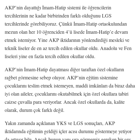
AKP’nin dayattığı İmam-Hatip sistemi ile öğrencilerin
tercihlerinin ne kadar birbirinden farklı olduğunu LGS
tercihlerinde görebiliyoruz. Çünkü İmam-Hatip ortaokulundan
mezun olan her 10 öğrenciden 4’ü lisede İmam-Hatip’e devam
etmek istemiyor. Yine AKP iktidarının yönlendirdiği mesleki ve
teknik liseler de en az tercih edilen okullar oldu. Anadolu ve Fen
liseleri yine en fazla tercih edilen okullar oldu.
AKP’nin İmam-Hatip dayatması diğer taraftan özel okulların
rağbet görmesine sebep oluyor. AKP’nin eğitim sistemine
çocuklarını teslim etmek istemeyen, maddi imkânları da biraz daha
iyi olan aileler, çocuklarını okutabilmek için özel okullara tabiri
caizse çuvalla para veriyorlar. Ancak özel okullarda da, kalite
olarak, durum çok farklı değil.
Yakın zamanda açıklanan YKS ve LGS sonuçları, AKP
iktidarında eğitimin geldiği içler acısı durumu göstermeye yetiyor
da artıyor bile. Ancak bunun yanı sıra görmemiz gereken bir şey