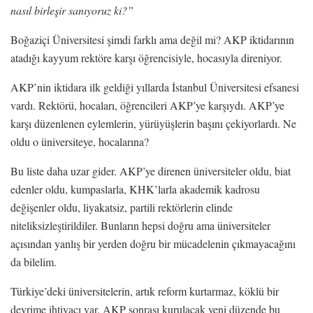
nasıl birleşir sanıyoruz ki?”
Boğaziçi Üniversitesi şimdi farklı ama değil mi? AKP iktidarının
atadığı kayyum rektöre karşı öğrencisiyle, hocasıyla direniyor.
AKP’nin iktidara ilk geldiği yıllarda İstanbul Üniversitesi efsanesi
vardı. Rektörü, hocaları, öğrencileri AKP’ye karşıydı. AKP’ye
karşı düzenlenen eylemlerin, yürüyüşlerin başını çekiyorlardı. Ne
oldu o üniversiteye, hocalarına?
Bu liste daha uzar gider. AKP’ye direnen üniversiteler oldu, biat
edenler oldu, kumpaslarla, KHK’larla akademik kadrosu
değişenler oldu, liyakatsiz, partili rektörlerin elinde
niteliksizleştirildiler. Bunların hepsi doğru ama üniversiteler
açısından yanlış bir yerden doğru bir mücadelenin çıkmayacağını
da bilelim.
Türkiye’deki üniversitelerin, artık reform kurtarmaz, köklü bir
devrime ihtiyacı var. AKP sonrası kurulacak yeni düzende bu