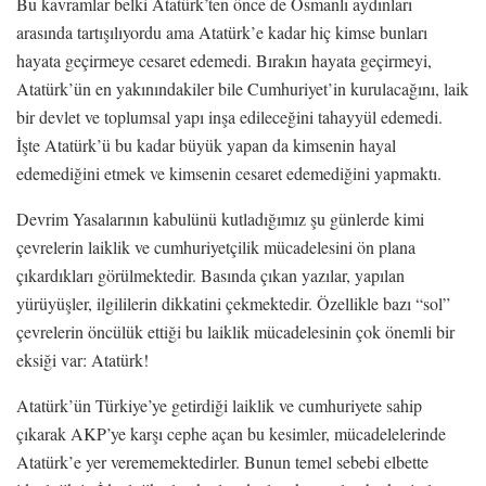
Bu kavramlar belki Atatürk’ten önce de Osmanlı aydınları
arasında tartışılıyordu ama Atatürk’e kadar hiç kimse bunları
hayata geçirmeye cesaret edemedi. Bırakın hayata geçirmeyi,
Atatürk’ün en yakınındakiler bile Cumhuriyet’in kurulacağını, laik
bir devlet ve toplumsal yapı inşa edileceğini tahayyül edemedi.
İşte Atatürk’ü bu kadar büyük yapan da kimsenin hayal
edemediğini etmek ve kimsenin cesaret edemediğini yapmaktı.
Devrim Yasalarının kabulünü kutladığımız şu günlerde kimi
çevrelerin laiklik ve cumhuriyetçilik mücadelesini ön plana
çıkardıkları görülmektedir. Basında çıkan yazılar, yapılan
yürüyüşler, ilgililerin dikkatini çekmektedir. Özellikle bazı “sol”
çevrelerin öncülük ettiği bu laiklik mücadelesinin çok önemli bir
eksiği var: Atatürk!
Atatürk’ün Türkiye’ye getirdiği laiklik ve cumhuriyete sahip
çıkarak AKP’ye karşı cephe açan bu kesimler, mücadelelerinde
Atatürk’e yer verememektedirler. Bunun temel sebebi elbette