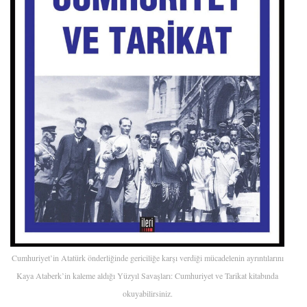
Cumhuriyet’in Atatürk önderliğinde gericiliğe karşı verdiği mücadelenin ayrıntılarını
Kaya Ataberk’in kaleme aldığı Yüzyıl Savaşları: Cumhuriyet ve Tarikat kitabında
okuyabilirsiniz.