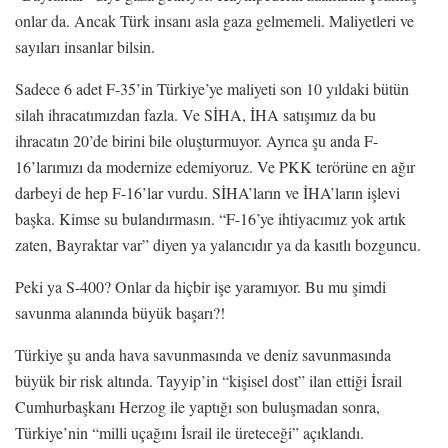
onlar da. Ancak Türk insanı asla gaza gelmemeli. Maliyetleri ve
sayıları insanlar bilsin.
Sadece 6 adet F-35’in Türkiye’ye maliyeti son 10 yıldaki bütün
silah ihracatımızdan fazla. Ve SİHA, İHA satışımız da bu
ihracatın 20’de birini bile oluşturmuyor. Ayrıca şu anda F-
16’larımızı da modernize edemiyoruz. Ve PKK terörüne en ağır
darbeyi de hep F-16’lar vurdu. SİHA’ların ve İHA’ların işlevi
başka. Kimse su bulandırmasın. “F-16’ye ihtiyacımız yok artık
zaten, Bayraktar var” diyen ya yalancıdır ya da kasıtlı bozguncu.
Peki ya S-400? Onlar da hiçbir işe yaramıyor. Bu mu şimdi
savunma alanında büyük başarı?!
Türkiye şu anda hava savunmasında ve deniz savunmasında
büyük bir risk altında. Tayyip’in “kişisel dost” ilan ettiği İsrail
Cumhurbaşkanı Herzog ile yaptığı son buluşmadan sonra,
Türkiye’nin “milli uçağını İsrail ile üreteceği” açıklandı.