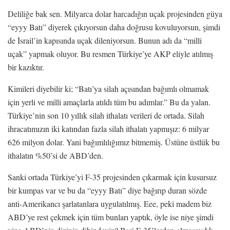
Deliliğe bak sen. Milyarca dolar harcadığın uçak projesinden güya
“eyyy Batı” diyerek çıkıyorsun daha doğrusu kovuluyorsun, şimdi
de İsrail’in kapısında uçak dileniyorsun. Bunun adı da “milli
uçak” yapmak oluyor. Bu resmen Türkiye’ye AKP eliyle atılmış
bir kazıktır.
Kimileri diyebilir ki; “Batı’ya silah açısından bağımlı olmamak
için yerli ve milli amaçlarla atıldı tüm bu adımlar.” Bu da yalan.
Türkiye’nin son 10 yıllık silah ithalatı verileri de ortada. Silah
ihracatımızın iki katından fazla silah ithalatı yapmışız: 6 milyar
626 milyon dolar. Yani bağımlılığımız bitmemiş. Üstüne üstlük bu
ithalatın %50’si de ABD’den.
Sanki ortada Türkiye’yi F-35 projesinden çıkarmak için kusursuz
bir kumpas var ve bu da “eyyy Batı” diye bağırıp duran sözde
anti-Amerikancı şarlatanlara uygulatılmış. Eee, peki madem biz
ABD’ye rest çekmek için tüm bunları yaptık, öyle ise niye şimdi