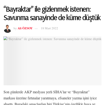
“Bayraktar” ile gizlenmek istenen:
Savunma sanayinde de küme düştük
Ali ÖZSOY
by
18 Mart 2022
Son günlerde AKP medyası yerli SİHA’lar ve “Bayraktar”
markası üzerine fırtınalar yaratmaya, efsaneler yazma işini iyice
abarttı. Buradaki amaçlardan biri Türkiye’nin özellikle hava ve