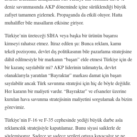
deniz savunmasında AKP döneminde içine sürüklendiği büyük
zafiyet tamamen gizlemek. Propaganda da etkili oluyor. Hatta
muhalifler bile masalların etkisine giriyor.
Türkiye’nin üreteceği SİHA veya başka bir ürünün başarısı
kimseyi rahatsız etmez. İtiraz edilen şu: Bunca reklam, kamu
tekeli pozisyonu, devlet dış politikasının bile pazarlama stratejisine
dâhil edilmesiyle bir markanın “başarı” elde etmesi Türkiye için de
bir kazanç sayılabilir mi? AKP liderinin talimatıyla, devlet
olanaklarıyla yaratılan “Bayraktar” markası damat için başarı
sayılabilir ancak Türk savunma stratejisi için hiç de böyle değildir.
Her kararın bir maliyeti vardır. “Bayraktar” ve efsaneler üzerine
kurulan hava savunma stratejisinin maliyetini sorgulamak da bizim
görevimiz.
Türkiye’nin F-16 ve F-35 cephesinde yediği büyük darbe asla
reklamcılık stratejisiyle kapatılamaz. Bunu siyasi saiklerle de
söylemiyoruz. Sadece ve sadece verileri ortaya koyacağız ve ne