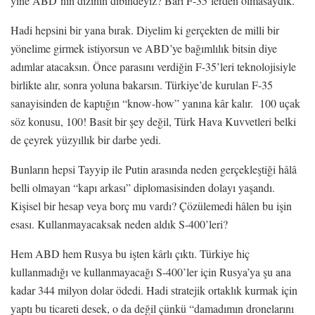
yine ABD’nin dizinin dibindeyiz? Bari F-35’lerden olmasaydık.
Hadi hepsini bir yana bırak. Diyelim ki gerçekten de milli bir
yönelime girmek istiyorsun ve ABD’ye bağımlılık bitsin diye
adımlar atacaksın. Önce parasını verdiğin F-35’leri teknolojisiyle
birlikte alır, sonra yoluna bakarsın. Türkiye’de kurulan F-35
sanayisinden de kaptığın “know-how” yanına kâr kalır. 100 uçak
söz konusu, 100! Basit bir şey değil, Türk Hava Kuvvetleri belki
de çeyrek yüzyıllık bir darbe yedi.
Bunların hepsi Tayyip ile Putin arasında neden gerçekleştiği hâlâ
belli olmayan “kapı arkası” diplomasisinden dolayı yaşandı.
Kişisel bir hesap veya borç mu vardı? Çözülemedi hâlen bu işin
esası. Kullanmayacaksak neden aldık S-400’leri?
Hem ABD hem Rusya bu işten kârlı çıktı. Türkiye hiç
kullanmadığı ve kullanmayacağı S-400’ler için Rusya’ya şu ana
kadar 344 milyon dolar ödedi. Hadi stratejik ortaklık kurmak için
yaptı bu ticareti desek, o da değil çünkü “damadımın dronelarını