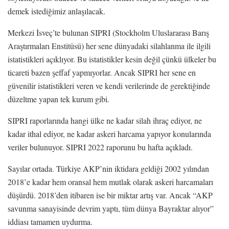
demek istediğimiz anlaşılacak.
Merkezi İsveç’te bulunan SIPRI (Stockholm Uluslararası Barış
Araştırmaları Enstitüsü) her sene dünyadaki silahlanma ile ilgili
istatistikleri açıklıyor. Bu istatistikler kesin değil çünkü ülkeler bu
ticareti bazen şeffaf yapmıyorlar. Ancak SIPRI her sene en
güvenilir istatistikleri veren ve kendi verilerinde de gerektiğinde
düzeltme yapan tek kurum gibi.
SIPRI raporlarında hangi ülke ne kadar silah ihraç ediyor, ne
kadar ithal ediyor, ne kadar askeri harcama yapıyor konularında
veriler bulunuyor. SIPRI 2022 raporunu bu hafta açıkladı.
Sayılar ortada. Türkiye AKP’nin iktidara geldiği 2002 yılından
2018’e kadar hem oransal hem mutlak olarak askeri harcamaları
düşürdü. 2018’den itibaren ise bir miktar artış var. Ancak “AKP
savunma sanayisinde devrim yaptı, tüm dünya Bayraktar alıyor”
iddiası tamamen uydurma.