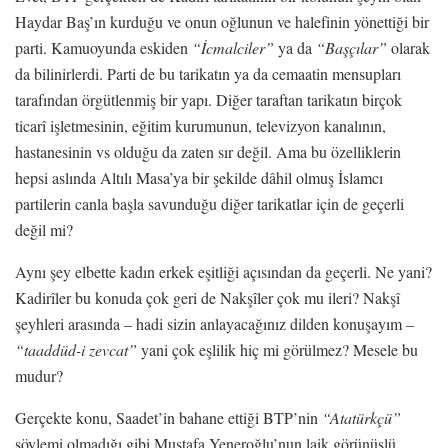
Haydar Baş’ın kurduğu ve onun oğlunun ve halefinin yönettiği bir
parti. Kamuoyunda eskiden
“İcmalciler”
ya da
“Başçılar”
olarak
da bilinirlerdi. Parti de bu tarikatın ya da cemaatin mensupları
tarafından örgütlenmiş bir yapı. Diğer taraftan tarikatın birçok
ticarî işletmesinin, eğitim kurumunun, televizyon kanalının,
hastanesinin vs olduğu da zaten sır değil. Ama bu özelliklerin
hepsi aslında Altılı Masa’ya bir şekilde dâhil olmuş İslamcı
partilerin canla başla savunduğu diğer tarikatlar için de geçerli
değil mi?
Aynı şey elbette kadın erkek eşitliği açısından da geçerli. Ne yani?
Kadirîler bu konuda çok geri de Nakşîler çok mu ileri? Nakşî
şeyhleri arasında – hadi sizin anlayacağınız dilden konuşayım –
“taaddüd-i zevcat”
yani çok eşlilik hiç mi görülmez? Mesele bu
mudur?
Gerçekte konu, Saadet’in bahane ettiği BTP’nin
“Atatürkçü”
söylemi olmadığı gibi Mustafa Yeneroğlu’nun laik görünüşlü