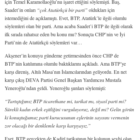
için Temel Karamollaoğlu’nu işaret ettiğini söylemişti. Baş,
Saadet’in onları
“çok Atatürkçü bir parti”
oldukları için
istemediğini de açıklamıştı. Evet, BTP, Atatürk’le ilgili olumlu
söylemleri olan bir parti. Ama acaba Saadet’i BTP ile ilgili olarak
ilk sırada rahatsız eden bu konu mu? Sonuçta CHP’nin ve İyi
Parti’nin de Atatürkçü söylemleri var…
Akşener’in konuyu gündeme getirmesinden önce CHP de
BTP’nin katılımına olumlu baktıklarını açıkladı. Ama BTP’ye
karşı direniş, Altılı Masa’nın İslamcılarından geliyordu. En net
karşı çıkış DEVA Partisi Genel Başkan Yardımcısı Mustafa
Yeneroğlu’ndan geldi. Yeneroğlu şunları söylemişti:
“Tartıştığımız BTP ticarethane mi, tarikat mı, siyasî parti mi?
Sürekli kadın erkek eşitliğini vurguluyoruz, değil mi? Gelin görün
ki konuştuğumuz parti kurucusunun eşlerinin sayısını vermenin
zor olacağı bir denklemle karşı karşıyayız.”
Evet, BTP gerçekten de Kadirî tarikatının bir kolunun şeyhi olan