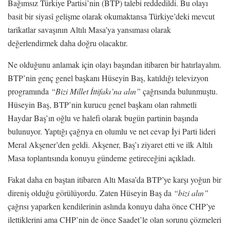
Bağımsız Türkiye Partisi’nin (BTP) talebi reddedildi. Bu olayı
basit bir siyasî gelişme olarak okumaktansa Türkiye’deki mevcut
tarikatlar savaşının Altılı Masa’ya yansıması olarak
değerlendirmek daha doğru olacaktır.
Ne olduğunu anlamak için olayı başından itibaren bir hatırlayalım.
BTP’nin genç genel başkanı Hüseyin Baş, katıldığı televizyon
programında
“Bizi Millet İttifakı’na alın”
çağrısında bulunmuştu.
Hüseyin Baş, BTP’nin kurucu genel başkanı olan rahmetli
Haydar Baş’ın oğlu ve halefi olarak bugün partinin başında
bulunuyor. Yaptığı çağrıya en olumlu ve net cevap İyi Parti lideri
Meral Akşener’den geldi. Akşener, Baş’ı ziyaret etti ve ilk Altılı
Masa toplantısında konuyu gündeme getireceğini açıkladı.
Fakat daha en baştan itibaren Altı Masa’da BTP’ye karşı yoğun bir
direniş olduğu görülüyordu. Zaten Hüseyin Baş da
“bizi alın”
çağrısı yaparken kendilerinin aslında konuyu daha önce CHP’ye
ilettiklerini ama CHP’nin de önce Saadet’le olan sorunu çözmeleri