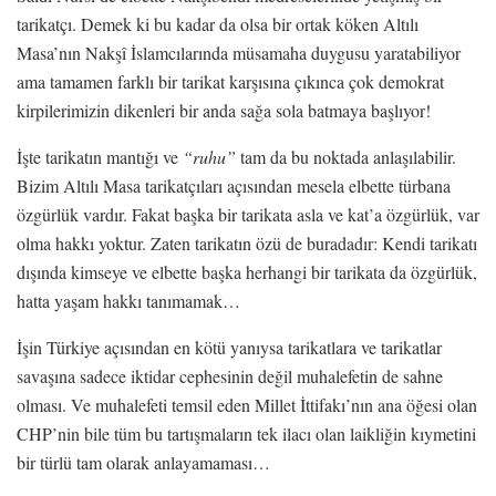
tarikatçı. Demek ki bu kadar da olsa bir ortak köken Altılı
Masa’nın Nakşî İslamcılarında müsamaha duygusu yaratabiliyor
ama tamamen farklı bir tarikat karşısına çıkınca çok demokrat
kirpilerimizin dikenleri bir anda sağa sola batmaya başlıyor!
İşte tarikatın mantığı ve
“ruhu”
tam da bu noktada anlaşılabilir.
Bizim Altılı Masa tarikatçıları açısından mesela elbette türbana
özgürlük vardır. Fakat başka bir tarikata asla ve kat’a özgürlük, var
olma hakkı yoktur. Zaten tarikatın özü de buradadır: Kendi tarikatı
dışında kimseye ve elbette başka herhangi bir tarikata da özgürlük,
hatta yaşam hakkı tanımamak…
İşin Türkiye açısından en kötü yanıysa tarikatlara ve tarikatlar
savaşına sadece iktidar cephesinin değil muhalefetin de sahne
olması. Ve muhalefeti temsil eden Millet İttifakı’nın ana öğesi olan
CHP’nin bile tüm bu tartışmaların tek ilacı olan laikliğin kıymetini
bir türlü tam olarak anlayamaması…