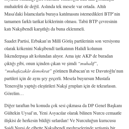
muhalefeti de değil. Aslında tek mesele var ortada. Altılı
Masa’daki İslamcılarla buraya katılmasını istemedikleri BTP’nin
tamamen farklı tarikat köklerinin olması. Tabii BTP çevresinin
katı Nakşibendî karşıtlığı da buna eklenmeli.
Saadet Partisi, Erbakan’ın Millî Görüş partilerinin son versiyonu
olarak kökenini Nakşibendî tarikatının Halidî kolunun
İskenderpaşa alt kolundan alıyor. Ama işte AKP de buradan
çıktığı gibi, onun içinden çıkan ve şimdi
“muhalif”
,
“muhafazakâr demokrat”
görünen Babacan’ın ve Davutoğlu’nun
partileri için de aynı şey geçerli. Mesela buyursun Mustafa
Yeneroğlu yaptığı eleştirileri Nakşî grupları için de tekrarlasın.
Görelim…
Diğer taraftan bu konuda çok sesi çıkmasa da DP Genel Başkanı
Gültekin Uysal’ın, Yeni Asyacılar olarak bilinen Nurcu cemaatle
ilişkisi de herkesin bildiği sırlardan! Ve Nurculuğun kurucusu
Saidi Nursi de elbette Nakşibendî medreselerinde yetişmiş bir