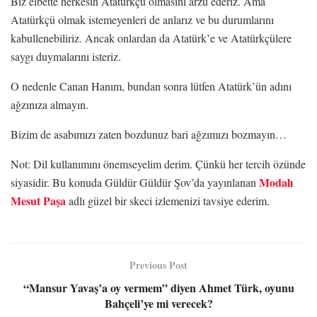
Biz elbette herkesin Atatürkçü olmasını arzu ederiz. Ama
Atatürkçü olmak istemeyenleri de anlarız ve bu durumlarını
kabullenebiliriz. Ancak onlardan da Atatürk’e ve Atatürkçülere
saygı duymalarını isteriz.
O nedenle Canan Hanım, bundan sonra lütfen Atatürk’ün adını
ağzınıza almayın.
Bizim de asabımızı zaten bozdunuz bari ağzımızı bozmayın…
Not: Dil kullanımını önemseyelim derim. Çünkü her tercih özünde
Modalı
siyasidir. Bu konuda Güldür Güldür Şov’da yayınlanan
Mesut Paşa
adlı güzel bir skeci izlemenizi tavsiye ederim.
Previous Post
“Mansur Yavaş’a oy vermem” diyen Ahmet Türk, oyunu
Bahçeli’ye mi verecek?