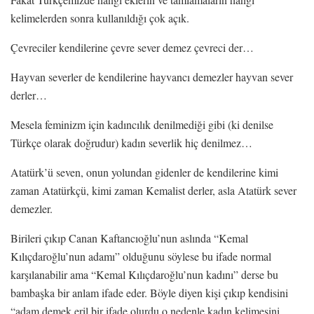
kelimelerden sonra kullanıldığı çok açık.
Çevreciler kendilerine çevre sever demez çevreci der…
Hayvan severler de kendilerine hayvancı demezler hayvan sever
derler…
Mesela feminizm için kadıncılık denilmediği gibi (ki denilse
Türkçe olarak doğrudur) kadın severlik hiç denilmez…
Atatürk’ü seven, onun yolundan gidenler de kendilerine kimi
zaman Atatürkçü, kimi zaman Kemalist derler, asla Atatürk sever
demezler.
Birileri çıkıp Canan Kaftancıoğlu’nun aslında “Kemal
Kılıçdaroğlu’nun adamı” olduğunu söylese bu ifade normal
karşılanabilir ama “Kemal Kılıçdaroğlu’nun kadını” derse bu
bambaşka bir anlam ifade eder. Böyle diyen kişi çıkıp kendisini
“adam demek eril bir ifade olurdu o nedenle kadın kelimesini