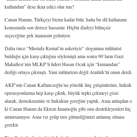
kullandım” dese ikna edici olur mu?
Canan Hanım, Türkçeyi bizim kadar bilir, hatta bu dil kullanımı
konusunda son derece hassastır. Hiçbir ifadeyi bilinçsiz
seçeceğine pek inanasım gelmiyor.
Daha önce “Mustafa Kemal’in askeriyiz” sloganına militarist
bulduğu için karşı çıktığını söylemişti ama sonra 90’ların Gazi
Mahallesi’nin MLKP’li lideri Hasan Ocak için “kumandan”
dediği ortaya çıkmıştı. Yani militarizm değil Atatürk’tü onun derdi.
AKP’nin Canan Kaftancıoğlu’na yönelik linç girişimlerine, hukuk
operasyonlarına hep karşı çıktık, büyük tepki çekmeyi göze
alarak, demokrasinin ve hukukun gereğini yaptık. Ama anlaşılan o
ki Canan Hanım da Ekrem İmamoğlu gibi onu destekleyenleri hiç
umursamıyor. Ama vız gelip tırıs gitmediğimizi anlamış olması
gerekir.