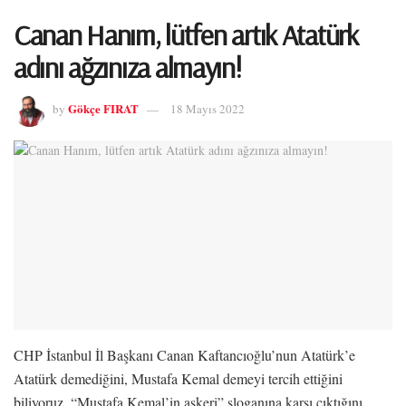
Canan Hanım, lütfen artık Atatürk
adını ağzınıza almayın!
Gökçe FIRAT
by
18 Mayıs 2022
CHP İstanbul İl Başkanı Canan Kaftancıoğlu’nun Atatürk’e
Atatürk demediğini, Mustafa Kemal demeyi tercih ettiğini
biliyoruz. “Mustafa Kemal’in askeri” sloganına karşı çıktığını