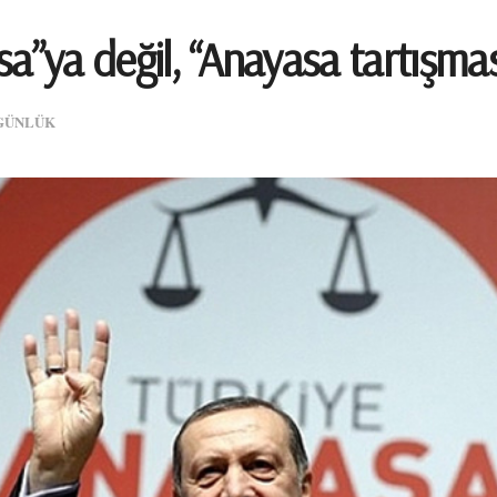
a”ya değil, “Anayasa tartışması
GÜNLÜK