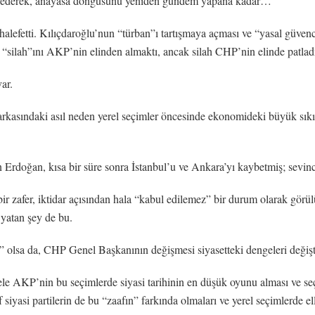
hsederek, anayasa döngüsünü yeniden gündem yapana kadar…
fetti. Kılıçdaroğlu’nun “türban”ı tartışmaya açması ve “yasal güvence” 
 “silah”ını AKP’nin elinden almaktı, ancak silah CHP’nin elinde patlad
ar.
 arkasındaki asıl neden yerel seçimler öncesinde ekonomideki büyük sıkın
Erdoğan, kısa bir süre sonra İstanbul’u ve Ankara’yı kaybetmiş; sevinc
bir zafer, iktidar açısından hala “kabul edilemez” bir durum olarak gö
 yatan şey de bu.
lsa da, CHP Genel Başkanının değişmesi siyasetteki dengeleri değiştireb
ele AKP’nin bu seçimlerde siyasi tarihinin en düşük oyunu alması ve s
f siyasi partilerin de bu “zaafın” farkında olmaları ve yerel seçimlerde e