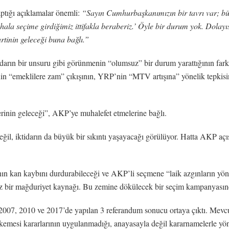
ptığı açıklamalar önemli:
“Sayın Cumhurbaşkanımızın bir tavrı var; büt
hala seçime girdiğimiz ittifakla beraberiz.’ Öyle bir durum yok. Dolayı
rtinin geleceği buna bağlı.”
darın bir unsuru gibi görünmenin “olumsuz” bir durum yarattığının fa
nin “emeklilere zam” çıkışının, YRP’nin “MTV artışına” yönelik tepkisin
ilerinin geleceği”, AKP’ye muhalefet etmelerine bağlı.
değil, iktidarın da büyük bir sıkıntı yaşayacağı görülüyor. Hatta AKP a
ın kan kaybını durdurabileceği ve AKP’li seçmene “laik azgınların yönet
z bir mağduriyet kaynağı. Bu zemine dökülecek bir seçim kampanyası
2007, 2010 ve 2017’de yapılan 3 referandum sonucu ortaya çıktı. Mevcut
emesi kararlarının uygulanmadığı, anayasayla değil kararnamelerle yö