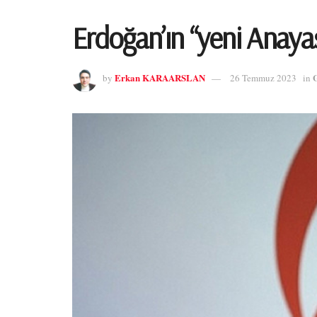
Erdoğan’ın “yeni Anayas
Erkan KARAARSLAN
by
26 Temmuz 2023
in