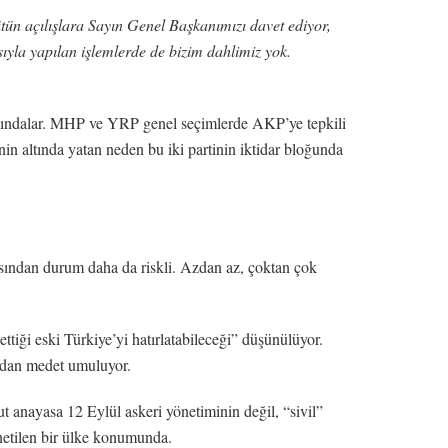
ün açılışlara Sayın Genel Başkanımızı davet ediyor,
sıyla yapılan işlemlerde de bizim dahlimiz yok.
rkındalar. MHP ve YRP genel seçimlerde AKP’ye tepkili
in altında yatan neden bu iki partinin iktidar bloğunda
çısından durum daha da riskli. Azdan az, çoktan çok
tiği eski Türkiye’yi hatırlatabileceği” düşünülüyor.
ndan medet umuluyor.
 anayasa 12 Eylül askeri yönetiminin değil, “sivil”
netilen bir ülke konumunda.