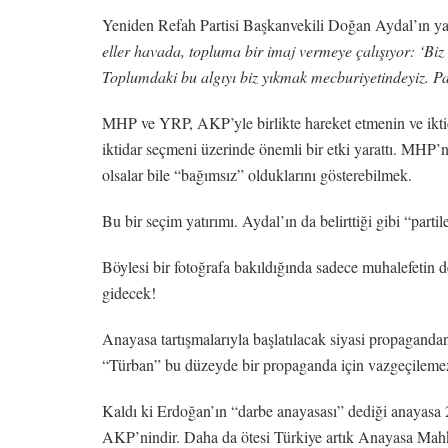
Yeniden Refah Partisi Başkanvekili Doğan Aydal’ın ya
eller havada, topluma bir imaj vermeye çalışıyor: ‘Biz 
Toplumdaki bu algıyı biz yıkmak mecburiyetindeyiz. Pa
MHP ve YRP, AKP’yle birlikte hareket etmenin ve ikti
iktidar seçmeni üzerinde önemli bir etki yarattı. MHP’
olsalar bile “bağımsız” olduklarını gösterebilmek.
Bu bir seçim yatırımı. Aydal’ın da belirttiği gibi “part
Böylesi bir fotoğrafa bakıldığında sadece muhalefetin 
gidecek!
Anayasa tartışmalarıyla başlatılacak siyasi propagandan
“Türban” bu düzeyde bir propaganda için vazgeçileme
Kaldı ki Erdoğan’ın “darbe anayasası” dediği anayasa 
AKP’nindir. Daha da ötesi Türkiye artık Anayasa Mahk