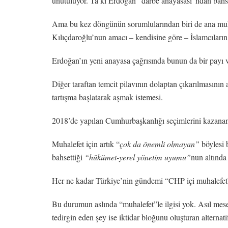
unutuluyor. Ta ki Erdoğan “darbe anayasası”ndan ba
Ama bu kez döngünün sorumlularından biri de ana muhale
Kılıçdaroğlu’nun amacı – kendisine göre – İslamcıların
Erdoğan’ın yeni anayasa çağrısında bunun da bir payı v
Diğer taraftan temcit pilavının dolaptan çıkarılmasının
tartışma başlatarak aşmak istemesi.
2018’de yapılan Cumhurbaşkanlığı seçimlerini kazanan 
Muhalefet için artık “
çok da önemli olmayan”
böylesi 
bahsettiği
“hükümet-yerel yönetim uyumu”
nun altında
Her ne kadar Türkiye’nin gündemi “CHP içi muhalefet” o
Bu durumun aslında “muhalefet”le ilgisi yok. Asıl mes
tedirgin eden şey ise iktidar bloğunu oluşturan alternati