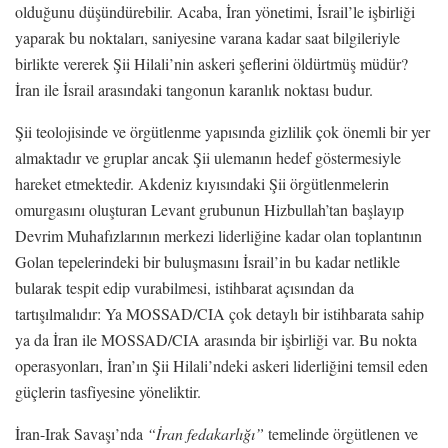
olduğunu düşündürebilir. Acaba, İran yönetimi, İsrail’le işbirliği
yaparak bu noktaları, saniyesine varana kadar saat bilgileriyle
birlikte vererek Şii Hilali’nin askeri şeflerini öldürtmüş müdür?
İran ile İsrail arasındaki tangonun karanlık noktası budur.
Şii teolojisinde ve örgütlenme yapısında gizlilik çok önemli bir yer
almaktadır ve gruplar ancak Şii ulemanın hedef göstermesiyle
hareket etmektedir. Akdeniz kıyısındaki Şii örgütlenmelerin
omurgasını oluşturan Levant grubunun Hizbullah’tan başlayıp
Devrim Muhafızlarının merkezi liderliğine kadar olan toplantının
Golan tepelerindeki bir buluşmasını İsrail’in bu kadar netlikle
bularak tespit edip vurabilmesi, istihbarat açısından da
tartışılmalıdır: Ya MOSSAD/CIA çok detaylı bir istihbarata sahip
ya da İran ile MOSSAD/CIA arasında bir işbirliği var. Bu nokta
operasyonları, İran’ın Şii Hilali’ndeki askeri liderliğini temsil eden
güçlerin tasfiyesine yöneliktir.
İran-Irak Savaşı’nda
“İran fedakarlığı”
temelinde örgütlenen ve