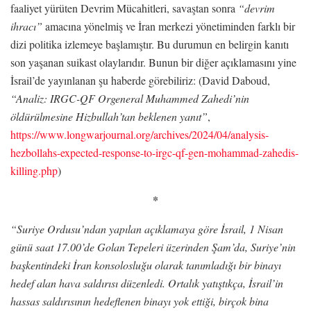
faaliyet yürüten Devrim Mücahitleri, savaştan sonra
“devrim
ihracı”
amacına yönelmiş ve İran merkezi yönetiminden farklı bir
dizi politika izlemeye başlamıştır. Bu durumun en belirgin kanıtı
son yaşanan suikast olaylarıdır. Bunun bir diğer açıklamasını yine
İsrail’de yayınlanan şu haberde görebiliriz: (David Daboud,
“Analiz: IRGC-QF Orgeneral Muhammed Zahedi’nin
öldürülmesine Hizbullah’tan beklenen yanıt”
,
https://www.longwarjournal.org/archives/2024/04/analysis-
hezbollahs-expected-response-to-irgc-qf-gen-mohammad-zahedis-
killing.php
)
*
“Suriye Ordusu’ndan yapılan açıklamaya göre İsrail, 1 Nisan
günü saat 17.00’de Golan Tepeleri üzerinden Şam’da, Suriye’nin
başkentindeki İran konsolosluğu olarak tanımladığı bir binayı
hedef alan hava saldırısı düzenledi. Ortalık yatıştıkça, İsrail’in
hassas saldırısının hedeflenen binayı yok ettiği, birçok bina