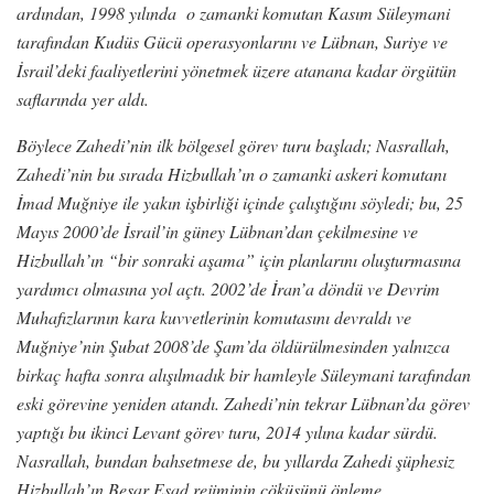
ardından, 1998 yılında o zamanki komutan Kasım Süleymani
tarafından Kudüs Gücü operasyonlarını ve Lübnan, Suriye ve
İsrail’deki faaliyetlerini yönetmek üzere atanana kadar örgütün
saflarında yer aldı.
Böylece Zahedi’nin ilk bölgesel görev turu başladı; Nasrallah,
Zahedi’nin bu sırada Hizbullah’ın o zamanki askeri komutanı
İmad Muğniye ile yakın işbirliği içinde çalıştığını söyledi; bu, 25
Mayıs 2000’de İsrail’in güney Lübnan’dan çekilmesine ve
Hizbullah’ın “bir sonraki aşama” için planlarını oluşturmasına
yardımcı olmasına yol açtı. 2002’de İran’a döndü ve Devrim
Muhafızlarının kara kuvvetlerinin komutasını devraldı ve
Muğniye’nin Şubat 2008’de Şam’da öldürülmesinden yalnızca
birkaç hafta sonra alışılmadık bir hamleyle Süleymani tarafından
eski görevine yeniden atandı. Zahedi’nin tekrar Lübnan’da görev
yaptığı bu ikinci Levant görev turu, 2014 yılına kadar sürdü.
Nasrallah, bundan bahsetmese de, bu yıllarda Zahedi şüphesiz
Hizbullah’ın Beşar Esad rejiminin çöküşünü önleme