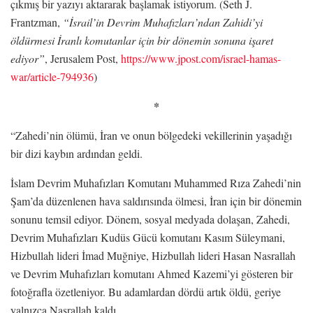
çıkmış bir yazıyı aktararak başlamak istiyorum. (Seth J.
Frantzman,
“İsrail’in Devrim Muhafızları’ndan Zahidi’yi
öldürmesi İranlı komutanlar için bir dönemin sonuna işaret
ediyor”
, Jerusalem Post,
https://www.jpost.com/israel-hamas-
war/article-794936
)
*
“Zahedi’nin ölümü, İran ve onun bölgedeki vekillerinin yaşadığı
bir dizi kaybın ardından geldi.
İslam Devrim Muhafızları Komutanı Muhammed Rıza Zahedi’nin
Şam’da düzenlenen hava saldırısında ölmesi, İran için bir dönemin
sonunu temsil ediyor. Dönem, sosyal medyada dolaşan, Zahedi,
Devrim Muhafızları Kudüs Gücü komutanı Kasım Süleymani,
Hizbullah lideri İmad Muğniye, Hizbullah lideri Hasan Nasrallah
ve Devrim Muhafızları komutanı Ahmed Kazemi’yi gösteren bir
fotoğrafla özetleniyor. Bu adamlardan dördü artık öldü, geriye
yalnızca Nasrallah kaldı.