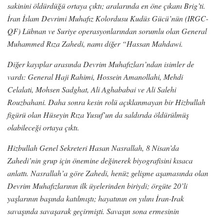
sakinini öldürdüğü ortaya çıktı; aralarında en öne çıkanı Brig’ti.
İran İslam Devrimi Muhafız Kolordusu Kudüs Gücü’nün (IRGC-
QF) Lübnan ve Suriye operasyonlarından sorumlu olan General
Muhammed Rıza Zahedi, namı diğer “Hassan Mahdawi.
Diğer kayıplar arasında Devrim Muhafızları’ndan isimler de
vardı: General Haji Rahimi, Hossein Amanollahi, Mehdi
Celalati, Mohsen Sadghat, Ali Aghababai ve Ali Salehi
Rouzbahani. Daha sonra kesin rolü açıklanmayan bir Hizbullah
figürü olan Hüseyin Rıza Yusuf’un da saldırıda öldürülmüş
olabileceği ortaya çıktı.
Hizbullah Genel Sekreteri Hasan Nasrallah, 8 Nisan’da
Zahedi’nin grup için önemine değinerek biyografisini kısaca
anlattı. Nasrallah’a göre Zahedi, henüz gelişme aşamasında olan
Devrim Muhafızlarının ilk üyelerinden biriydi; örgüte 20’li
yaşlarının başında katılmıştı; hayatının on yılını İran-Irak
savaşında savaşarak geçirmişti. Savaşın sona ermesinin