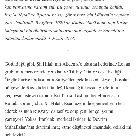
kampanyasına yardım etti. Bu görev turunun sonunda Zahidi,
İran’a döndü ve üçüncü ve son görev turu için Lübnan’a yeniden
görevlendirildi. Bu görev, 2020’de Kudüs Gücü komutanı Kasım
Süleymani’nin öldürülmesinin ardından başladı ve Zahedi’nin
ölümüne kadar sürdü. 1 Nisan 2024.”
*
Görüldüğü gibi, Şii Hilali’nin Akdeniz’e ulaşma hedefinde Levant
grubunun merkezinde yer alan ve Türkiye’nin ve desteklediği
Özgür Suriye Ordusu’nun Suriye’den çekilmesini isteyen, boşalan
bölgeye de Rus güçlerinin değil kendi Şii Levant güçlerinin
geçmesini isteyen isimdir İsrail’in suikastının hedefinde olan.
Burada sorun şudur: Şii Hilali, Esad üzerinde egemenliğini tesis
ederek aslında Rusya’yı da tasfiye edip yeni bir çelişki mi
yaratıyor? Yoksa, İran’daki merkezi iktidar ile Devrim
Muhafızları’nın devrimi ihraç etme düşüncesi arasındaki çelişki mi
belirleyici?