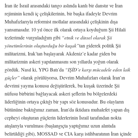
İran ile İsrail arasındaki tango aslında kanlı bir danstır ve İran
rejiminin kendi iç çelişkilerinin, bir başka ifadeyle Devrim
Muhafızlarıyla reformist mollalar arasındaki çelişkinin dışa
yansımasıdır. 10 yıl önce ilk olarak ortaya koyduğum Şii Hilali
tezlerimde vurguladığım gibi
“etnik ve dinsel olarak Şii
yönetimlerinin oluşturduğu bir kuşak”
tan giderek politik Şii
militarizmi, Irak’tan başlayarak Akdeniz’e kadar giden bu
militarizmin askeri yapılanmasını son yıllarda yoğun olarak
gördük. Nasıl ki, YPG Batı’da
“IŞİD’e karşı mücadele eden laik
güçler”
olarak görülüyorsa, Devrim Muhafızları olarak İran’ın
devrimi yayma konusu değiştirilerek, bu kuşak üzerinde Şii
nüfusu birbirini bağlayacak askeri şeflerin bu bölgelerdeki
liderliğinin ortaya çıktığı bir yapı söz konusudur. Bu olayların
bütününe baktığımız zaman, İran’da iktidara muhalefet yapan dış
cepheyi oluşturan güçlerin liderlerinin İsrail tarafından nokta
atışlarıyla vurulması (başlangıçta yaptığımız uzun alıntıda
belirtildiği gibi), MOSSAD ve CIA karşı istihbaratının İran içinde