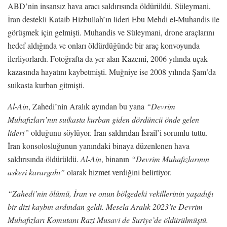
ABD’nin insansız hava aracı saldırısında öldürüldü. Süleymani,
İran destekli Kataib Hizbullah’ın lideri Ebu Mehdi el-Muhandis ile
görüşmek için gelmişti. Muhandis ve Süleymani, drone araçlarını
hedef aldığında ve onları öldürdüğünde bir araç konvoyunda
ilerliyorlardı. Fotoğrafta da yer alan Kazemi, 2006 yılında uçak
kazasında hayatını kaybetmişti. Muğniye ise 2008 yılında Şam’da
suikasta kurban gitmişti.
Al-Ain
, Zahedi’nin Aralık ayından bu yana
“Devrim
Muhafızları’nın suikasta kurban giden dördüncü önde gelen
lideri”
olduğunu söylüyor. İran saldırıdan İsrail’i sorumlu tuttu.
İran konsolosluğunun yanındaki binaya düzenlenen hava
saldırısında öldürüldü.
Al-Ain
, binanın
“Devrim Muhafızlarının
askeri karargahı”
olarak hizmet verdiğini belirtiyor.
“Zahedi’nin ölümü, İran ve onun bölgedeki vekillerinin yaşadığı
bir dizi kaybın ardından geldi. Mesela Aralık 2023’te Devrim
Muhafızları Komutanı Razi Musavi de Suriye’de öldürülmüştü.