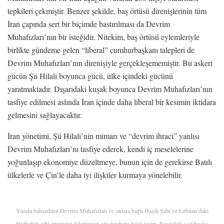
tepkileri çekmiştir. Benzer şekilde, baş örtüsü direnişlerinin tüm
İran çapında sert bir biçimde bastırılması da Devrim
Muhafızları’nın bir isteğidir. Nitekim, baş örtüsü eylemleriyle
birlikte gündeme gelen “liberal” cumhurbaşkanı talepleri de
Devrim Muhafızları’nın direnişiyle gerçekleşememiştir. Bu askeri
gücün Şii Hilali boyunca gücü, ülke içindeki gücünü
yaratmaktadır. Dışarıdaki kuşak boyunca Devrim Muhafızları’nın
tasfiye edilmesi aslında İran içinde daha liberal bir kesimin iktidara
gelmesini sağlayacaktır.
İran yönetimi, Şii Hilali’nin mimarı ve “devrim ihracı” yanlısı
Devrim Muhafızları’nı tasfiye ederek, kendi iç meselelerine
yoğunlaşıp ekonomiye düzeltmeye, bunun için de gerekirse Batılı
ülkelerle ve Çin’le daha iyi ilişkiler kurmaya yönelebilir.
Yazıda bahsedilen Devrim Muhafızları ve onlara bağlı Haşdi Şabi ve Lübnan’daki
Hizbullah gibi grupların liderlerinin oluşturduğu beşli resim. Nasrallah (sol başta)