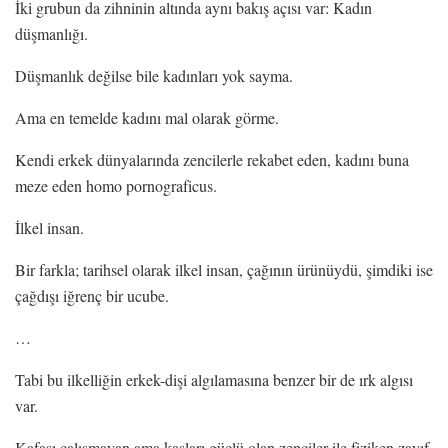
İki grubun da zihninin altında aynı bakış açısı var: Kadın
düşmanlığı.
Düşmanlık değilse bile kadınları yok sayma.
Ama en temelde kadını mal olarak görme.
Kendi erkek dünyalarında zencilerle rekabet eden, kadını buna
meze eden homo pornograficus.
İlkel insan.
Bir farkla; tarihsel olarak ilkel insan, çağının ürünüydü, şimdiki ise
çağdışı iğrenç bir ucube.
…
Tabi bu ilkelliğin erkek-dişi algılamasına benzer bir de ırk algısı
var.
Kafası çalışmayan ama kasları güçlü olan zenciler ile fiziken zayıf