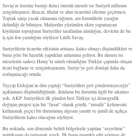
Savaş’ın üzerine bastığı ikinci önemli mesele ise Suriyeli nüfusun
zenginleşmesi; ihracat, ithalat ve altın ticaretini ellerine geçirmesi.
Toprak satışı yasak olmasına rağmen, ara formüllerle yasağın
delindiği de biliniyor. Maliyetler yüzünden ekim yapamayan
köylünün toprağının Suriyeliler tarafından alındığını, devletin de bu
iş için fon yarattığını söylüyor Lütfü Savaş.
Suriyelilerin ticarette etkisinin artması, kalıcı olmayı düşündükleri ve
buna göre bir hazırlık yaptıkları anlamına geliyor. Bu durum ise
meselenin sadece Hatay’la sınırlı olmadığını Türkiye çapında oluşan
ticari bağların ve zenginleşmenin, Suriye’ye geri dönüşü daha da
zorlaştıracağı ortada.
Tayyip Erdoğan’ın dün yaptığı “Suriyelileri geri göndermeyeceğiz”
açıklaması düşünüldüğünde, iktidarın bu durumla ilgili bir sıkıntısı
yok. AKP, Suriyelileri ilk günden beri Türkiye içi demografik
değişim projesi için bir “fırsat” olarak gördü, “misafir” kelimesini
kullanarak geçici bir durummuş algısını yarattı ve şimdi de açıkça
Suriyelilerin kalıcı olacağını söylüyor.
Bu noktada, son dönemde belirli bölgelerde yapılan “seyreltme”
politikasını da tartışmak gerek. İlk başta mantıklı gibi görünse de