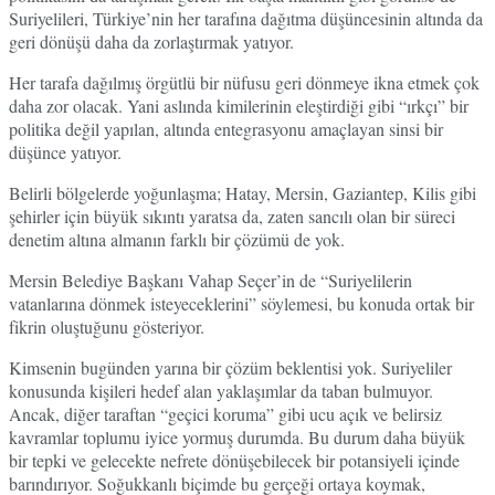
Suriyelileri, Türkiye’nin her tarafına dağıtma düşüncesinin altında da
geri dönüşü daha da zorlaştırmak yatıyor.
Her tarafa dağılmış örgütlü bir nüfusu geri dönmeye ikna etmek çok
daha zor olacak. Yani aslında kimilerinin eleştirdiği gibi “ırkçı” bir
politika değil yapılan, altında entegrasyonu amaçlayan sinsi bir
düşünce yatıyor.
Belirli bölgelerde yoğunlaşma; Hatay, Mersin, Gaziantep, Kilis gibi
şehirler için büyük sıkıntı yaratsa da, zaten sancılı olan bir süreci
denetim altına almanın farklı bir çözümü de yok.
Mersin Belediye Başkanı Vahap Seçer’in de “Suriyelilerin
vatanlarına dönmek isteyeceklerini” söylemesi, bu konuda ortak bir
fikrin oluştuğunu gösteriyor.
Kimsenin bugünden yarına bir çözüm beklentisi yok. Suriyeliler
konusunda kişileri hedef alan yaklaşımlar da taban bulmuyor.
Ancak, diğer taraftan “geçici koruma” gibi ucu açık ve belirsiz
kavramlar toplumu iyice yormuş durumda. Bu durum daha büyük
bir tepki ve gelecekte nefrete dönüşebilecek bir potansiyeli içinde
barındırıyor. Soğukkanlı biçimde bu gerçeği ortaya koymak,