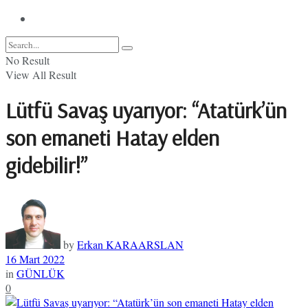
No Result
View All Result
Lütfü Savaş uyarıyor: “Atatürk’ün
son emaneti Hatay elden
gidebilir!”
by
Erkan KARAARSLAN
16 Mart 2022
in
GÜNLÜK
0