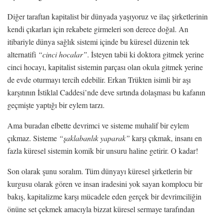
Diğer taraftan kapitalist bir dünyada yaşıyoruz ve ilaç şirketlerinin
kendi çıkarları için rekabete girmeleri son derece doğal. An
itibariyle dünya sağlık sistemi içinde bu küresel düzenin tek
alternatifi
“cinci hocalar”
. İsteyen tabii ki doktora gitmek yerine
cinci hocayı, kapitalist sistemin parçası olan okula gitmek yerine
de evde oturmayı tercih edebilir. Erkan Trükten isimli bir aşı
karşıtının İstiklal Caddesi’nde deve sırtında dolaşması bu kafanın
geçmişte yaptığı bir eylem tarzı.
Ama buradan elbette devrimci ve sisteme muhalif bir eylem
çıkmaz. Sisteme
“şaklabanlık yaparak”
karşı çıkmak, insanı en
fazla küresel sistemin komik bir unsuru haline getirir. O kadar!
Son olarak şunu soralım. Tüm dünyayı küresel şirketlerin bir
kurgusu olarak gören ve insan iradesini yok sayan komplocu bir
bakış, kapitalizme karşı mücadele eden gerçek bir devrimciliğin
önüne set çekmek amacıyla bizzat küresel sermaye tarafından