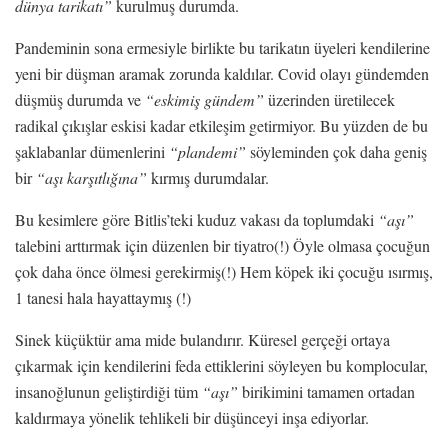
dünya tarikatı”
kurulmuş durumda.
Pandeminin sona ermesiyle birlikte bu tarikatın üyeleri kendilerine
yeni bir düşman aramak zorunda kaldılar. Covid olayı gündemden
düşmüş durumda ve
“eskimiş gündem”
üzerinden üretilecek
radikal çıkışlar eskisi kadar etkileşim getirmiyor. Bu yüzden de bu
şaklabanlar dümenlerini
“plandemi”
söyleminden çok daha geniş
bir
“aşı karşıtlığına”
kırmış durumdalar.
Bu kesimlere göre Bitlis’teki kuduz vakası da toplumdaki
“aşı”
talebini arttırmak için düzenlen bir tiyatro(!) Öyle olmasa çocuğun
çok daha önce ölmesi gerekirmiş(!) Hem köpek iki çocuğu ısırmış,
1 tanesi hala hayattaymış (!)
Sinek küçüktür ama mide bulandırır. Küresel gerçeği ortaya
çıkarmak için kendilerini feda ettiklerini söyleyen bu komplocular,
insanoğlunun geliştirdiği tüm
“aşı”
birikimini tamamen ortadan
kaldırmaya yönelik tehlikeli bir düşünceyi inşa ediyorlar.