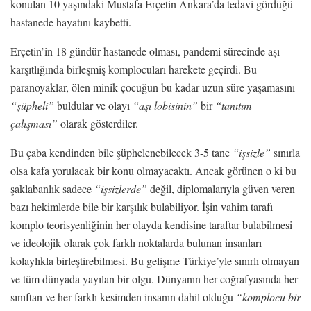
konulan 10 yaşındaki Mustafa Erçetin Ankara’da tedavi gördüğü
hastanede hayatını kaybetti.
Erçetin’in 18 gündür hastanede olması, pandemi sürecinde aşı
karşıtlığında birleşmiş komplocuları harekete geçirdi. Bu
paranoyaklar, ölen minik çocuğun bu kadar uzun süre yaşamasını
“şüpheli”
buldular ve olayı
“aşı lobisinin”
bir
“tanıtım
çalışması”
olarak gösterdiler.
Bu çaba kendinden bile şüphelenebilecek 3-5 tane
“işsizle”
sınırla
olsa kafa yorulacak bir konu olmayacaktı. Ancak görünen o ki bu
şaklabanlık sadece
“işsizlerde”
değil, diplomalarıyla güven veren
bazı hekimlerde bile bir karşılık bulabiliyor. İşin vahim tarafı
komplo teorisyenliğinin her olayda kendisine taraftar bulabilmesi
ve ideolojik olarak çok farklı noktalarda bulunan insanları
kolaylıkla birleştirebilmesi. Bu gelişme Türkiye’yle sınırlı olmayan
ve tüm dünyada yayılan bir olgu. Dünyanın her coğrafyasında her
sınıftan ve her farklı kesimden insanın dahil olduğu
“komplocu bir