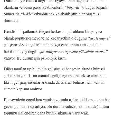
Durum böyle olunca doğruları söyleyenlerin değil, daha radikal
olanların ve bunu pazarlayabilenlerin
“başarılı”
olduğu, başarılı
olunca da
“haklı”
çıkılabilecek kalabalık güruhlar oluşmuş
durumda.
Kendisini ispatlamak isteyen herkes bu güruhların bir parçası
olarak popülerleşmeye ve ne kadar yetkin olduğunu
“göstermeye”
çalışıyor. Aşı karşıtlarının ahmakça çabalarının temelinde bir
hakikat arayışı değil
“şov dünyasının tepesine yükselme arzusu”
yatıyor. Bu durum işin psikolojik kısmı.
Diğer taraftan tıp biliminin geliştirdiği her şeyin altında küresel
şirketlerin çıkarlarını aramak, gelişmeyi reddetmek ve elbette bu
fikrin gelişmiş insanlar arasında da taraftar bulması tehlikeli bir
sürecin kapısını aralıyor.
Ebeveynlerin çocuklara yapılan zorunlu aşıları reddetme oranı her
geçen gün daha da artıyor. Bu durum sadece hekimleri değil, tüm
toplumu ilgilendiren daha büyük sıkıntılar yaratacak.