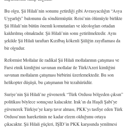
Bu olgu, Şii Hilali’nin sonunu getirdiği gibi Avrasyacılığın “Asya
Uygarlığı” balonunu da söndürmüştür. Reisi’nin ölümüyle birlikte
Şii Hilali’nin bütün önemli komutanları ve ideologları ortadan
kaldırılmış olmaktadır. Şii Hilali’nin sonu getirilmektedir. Aynı
şekilde Şii Hilali taraftarı Kızılbaş kökenli Şiiliğin zayıflaması da
bir olgudur.
Reformist Mollalar ile radikal Şii Hilali mollalarının çatışması ve
Farsi etnik kimliğini savunan mollalar ile Türk/Azeri kimliğini
savunan mollaların çatışması birbirini üzerlemektedir. Bu son
helikopter düşüşü, bu çatışmanın bir tezahürüdür.
Suriye’nin Şii Hilali’ne güvenerek “Türk Ordusu bölgeden çıksın”
politikası böylece sonuçsuz kalacaktır. Irak’ın da Haşdi Şabi’ye
güvenerek Türkiye’ye karşı tavır alması, PKK’yı tasfiye eden Türk
Ordusu’nun hareketinin ne kadar elzem olduğunu ortaya
çıkacaktır. Şii Hilali güçleri, IŞİD’in PKK karşısında yenilmesi