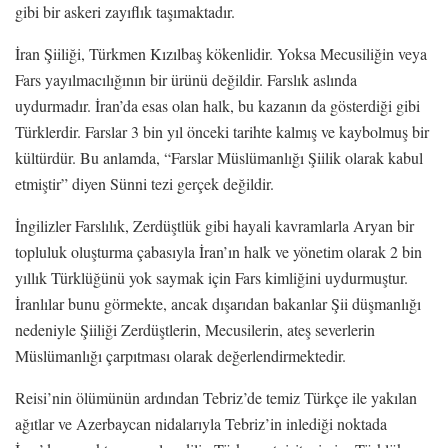
gibi bir askeri zayıflık taşımaktadır.
İran Şiiliği, Türkmen Kızılbaş kökenlidir. Yoksa Mecusiliğin veya
Fars yayılmacılığının bir ürünü değildir. Farslık aslında
uydurmadır. İran’da esas olan halk, bu kazanın da gösterdiği gibi
Türklerdir. Farslar 3 bin yıl önceki tarihte kalmış ve kaybolmuş bir
kültürdür. Bu anlamda, “Farslar Müslümanlığı Şiilik olarak kabul
etmiştir” diyen Sünni tezi gerçek değildir.
İngilizler Farslılık, Zerdüştlük gibi hayali kavramlarla Aryan bir
topluluk oluşturma çabasıyla İran’ın halk ve yönetim olarak 2 bin
yıllık Türklüğünü yok saymak için Fars kimliğini uydurmuştur.
İranlılar bunu görmekte, ancak dışarıdan bakanlar Şii düşmanlığı
nedeniyle Şiiliği Zerdüştlerin, Mecusilerin, ateş severlerin
Müslümanlığı çarpıtması olarak değerlendirmektedir.
Reisi’nin ölümünün ardından Tebriz’de temiz Türkçe ile yakılan
ağıtlar ve Azerbaycan nidalarıyla Tebriz’in inlediği noktada