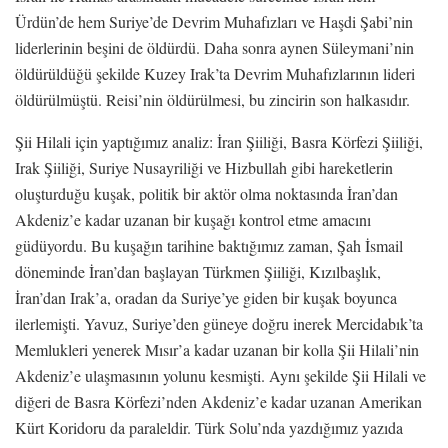
Ürdün’de hem Suriye’de Devrim Muhafızları ve Haşdi Şabi’nin
liderlerinin beşini de öldürdü. Daha sonra aynen Süleymani’nin
öldürüldüğü şekilde Kuzey Irak’ta Devrim Muhafızlarının lideri
öldürülmüştü. Reisi’nin öldürülmesi, bu zincirin son halkasıdır.
Şii Hilali için yaptığımız analiz: İran Şiiliği, Basra Körfezi Şiiliği,
Irak Şiiliği, Suriye Nusayriliği ve Hizbullah gibi hareketlerin
oluşturduğu kuşak, politik bir aktör olma noktasında İran’dan
Akdeniz’e kadar uzanan bir kuşağı kontrol etme amacını
güdüyordu. Bu kuşağın tarihine baktığımız zaman, Şah İsmail
döneminde İran’dan başlayan Türkmen Şiiliği, Kızılbaşlık,
İran’dan Irak’a, oradan da Suriye’ye giden bir kuşak boyunca
ilerlemişti. Yavuz, Suriye’den güneye doğru inerek Mercidabık’ta
Memlukleri yenerek Mısır’a kadar uzanan bir kolla Şii Hilali’nin
Akdeniz’e ulaşmasının yolunu kesmişti. Aynı şekilde Şii Hilali ve
diğeri de Basra Körfezi’nden Akdeniz’e kadar uzanan Amerikan
Kürt Koridoru da paraleldir. Türk Solu’nda yazdığımız yazıda