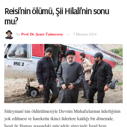
Reisi’nin ölümü, Şii Hilali’nin sonu
mu?
Prof. Dr. Şener Üşümezsoy
by
7 Haziran 2024
Süleymani’nin öldürülmesiyle Devrim Muhafızlarının liderliğinin
yok edilmesi ve hareketin ikinci liderlere kaldığı bir dönemde,
İsrail ile Hamas arasındaki mücadele sürecinde İsrail hem