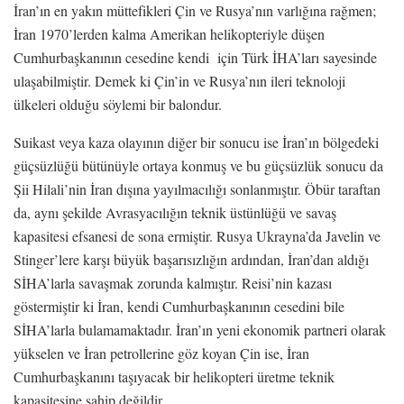
İran’ın en yakın müttefikleri Çin ve Rusya’nın varlığına rağmen;
İran 1970’lerden kalma Amerikan helikopteriyle düşen
Cumhurbaşkanının cesedine kendi için Türk İHA’ları sayesinde
ulaşabilmiştir. Demek ki Çin’in ve Rusya’nın ileri teknoloji
ülkeleri olduğu söylemi bir balondur.
Suikast veya kaza olayının diğer bir sonucu ise İran’ın bölgedeki
güçsüzlüğü bütünüyle ortaya konmuş ve bu güçsüzlük sonucu da
Şii Hilali’nin İran dışına yayılmacılığı sonlanmıştır. Öbür taraftan
da, aynı şekilde Avrasyacılığın teknik üstünlüğü ve savaş
kapasitesi efsanesi de sona ermiştir. Rusya Ukrayna’da Javelin ve
Stinger’lere karşı büyük başarısızlığın ardından, İran’dan aldığı
SİHA’larla savaşmak zorunda kalmıştır. Reisi’nin kazası
göstermiştir ki İran, kendi Cumhurbaşkanının cesedini bile
SİHA’larla bulamamaktadır. İran’ın yeni ekonomik partneri olarak
yükselen ve İran petrollerine göz koyan Çin ise, İran
Cumhurbaşkanını taşıyacak bir helikopteri üretme teknik
kapasitesine sahip değildir.