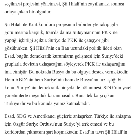
seçilmesi projesini yönetmesi, Şii Hilali’nin zayıflaması sonrası
ortaya çıkan bir olgudur.
Şii Hilali ile Kürt koridoru projesinin birbirleriyle rakip gibi
görülmesine karşılık, İran’da daima Süleymani’nin PKK ile
yaptığı işbirliği açıktır. Suriye de PKK ile çatışıyor gibi
gözükürken, Şii Hilali’nin en Batı ucundaki politik lideri olan
Esad, bugün demokratik kurumların gelişmesi için Suriye’deki
gruplarla devletin uzlaşacağını söyleyerek PKK ile uzlaşacağını
ima etmiştir. Bu noktada Rusya da bu olguya destek vermektedir.
Hem ABD’nin hem Suriye’nin hem de Rusya’nın uzlaştığı bir
konu, Suriye’nin demokratik bir şekilde bölünmesi, SDG’nin yerel
yönetimlerle meşruluk kazanmasıdır. Buna tek karşı çıkan
Türkiye’dir ve bu konuda yalnız kalmaktadır.
Esad, SDG ve Amerikancı güçlerle anlaşırken Türkiye ile anlaşma
için Özgür Suriye Ordusu’nun Suriye’yi terk etmesi ve bu
koridordan çıkmasını şart koşmaktadır. Esad’ın tavrı Şii Hilali’in