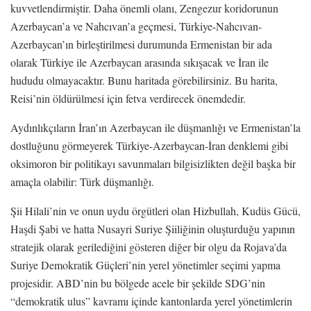
kuvvetlendirmiştir. Daha önemli olanı, Zengezur koridorunun
Azerbaycan’a ve Nahcıvan’a geçmesi, Türkiye-Nahcıvan-
Azerbaycan’ın birleştirilmesi durumunda Ermenistan bir ada
olarak Türkiye ile Azerbaycan arasında sıkışacak ve İran ile
hududu olmayacaktır. Bunu haritada görebilirsiniz. Bu harita,
Reisi’nin öldürülmesi için fetva verdirecek önemdedir.
Aydınlıkçıların İran’ın Azerbaycan ile düşmanlığı ve Ermenistan’la
dostluğunu görmeyerek Türkiye-Azerbaycan-İran denklemi gibi
oksimoron bir politikayı savunmaları bilgisizlikten değil başka bir
amaçla olabilir: Türk düşmanlığı.
Şii Hilali’nin ve onun uydu örgütleri olan Hizbullah, Kudüs Gücü,
Haşdi Şabi ve hatta Nusayri Suriye Şiiliğinin oluşturduğu yapının
stratejik olarak gerilediğini gösteren diğer bir olgu da Rojava’da
Suriye Demokratik Güçleri’nin yerel yönetimler seçimi yapma
projesidir. ABD’nin bu bölgede acele bir şekilde SDG’nin
“demokratik ulus” kavramı içinde kantonlarda yerel yönetimlerin