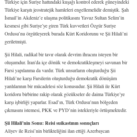
Türkiye için Suriye hattındaki kuşağı kontrol ederek güneyindeki
Türkiye karşıtı jeostratejik hamleleri engellemelidir demiştik. Şah
İsmail’in Akdeniz’e ulaşma politikasını Yavuz Sultan Selim’in
kesmesi gibi Suriye’ye giren Türk kuvvetleri Özgür Suriye
Ordusu’nu örgütleyerek burada Kürt Koridorunu ve Şii Hilali’ni
geriletmişti.
Şii Hilali, radikal bir tavır olarak devrim ihracını isteyen bir
oluşumdur. İran’da içe dönük ve demokratikleşmeyi savunan bir
Farsi yapılanma da vardır. Türk unsurların oluşturduğu Şii
Hilali’ne karşı Farsilerin oluşturduğu demokratik dönüşüm
yanlılarının bir mücadelesi söz konusudur. Şii Hilali ile Kürt
koridoru birbirine rakip olarak gözükseler de daima Türkiye’ye
karşı işbirliği yaparlar. Esad’ın, Türk Ordusu’nun bölgeden
çıkmasını istemesi, PKK ve PYD’nin istekleriyle örtüşmektedir.
Şii Hilali’nin Sonu: Reisi suikastının sonuçları
Aliyev ile Reisi’nin birlikteliğini ilan ettiği Azerbaycan