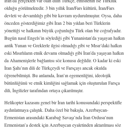
İran’da gerçekten var olan dilin Türkçe, etnisitenin ise Türklük
olduğu görülmektedir. 3 bin yıllık İran/Fars kültürü, İran/Fars
devleti ve devamlılığı gibi bir kavram uydurulmuştur. Oysa, daha
önceden gösterdiğimiz gibi İran 2 bin yıldan beri Türklerin
yönettiği ve halkının büyük çoğunluğu Türk olan bir coğrafyadır.
Bugün nasıl Engels’in söylediği gibi Yunanistan’da yaşayan halkın
antik Yunan ve Greklerle ilgisi olmadığı gibi ve Mısır’daki halkın
eski Mısırlıların etnik devamı olmadığı gibi İran’da yaşayan halkın
da Ahamenişlerle bağlantısı söz konusu değildir. O kadar ki eski
İran Şahı’nın dili de Türkçeydi ve Farsçayı ancak okulda
öğrenebilmişti. Bu anlamda, İran’ın egemenliğini, ideolojik
bütünlüğünü ve etnik kimliğini sağlamak için oluşturulan Farsça
dili, İngilizler tarafından ortaya çıkarılmıştır.
Helikopter kazasını genel bir İran tarihi konusundaki perspektifle
aydınlatmaya çalıştık. Daha özel bir bakışla, Azerbaycan-
Ermenistan arasındaki Karabağ Savaşı’nda İran Ordusu’nun
Ermenistan’a destek için Azerbaycan eyaletinden aktarılması söz