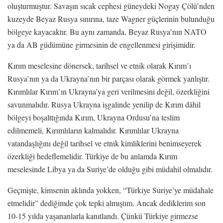
oluşturmuştur. Savaşın sıcak cephesi güneydeki Nogay Çölü’nden
kuzeyde Beyaz Rusya sınırına, taze Wagner güçlerinin bulunduğu
bölgeye kayacaktır. Bu aynı zamanda, Beyaz Rusya’nın NATO
ya da AB güdümüne girmesinin de engellenmesi girişimidir.
Kırım meselesine dönersek, tarihsel ve etnik olarak Kırım’ı
Rusya’nın ya da Ukrayna’nın bir parçası olarak görmek yanlıştır.
Kırımlılar Kırım’ın Ukrayna’ya geri verilmesini değil, özerkliğini
savunmalıdır. Rusya Ukrayna işgalinde yenilip de Kırım dâhil
bölgeyi boşalttığında Kırım, Ukrayna Ordusu’na teslim
edilmemeli, Kırımlıların kalmalıdır. Kırımlılar Ukrayna
vatandaşlığını değil tarihsel ve etnik kimliklerini benimseyerek
özerkliği hedeflemelidir. Türkiye de bu anlamda Kırım
meselesinde Libya ya da Suriye’de olduğu gibi müdahil olmalıdır.
Geçmişte, kimsenin aklında yokken, “Türkiye Suriye’ye müdahale
etmelidir” dediğimde çok tepki almıştım. Ancak dediklerim son
10-15 yılda yaşananlarla kanıtlandı. Çünkü Türkiye girmezse