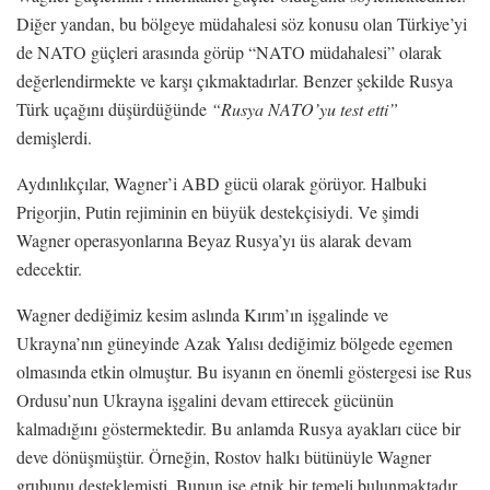
Diğer yandan, bu bölgeye müdahalesi söz konusu olan Türkiye’yi
de NATO güçleri arasında görüp “NATO müdahalesi” olarak
değerlendirmekte ve karşı çıkmaktadırlar. Benzer şekilde Rusya
Türk uçağını düşürdüğünde
“Rusya NATO’yu test etti”
demişlerdi.
Aydınlıkçılar, Wagner’i ABD gücü olarak görüyor. Halbuki
Prigorjin, Putin rejiminin en büyük destekçisiydi. Ve şimdi
Wagner operasyonlarına Beyaz Rusya’yı üs alarak devam
edecektir.
Wagner dediğimiz kesim aslında Kırım’ın işgalinde ve
Ukrayna’nın güneyinde Azak Yalısı dediğimiz bölgede egemen
olmasında etkin olmuştur. Bu isyanın en önemli göstergesi ise Rus
Ordusu’nun Ukrayna işgalini devam ettirecek gücünün
kalmadığını göstermektedir. Bu anlamda Rusya ayakları cüce bir
deve dönüşmüştür. Örneğin, Rostov halkı bütünüyle Wagner
grubunu desteklemişti. Bunun ise etnik bir temeli bulunmaktadır.