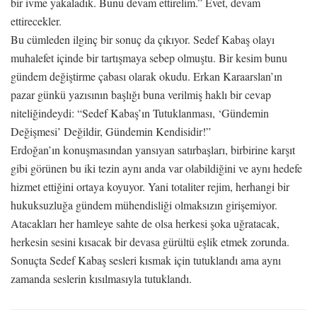
bir ivme yakaladık. Bunu devam ettirelim.” Evet, devam
ettirecekler.
Bu cümleden ilginç bir sonuç da çıkıyor. Sedef Kabaş olayı
muhalefet içinde bir tartışmaya sebep olmuştu. Bir kesim bunu
gündem değiştirme çabası olarak okudu. Erkan Karaarslan’ın
pazar günkü yazısının başlığı buna verilmiş haklı bir cevap
niteliğindeydi: “Sedef Kabaş’ın Tutuklanması, ‘Gündemin
Değişmesi’ Değildir, Gündemin Kendisidir!”
Erdoğan’ın konuşmasından yansıyan satırbaşları, birbirine karşıt
gibi görünen bu iki tezin aynı anda var olabildiğini ve aynı hedefe
hizmet ettiğini ortaya koyuyor. Yani totaliter rejim, herhangi bir
hukuksuzluğa gündem mühendisliği olmaksızın girişemiyor.
Atacakları her hamleye sahte de olsa herkesi şoka uğratacak,
herkesin sesini kısacak bir devasa gürültü eşlik etmek zorunda.
Sonuçta Sedef Kabaş sesleri kısmak için tutuklandı ama aynı
zamanda seslerin kısılmasıyla tutuklandı.