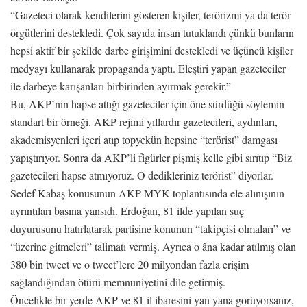
“Gazeteci olarak kendilerini gösteren kişiler, terörizmi ya da terör
örgütlerini destekledi. Çok sayıda insan tutuklandı çünkü bunların
hepsi aktif bir şekilde darbe girişimini destekledi ve üçüncü kişiler
medyayı kullanarak propaganda yaptı. Eleştiri yapan gazeteciler
ile darbeye karışanları birbirinden ayırmak gerekir.”
Bu, AKP’nin hapse attığı gazeteciler için öne sürdüğü söylemin
standart bir örneği. AKP rejimi yıllardır gazetecileri, aydınları,
akademisyenleri içeri atıp topyekün hepsine “terörist” damgası
yapıştırıyor. Sonra da AKP’li figürler pişmiş kelle gibi sırıtıp “Biz
gazetecileri hapse atmıyoruz. O dedikleriniz terörist” diyorlar.
Sedef Kabaş konusunun AKP MYK toplantısında ele alınışının
ayrıntıları basına yansıdı. Erdoğan, 81 ilde yapılan suç
duyurusunu hatırlatarak partisine konunun “takipçisi olmaları” ve
“üzerine gitmeleri” talimatı vermiş. Ayrıca o âna kadar atılmış olan
380 bin tweet ve o tweet’lere 20 milyondan fazla erişim
sağlandığından ötürü memnuniyetini dile getirmiş.
Öncelikle bir yerde AKP ve 81 il ibaresini yan yana görüyorsanız,