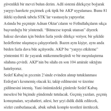
güvenlikli bir mevzi bulun derim. Adlî sistemi dilekçeye boğarak
yargıyı harekete geçirmek çok tipik bir AKP uygulaması. Bunu 81
ildeki uyduruk tabela STK’lar vasıtasıyla yapıyorlar.
Aslında bu geçmişte Adnan Oktar’cıların ve Fethullahçıların sıkça
başvurduğu bir yöntemdi. “Bitmezse toprak utansın” diyerek
haksız davaları için birden fazla yerde dilekçe veriyor, bir şekilde
hedeflerine ulaşmaya çalışıyorlardı. Bazen aynı kişiye, aynı anda
birden fazla dava bile açılıyordu. AKP bu “yargıyı etkileme”
yöntemini 81 ile yayarak mükemmelleştirdi ve bir meşrulaştırma
silahına çevirdi. AKP’nin bu silahı en son 104 amirale sıktığını
hatırlıyoruz.
Sedef Kabaş’ın gecenin 2’sinde evinden alınıp tutuklanması
Erdoğan’ı kesmemiş olacak ki, takip edilmesini ve üzerine
gidilmesini istemiş. Yani önümüzdeki günlerde Sedef Kabaş
meselesi bir biçimde gündemde tutulacak. Geçmiş yazıları, geçmiş
konuşmaları, seyahatleri, ailesi, her şeyi didik didik edilecek,
sözler cımbızlanacak, abuk subuk komplo teorileri üretilecek.