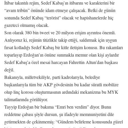
İtibar takıntılı rejim, Sedef Kabaş’ın itibarını ve karakterini bir
“avam tribün” önünde idam etmeye çalışacak. Belki de günün
sonunda Sedef Kabaş “terörist” olacak ve hapishanelerde hiç
gazeteci olmamış olacak.
Son olarak 380 bin tweet ve 20 milyon erişim ayrıntısı önemli.
Anlıyoruz ki, rejimin titizlikle takip ettiği, saldırmak için uygun
fırsat kolladığı Sedef Kabaş bir kitle iletişim konusu. Bu rakamları
toparlayıp Erdoğan’ın önüne sunmakla memur olan kişi aylardır
Sedef Kabaş’a özel mesai harcayan Fahrettin Altun’dan başkası
değil.
Bakanıyla, milletvekiliyle, parti kadrolarıyla, belediye
başkanlarıyla tüm bir AKP gövdesinin bu kadar süratli mobilize
olup linç korosu oluşturmasının ardındaki mekanizma bu MYK
talimatlarında görülüyor.
Tayyip Erdoğan bir bakıma “Emri ben verdim” diyor. Bunu
reddetme çabası şöyle dursun, şu ifadeyle memnuniyetini dile
getirmekten de çekinmemiş: “Gündem belirleme konusunda güzel