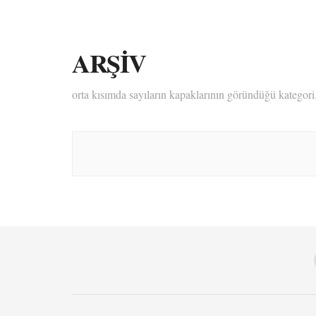
ARŞİV
orta kısımda sayıların kapaklarının göründüğü kategori