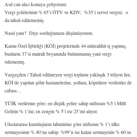
Asıl can alıcı konuya geliyorum:
Vergi gelirlerinin % 65’i ÖTV ve KDV; %35’i servet vergisi; o
da tahsil edilememiş.
Nasıl yani? Diye sorduğunuzu düşünüyorum.
Kamu Özel İşbirliği (KÖİ) projelerinde 44 müteahhit iş yapmış,
bunların 37’si matrah beyanında bulunmamış yani vergi
ödememiş.
Vazgeçilen / Tahsil edilmeyen vergi toplamı yaklaşık 3 trilyon lira.
KÖİ ile yapılan şehir hastanelerine, yollara, köprülere verilenler de
cabası…
TÜİK verilerine göre; en düşük gelire sahip nüfusun %5’i Millî
Gelirin % 1’ini; en zengin % 5’i ise 25’ini alıyor.
Uluslararası kuruluşların tahminine göre nüfusun % 1’i ülke
sermayesinin % 40’na sahip; %99’u ise kalan sermayenin % 60’nı