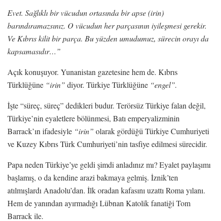
Evet. Sağlıklı bir vücudun ortasında bir apse (irin)
barındıramazsınız. O vücudun her parçasının iyileşmesi gerekir.
Ve Kıbrıs kilit bir parça. Bu yüzden umudumuz, sürecin orayı da
kapsamasıdır…”
Açık konuşuyor. Yunanistan gazetesine hem de. Kıbrıs
Türklüğüne
“irin”
diyor. Türkiye Türklüğüne
“engel”.
İşte “süreç, süreç” dedikleri budur. Terörsüz Türkiye falan değil,
Türkiye’nin eyaletlere bölünmesi, Batı emperyalizminin
Barrack’ın ifadesiyle
“irin”
olarak gördüğü Türkiye Cumhuriyeti
ve Kuzey Kıbrıs Türk Cumhuriyeti’nin tasfiye edilmesi sürecidir.
Papa neden Türkiye’ye geldi şimdi anladınız mı? Eyalet paylaşımı
başlamış, o da kendine arazi bakmaya gelmiş. İznik’ten
atılmışlardı Anadolu’dan. İlk oradan kafasını uzattı Roma yılanı.
Hem de yanından ayırmadığı Lübnan Katolik fanatiği Tom
Barrack ile.