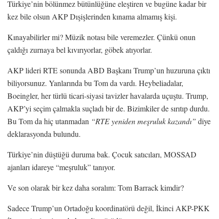
Türkiye’nin bölünmez bütünlüğüne eleştiren ve bugüne kadar bir
kez bile olsun AKP Dışişlerinden kınama almamış kişi.
Kınayabilirler mi? Müzik notası bile veremezler. Çünkü onun
çaldığı zurnaya bel kıvırıyorlar, göbek atıyorlar.
AKP lideri RTE sonunda ABD Başkanı Trump’un huzuruna çıktı
biliyorsunuz. Yanlarında bu Tom da vardı. Heybeliadalar,
Boeingler, her türlü ticari-siyasi tavizler havalarda uçuştu. Trump,
AKP’yi seçim çalmakla suçladı bir de. Bizimkiler de sırıtıp durdu.
Bu Tom da hiç utanmadan
“RTE yeniden meşruluk kazandı”
diye
deklarasyonda bulundu.
Türkiye’nin düştüğü duruma bak. Çocuk satıcıları, MOSSAD
ajanları idareye “meşruluk” tanıyor.
Ve son olarak bir kez daha soralım: Tom Barrack kimdir?
Sadece Trump’un Ortadoğu koordinatörü değil, İkinci AKP-PKK