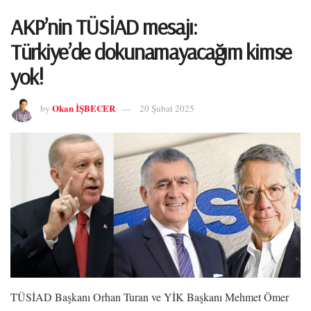
AKP’nin TÜSİAD mesajı:
Türkiye’de dokunamayacağım kimse
yok!
Okan İŞBECER
by
20 Şubat 2025
TÜSİAD Başkanı Orhan Turan ve YİK Başkanı Mehmet Ömer