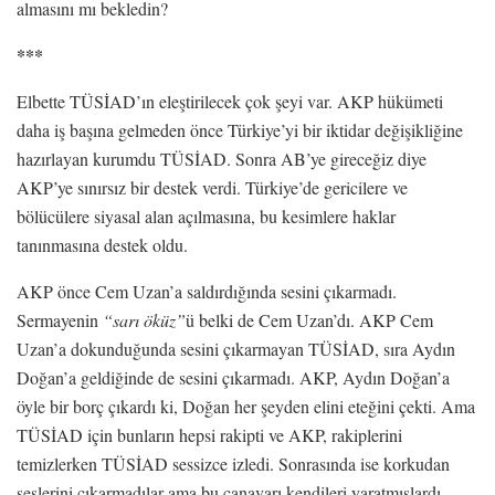
almasını mı bekledin?
***
Elbette TÜSİAD’ın eleştirilecek çok şeyi var. AKP hükümeti
daha iş başına gelmeden önce Türkiye’yi bir iktidar değişikliğine
hazırlayan kurumdu TÜSİAD. Sonra AB’ye gireceğiz diye
AKP’ye sınırsız bir destek verdi. Türkiye’de gericilere ve
bölücülere siyasal alan açılmasına, bu kesimlere haklar
tanınmasına destek oldu.
AKP önce Cem Uzan’a saldırdığında sesini çıkarmadı.
Sermayenin
“
sarı öküz
”
ü belki de Cem Uzan’dı. AKP Cem
Uzan’a dokunduğunda sesini çıkarmayan TÜSİAD, sıra Aydın
Doğan’a geldiğinde de sesini çıkarmadı. AKP, Aydın Doğan’a
öyle bir borç çıkardı ki, Doğan her şeyden elini eteğini çekti. Ama
TÜSİAD için bunların hepsi rakipti ve AKP, rakiplerini
temizlerken TÜSİAD sessizce izledi. Sonrasında ise korkudan
seslerini çıkarmadılar ama bu canavarı kendileri yaratmışlardı.