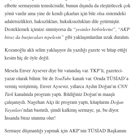
elbette sermayenin temsilcisidir, bunun dışında da eleştirilecek çok
yönü vardır ama yine de kendi çıkarları için bile olsa sistemdeki
adaletsizlikleri, haksızlıkları, hukuksuzlukları dile getirmiştir.
Desteklemek içimize sinmiyorsa da
“
yesinler birbirlerini
”
,
“
AKP
biraz da burjuvaları tepelesin
”
gibi yaklaşımlardan uzak duralım.
Kozanoğlu aklı selim yaklaşıyor da yazdığı gazete ve hitap ettiği
kesim hiç de öyle değil.
Mesela Enver Aysever diye bir vatandaş var. TKP’li, gazeteci-
yazar olarak bilinir. bir de
YouTube
kanalı var. Orada TÜSİAD’a
vermiş veriştirmiş. Enver Aysever, yıllarca Aydın Doğan’ın
CNN
Türk
kanalında program yaptı. Bildiğiniz Doğan’ın maaşlı
çalışanıydı. Nagehan Alçı ile program yaptı, kitaplarını
Doğan
Yayınları
’ndan bastırdı, şimdi kalkmış sermaye, şu, bu diyor.
İnsanda biraz utanma olur!
Sermaye düşmanlığı yapmak için AKP’nin TÜSİAD Başkanını