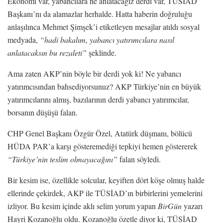
Ekonomi var, yabancılara ne anlatacağız derdi var, TÜSİAD
Başkanı’nı da alamazlar herhalde. Hatta haberin doğruluğu
anlaşılınca Mehmet Şimşek’i etiketleyen mesajlar atıldı sosyal
medyada,
“
hadi bakalım, yabancı yatırımcılara nasıl
anlatacaksın bu rezaleti
”
şeklinde.
Ama zaten AKP’nin böyle bir derdi yok ki! Ne yabancı
yatırımcısından bahsediyorsunuz? AKP Türkiye’nin en büyük
yatırımcılarını almış, bazılarının derdi yabancı yatırımcılar,
borsanın düşüşü falan.
CHP Genel Başkanı Özgür Özel, Atatürk düşmanı, bölücü
HÜDA PAR’a karşı gösteremediği tepkiyi hemen göstererek
“
Türkiye
’
nin teslim olmayacağını
”
falan söyledi.
Bir kesim ise, özellikle solcular, keyiften dört köşe olmuş halde
ellerinde çekirdek, AKP ile TÜSİAD’ın birbirlerini yemelerini
izliyor. Bu kesim içinde aklı selim yorum yapan
BirGün
yazarı
Hayri Kozanoğlu oldu. Kozanoğlu özetle diyor ki, TÜSİAD