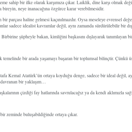
 sahip bir ilke olarak karşımıza çıkar. Laiklik, dine karşı olmak değildi
 bireyin, neye inanacağına özgürce karar verebilmesidir.
rin bir parçası haline gelmesi kaçınılmazdır. Oysa meseleye evrensel değ
lar sadece idealist kavramlar değil, aynı zamanda sürdürülebilir bir dış 
ir. Birbirine şüpheyle bakan, kimliğini başkasını dışlayarak tanımlayan
lik temelinde bir arada yaşamayı başaran bir toplumsal bilinçtir. Çünkü üs
Mustafa Kemal Atatürk’ün ortaya koyduğu denge, sadece bir ideal değil,
cı davranan bir yaklaşım…
 başkalarının çizdiği fay hatlarında savrulacağız ya da kendi aklımızla sa
bir zeminde buluşabildiğinde ortaya çıkar.