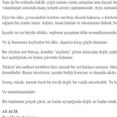
Tam da bu noktada laiklik, çoğu zaman yanlış anlaşılan ama hayati öneme
vatandaşları arasında inanç temelli ayrım yapmamasıdır. Aynı zamanda
Eğer bir ülke, çevresindeki krizlere mezhep eksenli bakarsa, o krizle
sağlam bir zemin sunar. Adalet, insan hakları ve uluslararası hukuk; bun
İçeride ise en büyük tehlike, toplumu ayrıştıran dilin normalleşmesid
Ve iç huzurunu kaybeden bir ülke, dışarıya karşı güçlü duramaz.
Bu yüzden asıl ihtiyaç, kendini “seçilmiş” gören anlayışlar değil; eşit
kez açıldığında ise kimse güvende kalamaz.
Türkiye’nin tarihsel tecrübesi bize önemli bir yol haritası sunuyor. 
formülüdür. Barışı önceleyen, içeride birliği koruyan ve dışarıda akıl
Sonuç olarak, mesele basit bir tercih değil; bir varlık meselesidir. Ya
Ve unutulmamalıdır:
Bir toplumun gerçek gücü, ne kadar ayrıştığında değil; ne kadar ortak 
Ali AÇIK