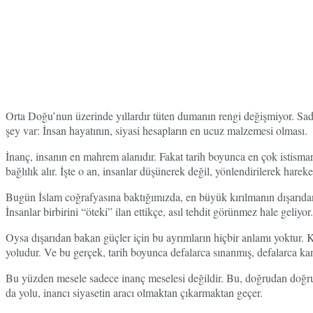
Orta Doğu’nun üzerinde yıllardır tüten dumanın rengi değişmiyor. Sa
şey var: İnsan hayatının, siyasi hesapların en ucuz malzemesi olması.
İnanç, insanın en mahrem alanıdır. Fakat tarih boyunca en çok istismar ed
bağlılık alır. İşte o an, insanlar düşünerek değil, yönlendirilerek har
Bugün İslam coğrafyasına baktığımızda, en büyük kırılmanın dışarıdan d
İnsanlar birbirini “öteki” ilan ettikçe, asıl tehdit görünmez hale gel
Oysa dışarıdan bakan güçler için bu ayrımların hiçbir anlamı yoktur. 
yoludur. Ve bu gerçek, tarih boyunca defalarca sınanmış, defalarca kan
Bu yüzden mesele sadece inanç meselesi değildir. Bu, doğrudan doğruy
da yolu, inancı siyasetin aracı olmaktan çıkarmaktan geçer.