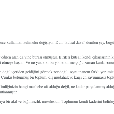
dece kullanılan kelimeler değişiyor. Dün “kutsal dava” denilen şey, b
ilen alan da yine burası olmuştur. Birileri kutsalı kendi çıkarlarının kıl
eket etmeye başlar. Ve ne yazık ki bu yönlendirme çoğu zaman kanla sonuç
eğil içeriden geldiğini görmek zor değil. Aynı inancın farklı yorumları
iyor. Çünkü bölünmüş bir toplum, dış müdahaleye karşı en savunmasız top
Kimliğinizin hangi mezhebe ait olduğu değil, ne kadar parçalanmış olduğu
ıtlanmıştır.
a bir akıl ve bağımsızlık meselesidir. Toplumun kendi kaderini belirley