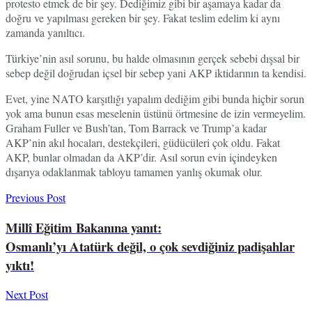
protesto etmek de bir şey. Dediğimiz gibi bir aşamaya kadar da
doğru ve yapılması gereken bir şey. Fakat teslim edelim ki aynı
zamanda yanıltıcı.
Türkiye’nin asıl sorunu, bu halde olmasının gerçek sebebi dışsal bir
sebep değil doğrudan içsel bir sebep yani AKP iktidarının ta kendisi.
Evet, yine NATO karşıtlığı yapalım dediğim gibi bunda hiçbir sorun
yok ama bunun esas meselenin üstünü örtmesine de izin vermeyelim.
Graham Fuller ve Bush’tan, Tom Barrack ve Trump’a kadar
AKP’nin akıl hocaları, destekçileri, güdücüleri çok oldu. Fakat
AKP, bunlar olmadan da AKP’dir. Asıl sorun evin içindeyken
dışarıya odaklanmak tabloyu tamamen yanlış okumak olur.
Previous Post
Millî Eğitim Bakanına yanıt:
Osmanlı’yı Atatürk değil, o çok sevdiğiniz padişahlar
yıktı!
Next Post