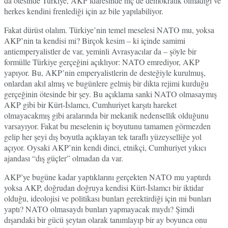
da ötesinde Türkiye, AKP idaresinde hiç de demokratik olmadığı ve
herkes kendini frenlediği için az bile yapılabiliyor.
Fakat dürüst olalım. Türkiye’nin temel meselesi NATO mu, yoksa
AKP’nin ta kendisi mi? Birçok kesim – ki içinde samimi
antiemperyalistler de var, yeminli Avrasyacılar da – şöyle bir
formülle Türkiye gerçeğini açıklıyor: NATO emrediyor, AKP
yapıyor. Bu, AKP’nin emperyalistlerin de desteğiyle kurulmuş,
onlardan akıl almış ve bugünlere gelmiş bir dikta rejimi kurduğu
gerçeğinin ötesinde bir şey. Bu açıklama sanki NATO olmasaymış
AKP gibi bir Kürt-İslamcı, Cumhuriyet karşıtı hareket
olmayacakmış gibi aralarında bir mekanik nedensellik olduğunu
varsayıyor. Fakat bu meselenin iç boyutunu tamamen görmezden
gelip her şeyi dış boyutla açıklayan tek taraflı yüzeyselliğe yol
açıyor. Oysaki AKP’nin kendi dinci, etnikçi, Cumhuriyet yıkıcı
ajandası “dış güçler” olmadan da var.
AKP’ye bugüne kadar yaptıklarını gerçekten NATO mu yaptırdı
yoksa AKP, doğrudan doğruya kendisi Kürt-İslamcı bir iktidar
olduğu, ideolojisi ve politikası bunları gerektirdiği için mi bunları
yaptı? NATO olmasaydı bunları yapmayacak mıydı? Şimdi
dışarıdaki bir gücü şeytan olarak tanımlayıp bir ay boyunca onu