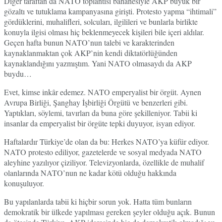
Diğer taraftan da NATO toplantısı bahanesiyle AKP büyük bir
gözaltı ve tutuklama kampanyasına girişti. Protesto yapma “ihtimali”
gördüklerini, muhalifleri, solcuları, ilgilileri ve bunlarla birlikte
konuyla ilgisi olması hiç beklenmeyecek kişileri bile içeri aldılar.
Geçen hafta bunun NATO’nun talebi ve karakterinden
kaynaklanmaktan çok AKP’nin kendi diktatörlüğünden
kaynaklandığını yazmıştım. Yani NATO olmasaydı da AKP
buydu…
Evet, kimse inkâr edemez. NATO emperyalist bir örgüt. Aynen
Avrupa Birliği, Şanghay İşbirliği Örgütü ve benzerleri gibi.
Yaptıkları, söylemi, tavırları da buna göre şekilleniyor. Tabii ki
insanlar da emperyalist bir örgüte tepki duyuyor, isyan ediyor.
Haftalardır Türkiye’de olan da bu: Herkes NATO’ya küfür ediyor.
NATO protesto ediliyor, gazetelerde ve sosyal medyada NATO
aleyhine yazılıyor çiziliyor. Televizyonlarda, özellikle de muhalif
olanlarında NATO’nun ne kadar kötü olduğu hakkında
konuşuluyor.
Bu yapılanlarda tabii ki hiçbir sorun yok. Hatta tüm bunların
demokratik bir ülkede yapılması gereken şeyler olduğu açık. Bunun