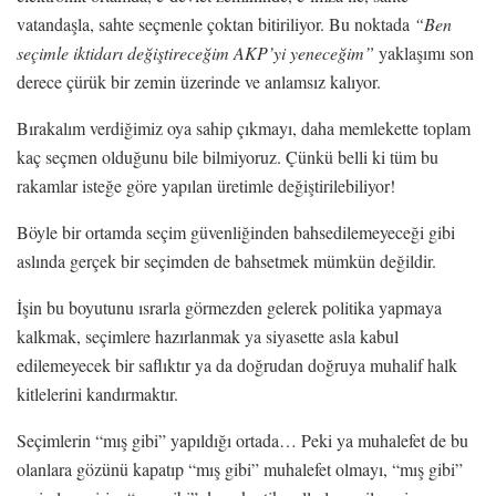
vatandaşla, sahte seçmenle çoktan bitiriliyor. Bu noktada
“Ben
seçimle iktidarı değiştireceğim AKP’yi yeneceğim”
yaklaşımı son
derece çürük bir zemin üzerinde ve anlamsız kalıyor.
Bırakalım verdiğimiz oya sahip çıkmayı, daha memlekette toplam
kaç seçmen olduğunu bile bilmiyoruz. Çünkü belli ki tüm bu
rakamlar isteğe göre yapılan üretimle değiştirilebiliyor!
Böyle bir ortamda seçim güvenliğinden bahsedilemeyeceği gibi
aslında gerçek bir seçimden de bahsetmek mümkün değildir.
İşin bu boyutunu ısrarla görmezden gelerek politika yapmaya
kalkmak, seçimlere hazırlanmak ya siyasette asla kabul
edilemeyecek bir saflıktır ya da doğrudan doğruya muhalif halk
kitlelerini kandırmaktır.
Seçimlerin “mış gibi” yapıldığı ortada… Peki ya muhalefet de bu
olanlara gözünü kapatıp “mış gibi” muhalefet olmayı, “mış gibi”