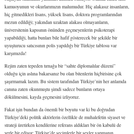
kamuoyunun ve okurlarımızın malumudur. Hiç alakasız insanların,
hiç gitmedikleri lisans, yüksek lisans, doktora programlarından
mezun edildiği; yakından uzaktan alakası olmayanların,
üniversitenin kapısının önünden geçmeyenlerin psikoterapi
yapabildiği, hatta bunları bile hafif gösterecek bir şekilde bir
uyuşturucu satıcısının polis yapıldığı bir Türkiye tablosu var
karşımızda!
Rejim zaten tepeden tırnağa bir “sahte diplomalılar düzeni”
olduğu için aslına bakarsanız bu olan bitenlerin hiçbirisine çok
şaşırmamak lazım. Bu sistem tarafından Türkiye’nin her anlamda
canına zaten okunmuştu şimdi sadece bunların ortaya
dökülmesini, kayda geçmesini izliyoruz.
Fakat işin bundan da önemli bir boyutu var ki bu doğrudan
Türkiye’deki politik aktörlerin özellikle de muhalefetin siyaset ve
strateji üretirken kendilerine referans aldıkları bir ön kabulü de
yerle bir ediyor: Türkiye’de seçimlerle bir şeyler yapmanın