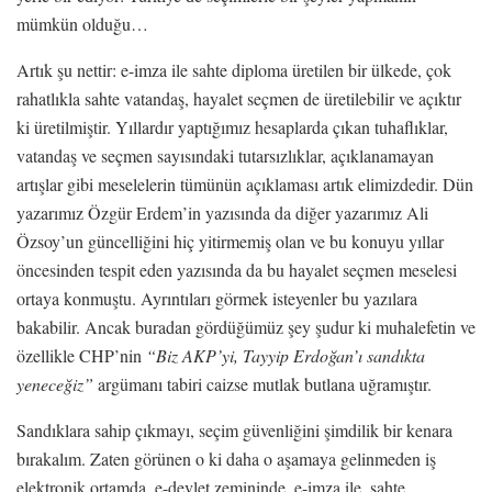
mümkün olduğu…
Artık şu nettir: e-imza ile sahte diploma üretilen bir ülkede, çok
rahatlıkla sahte vatandaş, hayalet seçmen de üretilebilir ve açıktır
ki üretilmiştir. Yıllardır yaptığımız hesaplarda çıkan tuhaflıklar,
vatandaş ve seçmen sayısındaki tutarsızlıklar, açıklanamayan
artışlar gibi meselelerin tümünün açıklaması artık elimizdedir. Dün
yazarımız Özgür Erdem’in yazısında da diğer yazarımız Ali
Özsoy’un güncelliğini hiç yitirmemiş olan ve bu konuyu yıllar
öncesinden tespit eden yazısında da bu hayalet seçmen meselesi
ortaya konmuştu. Ayrıntıları görmek isteyenler bu yazılara
bakabilir. Ancak buradan gördüğümüz şey şudur ki muhalefetin ve
özellikle CHP’nin
“Biz AKP’yi, Tayyip Erdoğan’ı sandıkta
yeneceğiz”
argümanı tabiri caizse mutlak butlana uğramıştır.
Sandıklara sahip çıkmayı, seçim güvenliğini şimdilik bir kenara
bırakalım. Zaten görünen o ki daha o aşamaya gelinmeden iş
elektronik ortamda, e-devlet zemininde, e-imza ile, sahte