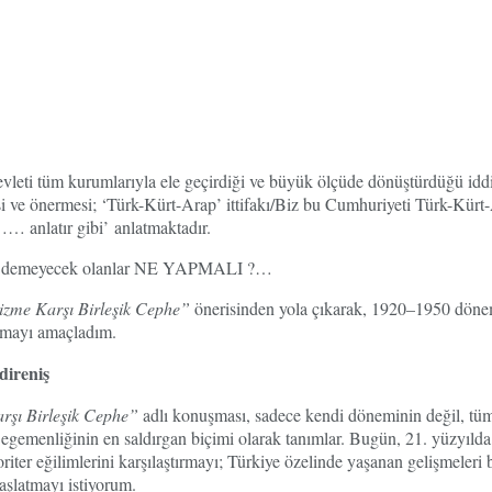
i, devleti tüm kurumlarıyla ele geçirdiği ve büyük ölçüde dönüştürdüğü
si ve önermesi; ‘Türk-Kürt-Arap’ ittifakı/Biz bu Cumhuriyeti Türk-Kür
…… anlatır gibi’ anlatmaktadır.
nler, demeyecek olanlar NE YAPMALI ?…
izme Karşı Birleşik Cephe”
önerisinden yola çıkarak, 1920–1950 dönemin
utmayı amaçladım.
direniş
rşı Birleşik Cephe”
adlı konuşması, sadece kendi döneminin değil, tüm z
egemenliğinin en saldırgan biçimi olarak tanımlar. Bugün, 21. yüzyılda, f
riter eğilimlerini karşılaştırmayı; Türkiye özelinde yaşanan gelişmeler
başlatmayı istiyorum.