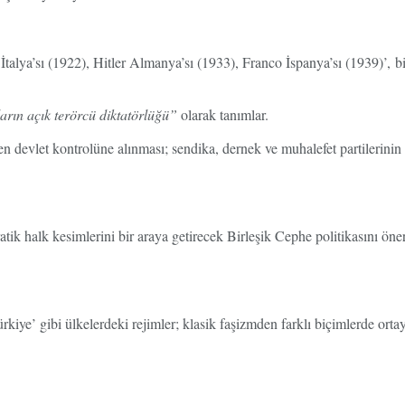
İtalya’sı (1922), Hitler Almanya’sı (1933), Franco İspanya’sı (1939)’, b
ların açık terörcü diktatörlüğü”
olarak tanımlar.
en devlet kontrolüne alınması; sendika, dernek ve muhalefet partilerin
kratik halk kesimlerini bir araya getirecek Birleşik Cephe politikasını ö
kiye’ gibi ülkelerdeki rejimler; klasik faşizmden farklı biçimlerde ort