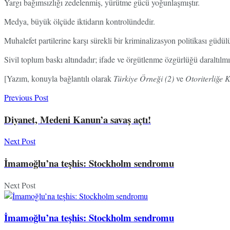
Yargı bağımsızlığı zedelenmiş, yürütme gücü yoğunlaşmıştır.
Medya, büyük ölçüde iktidarın kontrolündedir.
Muhalefet partilerine karşı sürekli bir kriminalizasyon politikası güdülü
Sivil toplum baskı altındadır; ifade ve örgütlenme özgürlüğü daraltılmış
[Yazım, konuyla bağlantılı olarak
Türkiye Örneği (2)
ve
Otoriterliğe K
Previous Post
Diyanet, Medeni Kanun’a savaş açtı!
Next Post
İmamoğlu’na teşhis: Stockholm sendromu
Next Post
İmamoğlu’na teşhis: Stockholm sendromu