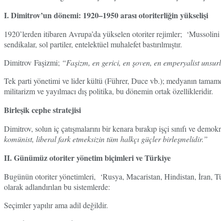
I. Dimitrov’un dönemi: 1920–1950 arası otoriterliğin yükselişi
1920’lerden itibaren Avrupa’da yükselen otoriter rejimler; ‘Mussolini 
sendikalar, sol partiler, entelektüel muhalefet bastırılmıştır.
Dimitrov Faşizmi;
“Faşizm, en gerici, en şoven, en emperyalist unsur
Tek parti yönetimi ve lider kültü (Führer, Duce vb.); medyanın tamam
militarizm ve yayılmacı dış politika, bu dönemin ortak özellikleridir.
Birleşik cephe stratejisi
Dimitrov, solun iç çatışmalarını bir kenara bırakıp işçi sınıfı ve demo
komünist, liberal fark etmeksizin tüm halkçı güçler birleşmelidir.”
II. Günümüz otoriter yönetim biçimleri ve Türkiye
Bugünün otoriter yönetimleri, ‘Rusya, Macaristan, Hindistan, İran, Tür
olarak adlandırılan bu sistemlerde:
Seçimler yapılır ama adil değildir.