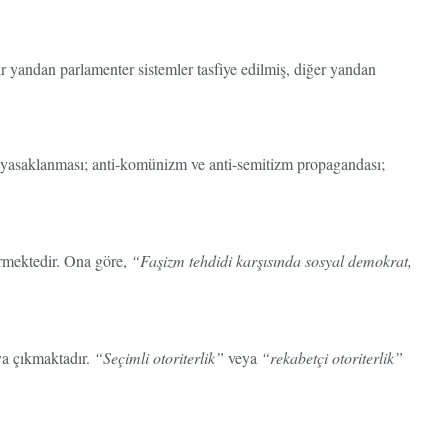
ir yandan parlamenter sistemler tasfiye edilmiş, diğer yandan
in yasaklanması; anti-komünizm ve anti-semitizm propagandası;
nermektedir. Ona göre,
“Faşizm tehdidi karşısında sosyal demokrat,
aya çıkmaktadır.
“Seçimli otoriterlik”
veya
“rekabetçi otoriterlik”