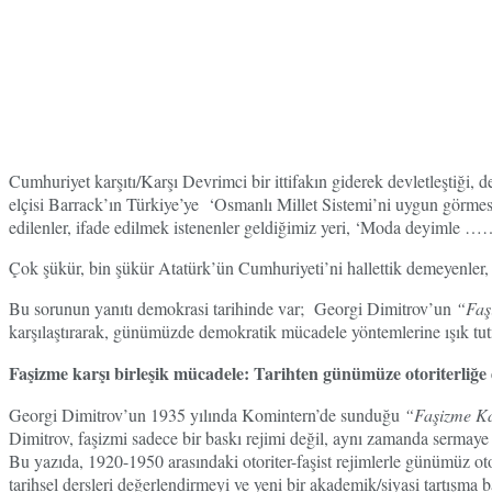
Cumhuriyet karşıtı/Karşı Devrimci bir ittifakın giderek devletleştiğ
elçisi Barrack’ın Türkiye’ye ‘Osmanlı Millet Sistemi’ni uygun görme
edilenler, ifade edilmek istenenler geldiğimiz yeri, ‘Moda deyimle …
Çok şükür, bin şükür Atatürk’ün Cumhuriyeti’ni hallettik demeye
Bu sorunun yanıtı demokrasi tarihinde var; Georgi Dimitrov’un
“Faş
karşılaştırarak, günümüzde demokratik mücadele yöntemlerine ışık t
Faşizme karşı birleşik mücadele: Tarihten günümüze otoriterliğe 
Georgi Dimitrov’un 1935 yılında Komintern’de sunduğu
“Faşizme Ka
Dimitrov, faşizmi sadece bir baskı rejimi değil, aynı zamanda sermaye 
Bu yazıda, 1920-1950 arasındaki otoriter-faşist rejimlerle günümüz oto
tarihsel dersleri değerlendirmeyi ve yeni bir akademik/siyasi tartışma 