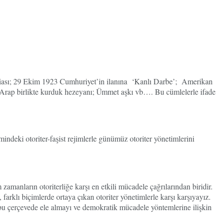
 iddiası; 29 Ekim 1923 Cumhuriyet’in ilanına ‘Kanlı Darbe’; Amerikan
t-Arap birlikte kurduk hezeyanı; Ümmet aşkı vb…. Bu cümlelerle ifade
deki otoriter-faşist rejimlerle günümüz otoriter yönetimlerini
amanların otoriterliğe karşı en etkili mücadele çağrılarından biridir.
arklı biçimlerde ortaya çıkan otoriter yönetimlerle karşı karşıyayız.
i bu çerçevede ele almayı ve demokratik mücadele yöntemlerine ilişkin