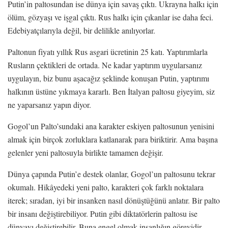
Putin’in paltosundan ise dünya için savaş çıktı. Ukrayna halkı için
ölüm, gözyaşı ve işgal çıktı. Rus halkı için çıkanlar ise daha feci.
Edebiyatçılarıyla değil, bir delilikle anılıyorlar.
Paltonun fiyatı yıllık Rus asgari ücretinin 25 katı. Yaptırımlarla
Rusların çektikleri de ortada. Ne kadar yaptırım uygularsanız
uygulayın, biz bunu aşacağız şeklinde konuşan Putin, yaptırımı
halkının üstüne yıkmaya kararlı. Ben İtalyan paltosu giyeyim, siz
ne yaparsanız yapın diyor.
Gogol’un Palto’sundaki ana karakter eskiyen paltosunun yenisini
almak için birçok zorluklara katlanarak para biriktirir. Ama başına
gelenler yeni paltosuyla birlikte tamamen değişir.
Dünya çapında Putin’e destek olanlar, Gogol’un paltosunu tekrar
okumalı. Hikâyedeki yeni palto, karakteri çok farklı noktalara
iterek; sıradan, iyi bir insanken nasıl dönüştüğünü anlatır. Bir palto
bir insanı değiştirebiliyor. Putin gibi diktatörlerin paltosu ise
dünyayı değiştirebilir. Buna engel olmak insanlığın görevidir.