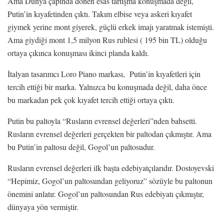
Ama Dünya çapında dönen esas tartışma konuşmada değil,
Putin’in kıyafetinden çıktı. Takım elbise veya askeri kıyafet
giymek yerine mont giyerek, güçlü erkek imajı yaratmak istemişti.
Ama giydiği mont 1,5 milyon Rus rublesi ( 195 bin TL) olduğu
ortaya çıkınca konuşması ikinci planda kaldı.
İtalyan tasarımcı Loro Piano markası, Putin’in kıyafetleri için
tercih ettiği bir marka. Yalnızca bu konuşmada değil, daha önce
bu markadan pek çok kıyafet tercih ettiği ortaya çıktı.
Putin bu paltoyla “Rusların evrensel değerleri”nden bahsetti.
Rusların evrensel değerleri gerçekten bir paltodan çıkmıştır. Ama
bu Putin’in paltosu değil, Gogol’un paltosudur.
Rusların evrensel değerleri ilk başta edebiyatçılarıdır. Dostoyevski
“Hepimiz, Gogol’un paltosundan geliyoruz” sözüyle bu paltonun
önemini anlatır. Gogol’un paltosundan Rus edebiyatı çıkmıştır,
dünyaya yön vermiştir.