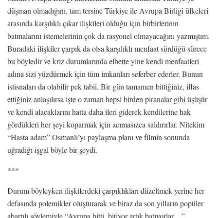
düşman olmadığını, tam tersine Türkiye ile Avrupa Birliği ülkeleri
arasında karşılıklı çıkar ilişkileri olduğu için birbirlerinin
batmalarını istemelerinin çok da rasyonel olmayacağını yazmıştım.
Buradaki ilişkiler çarpık da olsa karşılıklı menfaat sürdüğü sürece
bu böyledir ve kriz durumlarında elbette yine kendi menfaatleri
adına sizi yüzdürmek için tüm imkanları seferber ederler. Bunun
istisnaları da olabilir pek tabii. Bir gün tamamen bittiğiniz, iflas
ettiğiniz anlaşılırsa işte o zaman hepsi birden piranalar gibi üşüşür
ve kendi alacaklarını hatta daha ileri giderek kendilerine hak
gördükleri her şeyi koparmak için acımasızca saldırırlar. Nitekim
“Hasta adam” Osmanlı’yı paylaşma planı ve filmin sonunda
uğradığı işgal böyle bir şeydi.
***
Durum böyleyken ilişkilerdeki çarpıklıkları düzeltmek yerine her
defasında polemikler oluşturarak ve biraz da son yılların popüler
abartılı söylemiyle “Avrupa bitti, bitiyor artık batıyorlar…”