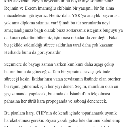
krizi alevlendi. Neyin heyecanıdır bu böyle diye sorabilirsiniz.
Rejimin ve Ekrem İmamoğlu ekibinin bir yarışını, bir ön alma
mücadelesini görüyoruz. Henüz daha YSK’ya adaylık başvurusu
yok ama diploma sıkıntısı var! Şimdi bu tür sorunlarda neyi
amaçlandığınıza bağlı olarak biraz zorlarsanız isteğiniz bulguyu ya
da kararı çıkarttırabilirsiniz, işin orası o kadar da zor değil. Fakat
bu şekilde saldırıldığı sürece saldırılan taraf daha çok kazanır.
Herhalde bunu da görüyorlardır.
Seçimlere de bayağı zaman varken kim kimi daha aşağı çekip
batırır, bunu da göreceğiz. Tam bir yıpratma savaşı şeklinde
süreceği kesin. İktidar hırsı vatan sevdasının üstünde olan otoriter
bir rejim, gitmemek için her şeyi dener. Seçim, mümkün olan en
geç zamanda yapılacak, bu arada da İstanbul’un felç olması
pahasına her türlü kara propoganda ve sabotaj denenecek.
Bu planlara karşı CHP’nin de kendi içinde toparlanarak uyanık
hareket etmesi gerekir. Siyasi yasak gelse bile durumu kabullenip