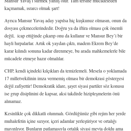
Mansur Yavaş’ı sürmek yanlış olur. Tam tersine mücadeleden
kaçmamak, ısrarcı olmak şart!
Ayrıca Mansur Yavaş aday yapılsa hiç kuşkunuz olmasın, onun da
dosyası çekmecelerindedir. Doğru ya da iftira olması çok önemli
değil, icap ettiğinde çıkarıp onu da kullanır ve Mansur Bey’i bir
hayli hırpalarlar. Artık ok yaydan çıktı, madem Ekrem Bey’de
karar kılındı sonuna kadar direnmeye, bu arada mahkemelerle bile
mücadele etmeye hazır olmalılar.
CHP, kendi içindeki kılçıkları da temizlemeli. Mesela o yoklamada
17 milletvekilinin imza vermemiş olması bir demokrasi göstergesi
değil zafiyettir! Demokratik idare, şayet siyasi partiler söz konusu
ise grup disiplinini de kapsar, aksi takdirde hizipleşmelerin önü
alınamaz.
Kesinlikle çok dikkatli olunmalı. Gördüğünüz gibi rejim her yerde
muhalefetin içine sızıyor, içeri adamlar yerleştiriyor ve ortalığı
mayınlıyor. Bunların patlamasıyla ortalık siyasi mevta doldu ama