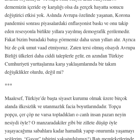
dememizin içeride oy karşılığı olsa da gerçek hayatta sonucu
değiştirici etkisi yok. Aslında Avrupa özelinde yaşanan, Korona
pandemisi sonrası piyasalardaki enflasyonist baskı ve onu takip
eden resesyonla birlikte yıllara yayılmış demografik gerilemedir.
Fakat bizim buradaki batışı görmemiz daha uzun yılları alır. Ayrıca
biz de çok umut vaad etmiyoruz. Zaten tersi olmuş olsaydı Avrupa
Birliği ülkeleri daha ciddi taleplerle gelir, en azından Türkiye
Cumhuriyeti yurttaşlarına karşı yaklaşımlarında bir takım
değişiklikler olurdu, değil mi?
***
Maalesef, Türkiye’de başta siyaset kurumu olmak üzere birçok
alanda ilkesizlik ve utanmazlık facia boyutlarındadır. Topçu
popçu, çer çöp ne varsa topladıkları o canlı insan pazarı neyin
nesiydi öyle? O manzaradakiler gibi bir zillete düşüp öyle
yaşayacağıma sabahlara kadar hamallık yapıp onurumla yaşamayı
yeğlerim. “Gavur” tabirini yakıştırdığımız(!) Batı memleketlerinde