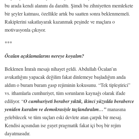
bu arada kendi alanını da daralttı. Şimdi bu zihniyetten memlekete
bir şeyler katması, özellikle artık bu saatten sonra beklenmemeli.
Rakiplerini sakatlayarak kazanmak peşinde ve maçlara o
motivasyonla çıkıyor.
***
Öcalan açıklamalarını nereye koyalım?
Beklenen İmralı mesajı nihayet geldi. Abdullah Öcalan’ın
avukatlığını yapacak değilim fakat dinlemeye başladığım anda
aldım o buram buram gasp rejiminin kokusunu. “Tek tipleştirici”
vs. ithamlarla cumhuriyet, tüm sorunların kaynağı olarak ifade
ediliyor. “
O cumhuriyeti beraber yıktık, ikinci yüzyılda beraberce
yeniden kuralım ve demokrasiyle taçlandıralım…”
manasına
gelebilecek ve tüm suçları eski devlete atan çarpık bir mesaj.
Kendisi açısından ise gayet pragmatik fakat içi boş bir rejim
dayatmasıdır.