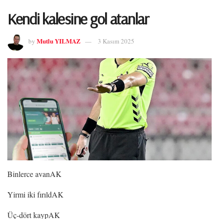
Kendi kalesine gol atanlar
Mutlu YILMAZ
by
3 Kasım 2025
Binlerce avanAK
Yirmi iki fırıldAK
Üç-dört kaypAK