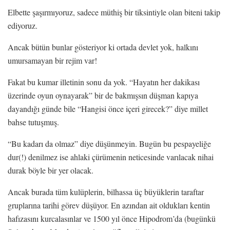
Elbette şaşırmıyoruz, sadece müthiş bir tiksintiyle olan biteni takip
ediyoruz.
Ancak bütün bunlar gösteriyor ki ortada devlet yok, halkını
umursamayan bir rejim var!
Fakat bu kumar illetinin sonu da yok. “Hayatın her dakikası
üzerinde oyun oynayarak” bir de bakmışsın düşman kapıya
dayandığı günde bile “Hangisi önce içeri girecek?” diye millet
bahse tutuşmuş.
“Bu kadarı da olmaz” diye düşünmeyin. Bugün bu pespayeliğe
dur(!) denilmez ise ahlaki çürümenin neticesinde varılacak nihai
durak böyle bir yer olacak.
Ancak burada tüm kulüplerin, bilhassa üç büyüklerin taraftar
gruplarına tarihi görev düşüyor. En azından ait oldukları kentin
hafızasını kurcalasınlar ve 1500 yıl önce Hipodrom’da (bugünkü