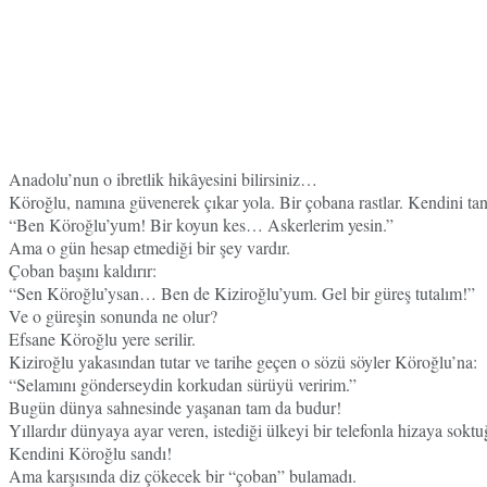
Anadolu’nun o ibretlik hikâyesini bilirsiniz…
Köroğlu, namına güvenerek çıkar yola. Bir çobana rastlar. Kendini tanıt
“Ben Köroğlu’yum! Bir koyun kes… Askerlerim yesin.”
Ama o gün hesap etmediği bir şey vardır.
Çoban başını kaldırır:
“Sen Köroğlu’ysan… Ben de Kiziroğlu’yum. Gel bir güreş tutalım!”
Ve o güreşin sonunda ne olur?
Efsane Köroğlu yere serilir.
Kiziroğlu yakasından tutar ve tarihe geçen o sözü söyler Köroğlu’na:
“Selamını gönderseydin korkudan sürüyü veririm.”
Bugün dünya sahnesinde yaşanan tam da budur!
Yıllardır dünyaya ayar veren, istediği ülkeyi bir telefonla hizaya so
Kendini Köroğlu sandı!
Ama karşısında diz çökecek bir “çoban” bulamadı.