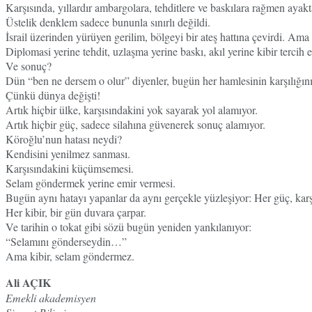
Karşısında, yıllardır ambargolara, tehditlere ve baskılara rağmen ayakta
Üstelik denklem sadece bununla sınırlı değildi.
İsrail üzerinden yürüyen gerilim, bölgeyi bir ateş hattına çevirdi. Ama
Diplomasi yerine tehdit, uzlaşma yerine baskı, akıl yerine kibir tercih e
Ve sonuç?
Dün “ben ne dersem o olur” diyenler, bugün her hamlesinin karşılığın
Çünkü dünya değişti!
Artık hiçbir ülke, karşısındakini yok sayarak yol alamıyor.
Artık hiçbir güç, sadece silahına güvenerek sonuç alamıyor.
Köroğlu’nun hatası neydi?
Kendisini yenilmez sanması.
Karşısındakini küçümsemesi.
Selam göndermek yerine emir vermesi.
Bugün aynı hatayı yapanlar da aynı gerçekle yüzleşiyor: Her güç, karş
Her kibir, bir gün duvara çarpar.
Ve tarihin o tokat gibi sözü bugün yeniden yankılanıyor:
“Selamını gönderseydin…”
Ama kibir, selam göndermez.
Ali AÇIK
Emekli akademisyen