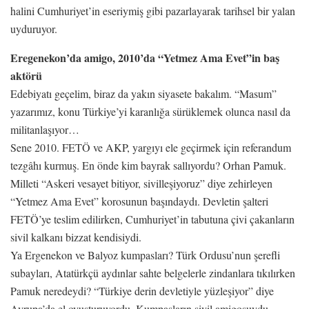
halini Cumhuriyet’in eseriymiş gibi pazarlayarak tarihsel bir yalan
uyduruyor.
Eregenekon’da amigo, 2010’da “Yetmez Ama Evet”in baş
aktörü
Edebiyatı geçelim, biraz da yakın siyasete bakalım. “Masum”
yazarımız, konu Türkiye’yi karanlığa sürüklemek olunca nasıl da
militanlaşıyor…
Sene 2010. FETÖ ve AKP, yargıyı ele geçirmek için referandum
tezgâhı kurmuş. En önde kim bayrak sallıyordu? Orhan Pamuk.
Milleti “Askeri vesayet bitiyor, sivilleşiyoruz” diye zehirleyen
“Yetmez Ama Evet” korosunun başındaydı. Devletin şalteri
FETÖ’ye teslim edilirken, Cumhuriyet’in tabutuna çivi çakanların
sivil kalkanı bizzat kendisiydi.
Ya Ergenekon ve Balyoz kumpasları? Türk Ordusu’nun şerefli
subayları, Atatürkçü aydınlar sahte belgelerle zindanlara tıkılırken
Pamuk neredeydi? “Türkiye derin devletiyle yüzleşiyor” diye
Avrupa’da el ovuşturuyordu. Kumpasların sivil amigosuydu.