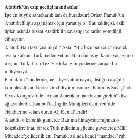
Atatürk’ün ezip geçtiği mandacılar!
İşte en büyük sahtekarlık tam da buradadır! Orhan Pamuk’un
Atatürkçülüğü aşağılamak için yarattığı o “Batı taklitçisi, ezik”
tipler, aslında bizzat Atatürk’ün savaştığı ve tarihe gömdüğü
zihniyettir.
Atatürk Batı taklitçisi miydi? Asla! “Biz bize benzeriz” diyerek
ayağa kalkan, Türk medeniyetinin Batı’dan aşağı kalmayacağını o
meşhur Türk Tarih Tezi’yle tokat gibi yüzlerine çarpan bir
milliyetçiydi.
Pamuk’un “modernleşme” diye yutturmaya çalıştığı o aşağılık
kompleksli karakterler kim biliyor musunuz? Kurtuluş Savaşı’nda
Sivas Kongresi’nde “Aman Amerikan mandasına girelim” diye
ağlayanlardır. İstanbul’da İngiliz Muhipleri Cemiyeti’nde
efendilerine selam duran Ali Kemal’lerdir!
Atatürk, o karanlık günlerde Batı’nın himayesine sığınan o
köksüzlere inat, bir tek Türk milletinin gücüne güvenerek Millî
Mücadele’ye liderlik etti. Pamuk, aslında kendi “mandacı” ruh