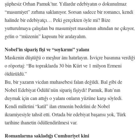
şüphesiz Orhan Pamuk’tur. Yıllardır edebiyatın o dokunulmaz
“masumiyet” zırhına saklanıyor. Sorsan sadece bir romancı, kendi
halinde bir edebiyatçı… Peki gerçekten öyle mi? Bize
yutturulmaya çalışılan bu masumiyet masalının altından ne çıkıyor,
gelin o “müzenin” kapısını bir aralayalım.
Nobel’in sipariş fişi ve “soykırım” yalanı
Maskenin düştüğü o meşhur ânı hatırlayın. İsviçre basınına verdiği
o röportaj: “Bu topraklarda 30 bin Kürt ve 1 milyon Ermeni
öldürüldü.”
Bu, bir yazarın vicdan muhasebesi falan değildi. Bal gibi de
Nobel Edebiyat Ödülü’nün sipariş fişiydi! Pamuk, Batı’nın
duymak için can attığı o yalanı onların yüzüne karşı söyledi.
Kendi milletini “katil” ilan etmenin bedelini de Nobel
ikramiyesiyle tahsil etti. Ortada bir edebiyat başarısı yok, Türk
tarihine ihanetin ödüllendirilmesi var.
Romanlarına sakladığı Cumhuriyet kini