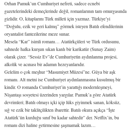
Orhan Pamuk’un Cumhuriyet nefreti, sadece ecnebi
gazetelerindeki demeçlerinde değil, romanlarının tam omurgasında
gizlidir. O, kitaplarını Türk milleti için yazmaz. Türkiye’yi
“Doğulu, ezik ve geri kalmış” görmek isteyen Batılı efendilerinin
oryantalist fantezilerine meze sunar.
Mesela “Kar” isimli romanı… Atatürkçüleri ve Türk ordusunu,
sahnede halka kurşun sıkan kanlı bir karikatür (Sunay Zaim)
olarak çizer. “Sessiz Ev”de Cumhuriyetin aydınlanma projesi,
alkolik ve acınası bir adamın hezeyanlarıdır.
Gelelim o çok meşhur “Masumiyet Müzesi”ne. Güya bir aşk
romanı. Alt metni ise Cumhuriyet aydınlanmasına kusulmuş bir
kindir. O romanda Cumhuriyet’in yarattığı modernleşmeyi,
Nişantaşı sosyetesi üzerinden yargılar. Pamuk’a göre Atatürk
devrimleri; Batılı olmayı içki içip lüks giyinmek sanan, köksüz,
sığ ve ezik bir taklitçilikten ibarettir. Batılı okura açıkça “İşte
Atatürk’ün kurduğu sınıf bu kadar sahtedir” der. Netflix’in, bu
romanı dizi haline getirmesine şaşmamak lazım…