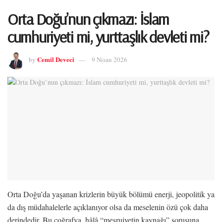
Orta Doğu’nun çıkmazı: İslam
cumhuriyeti mi, yurttaşlık devleti mi?
Cemil Deveci
by
9 Nisan 2026
Orta Doğu’da yaşanan krizlerin büyük bölümü enerji, jeopolitik ya
da dış müdahalelerle açıklanıyor olsa da meselenin özü çok daha
derindedir. Bu coğrafya, hâlâ “meşruiyetin kaynağı” sorusuna