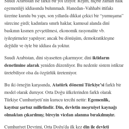
Suudi Arabistan ise farklı bir yol izliyor. Rejim, hiçbir zaman halk
egemenliği iddiasında bulunmadı. Hanedan–Vahhabi ittifakı
üzerine kurulu bu yapı, son yıllarda dikkat çekici bir “yumuşama”
sürecine girdi; kadınlara sınırlı haklar, kamusal alanda dinî
baskının kısmen gevşetilmesi, ekonomik rasyonalite vb.
iyileştirmeler yapılıyor; ancak bu dönüşüm, demokratikleşme
değildir ve öyle bir iddiası da yoktur.
iktidarın
Suudi Arabistan, dini siyasetten çıkarmıyor; dini
denetimine alarak
yeniden düzenliyor. Bu nedenle sistem istikrar
üretebiliyor olsa da özgürlük üretemiyor.
Atatürk dönemi Türkiye’si
Bu iki örneğin karşısında,
farklı bir
model olarak duruyor. Orta Doğu ülkelerinden farklı olarak
Egemenlik,
Türkiye Cumhuriyeti’nin kurucu tercihi nettir:
kayıtsız şartsız milletindir. Din, devletin meşruiyet kaynağı
olmaktan çıkarılmış; bireyin vicdan alanına bırakılmıştır.
din ile devleti
Cumhuriyet Devrimi, Orta Doğu’da ilk kez