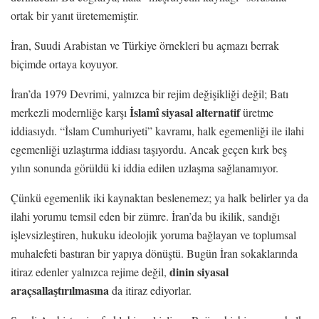
ortak bir yanıt üretememiştir.
İran, Suudi Arabistan ve Türkiye örnekleri bu açmazı berrak
biçimde ortaya koyuyor.
İran’da 1979 Devrimi, yalnızca bir rejim değişikliği değil; Batı
İslamî siyasal alternatif
merkezli modernliğe karşı
üretme
iddiasıydı. “İslam Cumhuriyeti” kavramı, halk egemenliği ile ilahi
egemenliği uzlaştırma iddiası taşıyordu. Ancak geçen kırk beş
yılın sonunda görüldü ki iddia edilen uzlaşma sağlanamıyor.
Çünkü egemenlik iki kaynaktan beslenemez; ya halk belirler ya da
ilahi yorumu temsil eden bir zümre. İran’da bu ikilik, sandığı
işlevsizleştiren, hukuku ideolojik yoruma bağlayan ve toplumsal
muhalefeti bastıran bir yapıya dönüştü. Bugün İran sokaklarında
dinin siyasal
itiraz edenler yalnızca rejime değil,
araçsallaştırılmasına
da itiraz ediyorlar.