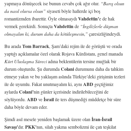
yapmaya dönüşecek ise bunun cevabı çok ağır olur.
“Barış olsun
da nasıl olursa olsun”
siyaseti böyle hallerde içi boş
Vahdettin’
romantizmden ibarettir. Öyle olmasaydı
e de hak
Vahdettin
vermek gerekirdi. Sonuçta
de
“İngilizlerle düşman
olmayalım ki, durum daha da kötüleşmesin,”
çaresizliğindeydi.
Tom Barrack
Bu arada
, Şam’daki rejim ile de görüştü ve orada
yaptığı açıklamalar özel olarak Rojava Kürdistanı, genel manada
Kürt Uluslaşma Süreci
adına beklentilerin tersine muğlak bir
Colani
durum oluşturdu. Şu durumda
durumunu daha da tahkim
etmeye yakın ve bu yaklaşım aslında Türkiye’deki girişimin tezleri
ABD
ile de uyumlu. Fakat unutmayalım ki, aynı
geçtiğimiz
Colani’
aylarda
nin günler içerisinde indirilebileceğini de
ABD
İsrail
söylüyordu.
ve
ile ters düşmediği müddetçe bir süre
daha böyle devam eder.
İran-İsrail
Şimdi asıl mesele yeniden başlamak üzere olan
Savaşı’
PKK’
dır.
nın, silah yakma sembolizmi ile çatı teşkilat