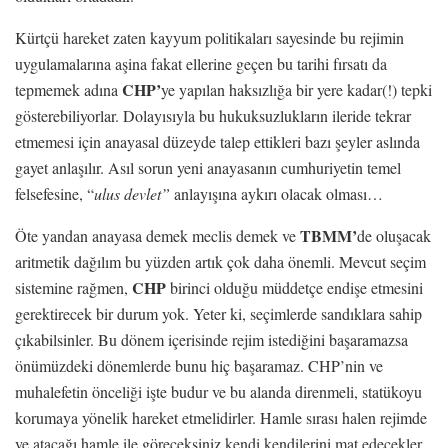
Kürtçü hareket zaten kayyum politikaları sayesinde bu rejimin
uygulamalarına aşina fakat ellerine geçen bu tarihi fırsatı da
CHP’
tepmemek adına
ye yapılan haksızlığa bir yere kadar(!) tepki
gösterebiliyorlar. Dolayısıyla bu hukuksuzlukların ileride tekrar
etmemesi için anayasal düzeyde talep ettikleri bazı şeyler aslında
gayet anlaşılır. Asıl sorun yeni anayasanın cumhuriyetin temel
felsefesine, “
ulus devlet”
anlayışına aykırı olacak olması…
TBMM’
Öte yandan anayasa demek meclis demek ve
de oluşacak
aritmetik dağılım bu yüzden artık çok daha önemli. Mevcut seçim
CHP
sistemine rağmen,
birinci olduğu müddetçe endişe etmesini
gerektirecek bir durum yok. Yeter ki, seçimlerde sandıklara sahip
çıkabilsinler. Bu dönem içerisinde rejim istediğini başaramazsa
önümüzdeki dönemlerde bunu hiç başaramaz. CHP’nin ve
muhalefetin önceliği işte budur ve bu alanda direnmeli, statükoyu
korumaya yönelik hareket etmelidirler. Hamle sırası halen rejimde
ve atacağı hamle ile göreceksiniz kendi kendilerini mat edecekler.