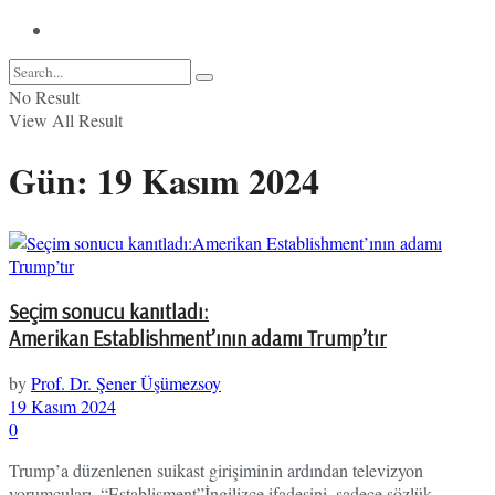
No Result
View All Result
Gün:
19 Kasım 2024
Seçim sonucu kanıtladı:
Amerikan Establishment’ının adamı Trump’tır
by
Prof. Dr. Şener Üşümezsoy
19 Kasım 2024
0
Trump’a düzenlenen suikast girişiminin ardından televizyon
yorumcuları, “Establisment”İngilizce ifadesini, sadece sözlük