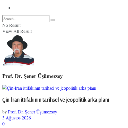
No Result
View All Result
Prof. Dr. Şener Üşümezsoy
Çin-İran ittifakının tarihsel ve jeopolitik arka planı
by
Prof. Dr. Şener Üşümezsoy
3 Ağustos 2026
0