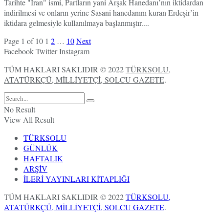
Tarihte "İran" ismi, Partların yani Arşak Hanedanı’nın iktidardan
indirilmesi ve onların yerine Sasani hanedanını kuran Erdeşir’in
iktidara gelmesiyle kullanılmaya başlanmıştır....
Page 1 of 10
1
2
…
10
Next
Facebook
Twitter
Instagram
TÜM HAKLARI SAKLIDIR © 2022
TÜRKSOLU,
ATATÜRKÇÜ, MİLLİYETÇİ, SOLCU GAZETE
.
No Result
View All Result
TÜRKSOLU
GÜNLÜK
HAFTALIK
ARŞİV
İLERİ YAYINLARI KİTAPLIĞI
TÜM HAKLARI SAKLIDIR © 2022
TÜRKSOLU,
ATATÜRKÇÜ, MİLLİYETÇİ, SOLCU GAZETE
.