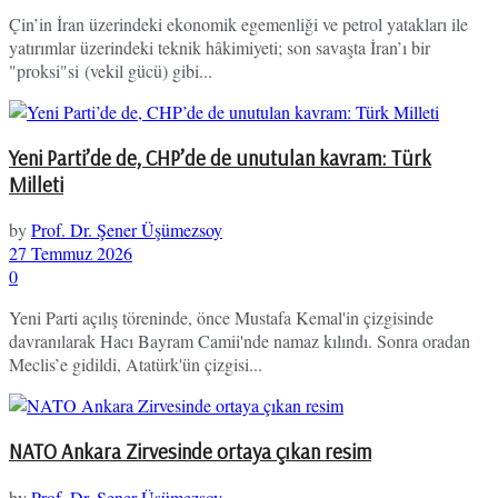
Çin’in İran üzerindeki ekonomik egemenliği ve petrol yatakları ile
yatırımlar üzerindeki teknik hâkimiyeti; son savaşta İran’ı bir
"proksi"si (vekil gücü) gibi...
Yeni Parti’de de, CHP’de de unutulan kavram: Türk
Milleti
by
Prof. Dr. Şener Üşümezsoy
27 Temmuz 2026
0
Yeni Parti açılış töreninde, önce Mustafa Kemal'in çizgisinde
davranılarak Hacı Bayram Camii'nde namaz kılındı. Sonra oradan
Meclis’e gidildi, Atatürk'ün çizgisi...
NATO Ankara Zirvesinde ortaya çıkan resim
by
Prof. Dr. Şener Üşümezsoy