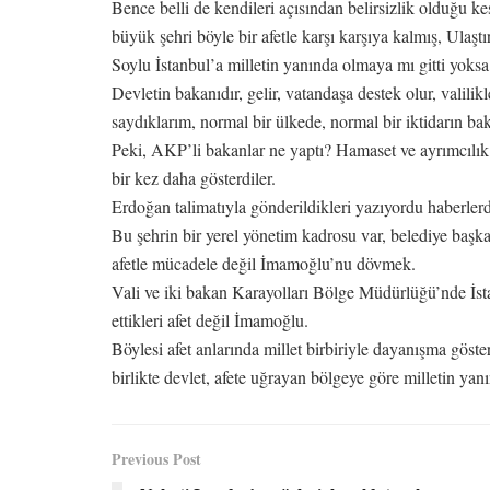
Bence belli de kendileri açısından belirsizlik olduğu 
büyük şehri böyle bir afetle karşı karşıya kalmış, Ulaş
Soylu İstanbul’a milletin yanında olmaya mı gitti yok
Devletin bakanıdır, gelir, vatandaşa destek olur, valilik
saydıklarım, normal bir ülkede, normal bir iktidarın baka
Peki, AKP’li bakanlar ne yaptı? Hamaset ve ayrımcılık! 
bir kez daha gösterdiler.
Erdoğan talimatıyla gönderildikleri yazıyordu haberlerde
Bu şehrin bir yerel yönetim kadrosu var, belediye başk
afetle mücadele değil İmamoğlu’nu dövmek.
Vali ve iki bakan Karayolları Bölge Müdürlüğü’nde İsta
ettikleri afet değil İmamoğlu.
Böylesi afet anlarında millet birbiriyle dayanışma göst
birlikte devlet, afete uğrayan bölgeye göre milletin yan
Previous Post