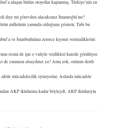
nbul’a ulaşan bütün otoyollar kapanmış, Türkiye’nin en
medi diye mi görevden alacaksınız İmamoğlu’nu?
evletin milletinin yanında olduğunu gösterir. Tabi bu
nbul’a ve İstanbullulara zerrece kıymet vermediklerini
ının resmi de işte o valiyle verdikleri karede görülüyor.
yi de yanınıza alsaydınız ya? Ama yok, onların derdi
 afetle mücadelecilik oynuyorlar. Aslında mücadele
 azından AKP iktidarına kadar böyleydi. AKP iktidarıyla