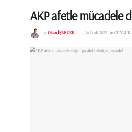
AKP afetle mücadele de
Okan İŞBECER
GÜNLÜK
by
26 Ocak 2022
in