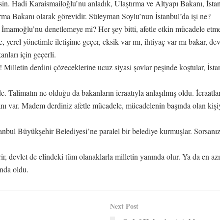
kesin. Hadi Karaismailoğlu’nu anladık, Ulaştırma ve Altyapı Bakanı, İsta
tırma Bakanı olarak görevidir. Süleyman Soylu’nun İstanbul’da işi ne?
sa İmamoğlu’nu denetlemeye mi? Her şey bitti, afetle etkin mücadele et
le, yerel yönetimle iletişime geçer, eksik var mı, ihtiyaç var mı bakar, d
nları için geçerli.
Milletin derdini çözeceklerine ucuz siyasi şovlar peşinde koştular, İsta
. Talimatın ne olduğu da bakanların icraatıyla anlaşılmış oldu. İcraatlar
anı var. Madem derdiniz afetle mücadele, mücadelenin başında olan kişi
nbul Büyükşehir Belediyesi’ne paralel bir belediye kurmuşlar. Sorsanız
erir, devlet de elindeki tüm olanaklarla milletin yanında olur. Ya da en
ında oldu.
Next Post