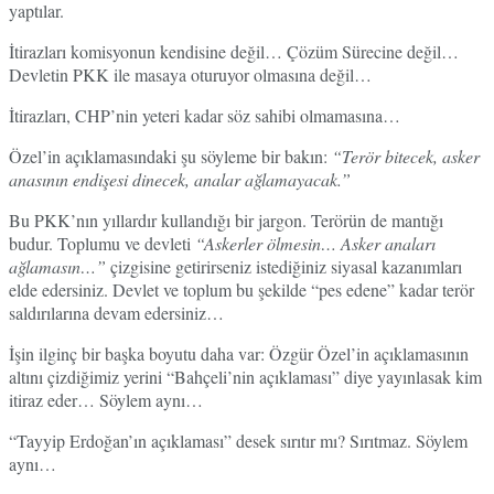
yaptılar.
İtirazları komisyonun kendisine değil… Çözüm Sürecine değil…
Devletin PKK ile masaya oturuyor olmasına değil…
İtirazları, CHP’nin yeteri kadar söz sahibi olmamasına…
Özel’in açıklamasındaki şu söyleme bir bakın:
“Terör bitecek, asker
anasının endişesi dinecek, analar ağlamayacak.”
Bu PKK’nın yıllardır kullandığı bir jargon. Terörün de mantığı
budur. Toplumu ve devleti
“Askerler ölmesin… Asker anaları
ağlamasın…”
çizgisine getirirseniz istediğiniz siyasal kazanımları
elde edersiniz. Devlet ve toplum bu şekilde “pes edene” kadar terör
saldırılarına devam edersiniz…
İşin ilginç bir başka boyutu daha var: Özgür Özel’in açıklamasının
altını çizdiğimiz yerini “Bahçeli’nin açıklaması” diye yayınlasak kim
itiraz eder… Söylem aynı…
“Tayyip Erdoğan’ın açıklaması” desek sırıtır mı? Sırıtmaz. Söylem
aynı…