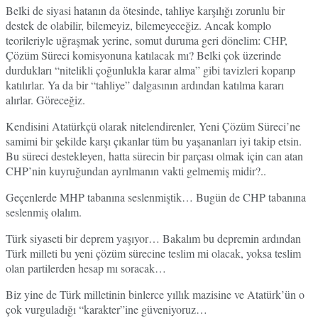
Belki de siyasi hatanın da ötesinde, tahliye karşılığı zorunlu bir
destek de olabilir, bilemeyiz, bilemeyeceğiz. Ancak komplo
teorileriyle uğraşmak yerine, somut duruma geri dönelim: CHP,
Çözüm Süreci komisyonuna katılacak mı? Belki çok üzerinde
durdukları “nitelikli çoğunlukla karar alma” gibi tavizleri koparıp
katılırlar. Ya da bir “tahliye” dalgasının ardından katılma kararı
alırlar. Göreceğiz.
Kendisini Atatürkçü olarak nitelendirenler, Yeni Çözüm Süreci’ne
samimi bir şekilde karşı çıkanlar tüm bu yaşananları iyi takip etsin.
Bu süreci destekleyen, hatta sürecin bir parçası olmak için can atan
CHP’nin kuyruğundan ayrılmanın vakti gelmemiş midir?..
Geçenlerde MHP tabanına seslenmiştik… Bugün de CHP tabanına
seslenmiş olalım.
Türk siyaseti bir deprem yaşıyor… Bakalım bu depremin ardından
Türk milleti bu yeni çözüm sürecine teslim mi olacak, yoksa teslim
olan partilerden hesap mı soracak…
Biz yine de Türk milletinin binlerce yıllık mazisine ve Atatürk’ün o
çok vurguladığı “karakter”ine güveniyoruz…