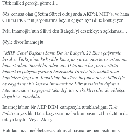
Türk milleti gerçeği görmeli…
Söz konusu olan Çözüm Süreci olduğunda AKP’si, MHP’si ve hatta
CHP’si PKK’nın jargonlarına boyun eğiyor, aynı dille konuşuyor.
Peki İmamoğlu’nun Silivri’den Bahçeli’yi destekleyen açıklaması…
Şöyle diyor İmamoğlu:
“MHP Genel Başkanı Sayın Devlet Bahçeli, 22 Ekim çağrısıyla
beraber Türkiye’nin kırk yıldır kanayan yarası olan terör ortamının
bitmesi adına önemli bir adım attı. O tarihten bu yana terörün
bitmesi ve çatışma çözümü hususunda Türkiye’nin önünü açan
hamlelere imza attı. Kendisinin bu süreç boyunca devlet bilinciyle,
oy kaygılarını bir kenara bırakarak ve Kürt meselesini dışlama
tutumlarından vazgeçerek takındığı tavır, eksikleri olsa da oldukça
değerli ve önemlidir.”
İmamoğlu’nun bir AKP-DEM kumpasıyla tutuklandığını
Türk
Solu
’nda yazdık. Hatta başyazarımız bu kumpasın net bir delilini de
ortaya koydu: Veysi Aktaş…
Hatırlarsınız, müebbet cezası almış olmasına rağmen geçtiğimiz