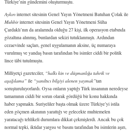
Türkiye’nin gündemini oluşturmuştu.
Aykırı
internet sitesinin Genel Yayın Yönetmeni Batuhan Çolak ile
Muhbir
internet sitesinin Genel Yayın Yönetmeni Süha
Çardaklı’nın da aralarında olduğu 27 kişi, ilk operasyon etabında
gözaltına alınmış, bunlardan sekizi tutuklanmıştı. Ardından
cezaevinde saçları, genel uygulamanın aksine, üç numaraya
vurulmuş ve yandaş basın tarafından bu isimler ciddi bir politik
lince tâbi tutulmuştu.
Milliyetçi gazeteciler,
“halkı kin ve düşmanlığa tahrik ve
aşağılama”
ile
“yanıltıcı bilgiyi alenen yaymak”
tan
soruşturuluyorlardı. Oysa onların yaptığı Türk insanının neredeyse
tamamının ciddi bir sorun olarak gördüğü bir konu hakkında
haber yapmaktı. Suriyeliler başta olmak üzere Türkiye’yi istila
eden göçmen akınının yarattığı ve gelecekte muhtemelen
yaratacağı tehlikeli durumlara dikkat çekmişlerdi. Ancak bu çok
normal tepki, iktidar yargısı ve basını tarafından bu isimlerin aşırı,