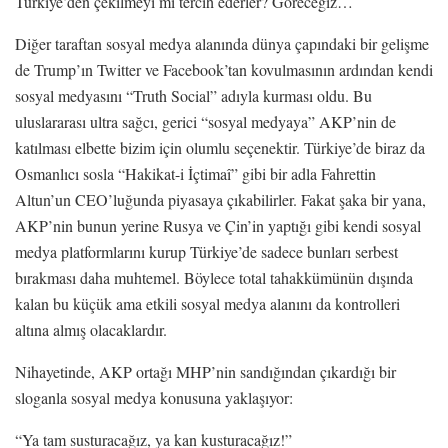
Türkiye’den çekilmeyi mi tercih ederler? Göreceğiz…
Diğer taraftan sosyal medya alanında dünya çapındaki bir gelişme
de Trump’ın Twitter ve Facebook’tan kovulmasının ardından kendi
sosyal medyasını “Truth Social” adıyla kurması oldu. Bu
uluslararası ultra sağcı, gerici “sosyal medyaya” AKP’nin de
katılması elbette bizim için olumlu seçenektir. Türkiye’de biraz da
Osmanlıcı sosla “Hakikat-i İçtimaî” gibi bir adla Fahrettin
Altun’un CEO’luğunda piyasaya çıkabilirler. Fakat şaka bir yana,
AKP’nin bunun yerine Rusya ve Çin’in yaptığı gibi kendi sosyal
medya platformlarını kurup Türkiye’de sadece bunları serbest
bırakması daha muhtemel. Böylece total tahakkümünün dışında
kalan bu küçük ama etkili sosyal medya alanını da kontrolleri
altına almış olacaklardır.
Nihayetinde, AKP ortağı MHP’nin sandığından çıkardığı bir
sloganla sosyal medya konusuna yaklaşıyor:
“Ya tam susturacağız, ya kan kusturacağız!”