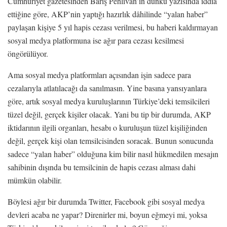
Cumhuriyet gazetesinden Barış Pehlivan’ın dünkü yazısında iddia
ettiğine göre, AKP’nin yaptığı hazırlık dâhilinde “yalan haber”
paylaşan kişiye 5 yıl hapis cezası verilmesi, bu haberi kaldırmayan
sosyal medya platformuna ise ağır para cezası kesilmesi
öngörülüyor.
Ama sosyal medya platformları açısından işin sadece para
cezalarıyla atlatılacağı da sanılmasın. Yine basına yansıyanlara
göre, artık sosyal medya kuruluşlarının Türkiye’deki temsilcileri
tüzel değil, gerçek kişiler olacak. Yani bu tip bir durumda, AKP
iktidarının ilgili organları, hesabı o kuruluşun tüzel kişiliğinden
değil, gerçek kişi olan temsilcisinden soracak. Bunun sonucunda
sadece “yalan haber” olduğuna kim bilir nasıl hükmedilen mesajın
sahibinin dışında bu temsilcinin de hapis cezası alması dahi
mümkün olabilir.
Böylesi ağır bir durumda Twitter, Facebook gibi sosyal medya
devleri acaba ne yapar? Direnirler mi, boyun eğmeyi mi, yoksa