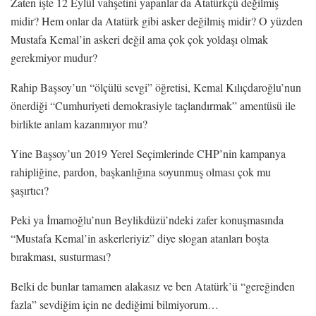
Zaten işte 12 Eylül vahşetini yapanlar da Atatürkçü değilmiş
midir? Hem onlar da Atatürk gibi asker değilmiş midir? O yüzden
Mustafa Kemal’in askeri değil ama çok çok yoldaşı olmak
gerekmiyor mudur?
Rahip Başsoy’un “ölçülü sevgi” öğretisi, Kemal Kılıçdaroğlu’nun
önerdiği “Cumhuriyeti demokrasiyle taçlandırmak” amentüsü ile
birlikte anlam kazanmıyor mu?
Yine Başsoy’un 2019 Yerel Seçimlerinde CHP’nin kampanya
rahipliğine, pardon, başkanlığına soyunmuş olması çok mu
şaşırtıcı?
Peki ya İmamoğlu’nun Beylikdüzü’ndeki zafer konuşmasında
“Mustafa Kemal’in askerleriyiz” diye slogan atanları boşta
bırakması, susturması?
Belki de bunlar tamamen alakasız ve ben Atatürk’ü “gereğinden
fazla” sevdiğim için ne dediğimi bilmiyorum…