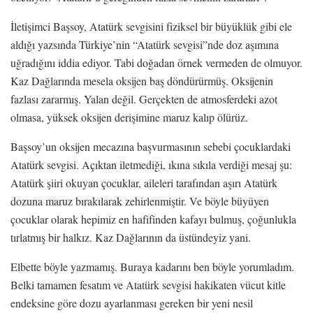
İletişimci Başsoy, Atatürk sevgisini fiziksel bir büyüklük gibi ele
aldığı yazsında Türkiye’nin “Atatürk sevgisi”nde doz aşımına
uğradığını iddia ediyor. Tabi doğadan örnek vermeden de olmuyor.
Kaz Dağlarında mesela oksijen baş döndürürmüş. Oksijenin
fazlası zararmış. Yalan değil. Gerçekten de atmosferdeki azot
olmasa, yüksek oksijen derişimine maruz kalıp ölürüz.
Başsoy’un oksijen mecazına başvurmasının sebebi çocuklardaki
Atatürk sevgisi. Açıktan iletmediği, ıkına sıkıla verdiği mesaj şu:
Atatürk şiiri okuyan çocuklar, aileleri tarafından aşırı Atatürk
dozuna maruz bırakılarak zehirlenmiştir. Ve böyle büyüyen
çocuklar olarak hepimiz en hafifinden kafayı bulmuş, çoğunlukla
tırlatmış bir halkız. Kaz Dağlarının da üstündeyiz yani.
Elbette böyle yazmamış. Buraya kadarını ben böyle yorumladım.
Belki tamamen fesatım ve Atatürk sevgisi hakikaten vücut kitle
endeksine göre dozu ayarlanması gereken bir yeni nesil