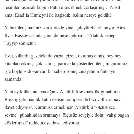
resimleri asarsak bugün Putin’e ses etmek zorlaşırmış… Nasıl
ama! Esad’la Humeyni ile başladık, bakın nereye geldik?
Yalnız iletişimcimiz son kertede yine açık yürekli olamıyor. Ateş
İlyas Başsoy aslında şunu demeye getiriyor: “Atatürk sebep,
Tayyip sonuçtur.”
Evet, yıllardır gazetelerde yazan çizen, okumuş etmiş, boy boy
kitapları çıkmış, çok satmış, parmakla gösterilen iletişim gurumuz,
işte böyle Erdoğanvari bir sebep-sonuç cinayetinin faili aynı
zamanda!
Yani ey kullar, anlayacağınız Atatürk’ü sevmek ilk günahımız.
Başsoy gibi mantık katili iletişim rahipleri de bizi vaftiz olmaya
davet ediyorlar. Kurtuluşa ermek için Atatürk’ü “ölçüsüzce
sevme” günahından arınmaya, ölçüsüz sevgiyle dolu “vahşi pagan
köklerimizi” reddetmeye davet ediyorlar.