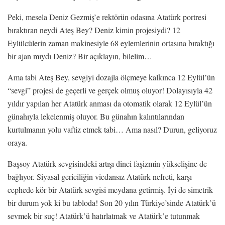
Peki, mesela Deniz Gezmiş’e rektörün odasına Atatürk portresi
bıraktıran neydi Ateş Bey? Deniz kimin projesiydi? 12
Eylülcülerin zaman makinesiyle 68 eylemlerinin ortasına bıraktığı
bir ajan mıydı Deniz? Bir açıklayın, bilelim…
Ama tabi Ateş Bey, sevgiyi dozajla ölçmeye kalkınca 12 Eylül’ün
“sevgi” projesi de geçerli ve gerçek olmuş oluyor! Dolayısıyla 42
yıldır yapılan her Atatürk anması da otomatik olarak 12 Eylül’ün
günahıyla lekelenmiş oluyor. Bu günahın kalıntılarından
kurtulmanın yolu vaftiz etmek tabi… Ama nasıl? Durun, geliyoruz
oraya.
Başsoy Atatürk sevgisindeki artışı dinci faşizmin yükselişine de
bağlıyor. Siyasal gericiliğin vicdansız Atatürk nefreti, karşı
cephede kör bir Atatürk sevgisi meydana getirmiş. İyi de simetrik
bir durum yok ki bu tabloda! Son 20 yılın Türkiye’sinde Atatürk’ü
sevmek bir suç! Atatürk’ü hatırlatmak ve Atatürk’e tutunmak