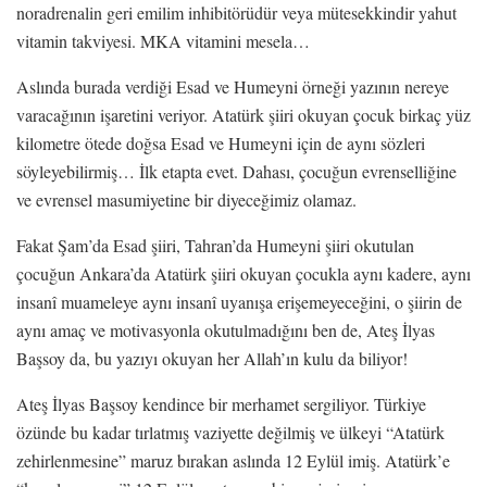
noradrenalin geri emilim inhibitörüdür veya mütesekkindir yahut
vitamin takviyesi. MKA vitamini mesela…
Aslında burada verdiği Esad ve Humeyni örneği yazının nereye
varacağının işaretini veriyor. Atatürk şiiri okuyan çocuk birkaç yüz
kilometre ötede doğsa Esad ve Humeyni için de aynı sözleri
söyleyebilirmiş… İlk etapta evet. Dahası, çocuğun evrenselliğine
ve evrensel masumiyetine bir diyeceğimiz olamaz.
Fakat Şam’da Esad şiiri, Tahran’da Humeyni şiiri okutulan
çocuğun Ankara’da Atatürk şiiri okuyan çocukla aynı kadere, aynı
insanî muameleye aynı insanî uyanışa erişemeyeceğini, o şiirin de
aynı amaç ve motivasyonla okutulmadığını ben de, Ateş İlyas
Başsoy da, bu yazıyı okuyan her Allah’ın kulu da biliyor!
Ateş İlyas Başsoy kendince bir merhamet sergiliyor. Türkiye
özünde bu kadar tırlatmış vaziyette değilmiş ve ülkeyi “Atatürk
zehirlenmesine” maruz bırakan aslında 12 Eylül imiş. Atatürk’e