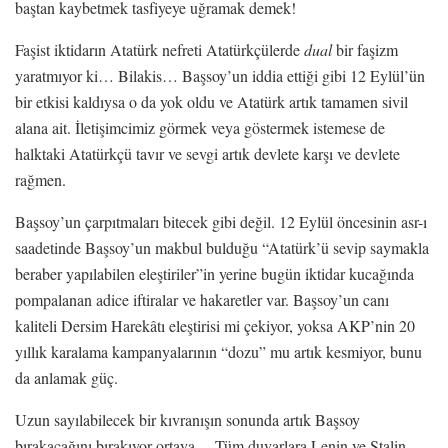
baştan kaybetmek tasfiyeye uğramak demek!
Faşist iktidarın Atatürk nefreti Atatürkçülerde
dual
bir faşizm
yaratmıyor ki… Bilakis… Başsoy’un iddia ettiği gibi 12 Eylül’ün
bir etkisi kaldıysa o da yok oldu ve Atatürk artık tamamen sivil
alana ait. İletişimcimiz görmek veya göstermek istemese de
halktaki Atatürkçü tavır ve sevgi artık devlete karşı ve devlete
rağmen.
Başsoy’un çarpıtmaları bitecek gibi değil. 12 Eylül öncesinin asr-ı
saadetinde Başsoy’un makbul bulduğu “Atatürk’ü sevip saymakla
beraber yapılabilen eleştiriler”in yerine bugün iktidar kucağında
pompalanan adice iftiralar ve hakaretler var. Başsoy’un canı
kaliteli Dersim Harekâtı eleştirisi mi çekiyor, yoksa AKP’nin 20
yıllık karalama kampanyalarının “dozu” mu artık kesmiyor, bunu
da anlamak güç.
Uzun sayılabilecek bir kıvranışın sonunda artık Başsoy
bırakacağını bırakıyor ortaya… Tüm duvarlara Lenin ve Stalin