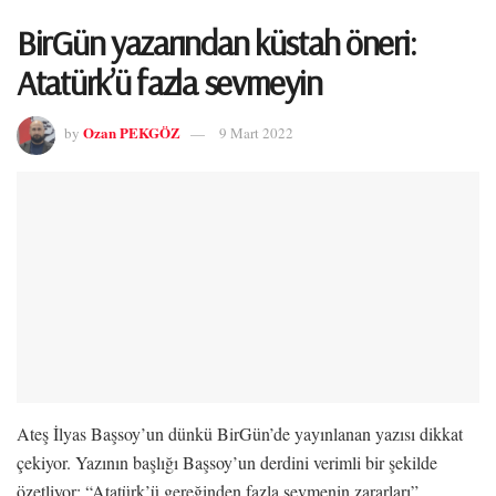
BirGün yazarından küstah öneri:
Atatürk’ü fazla sevmeyin
Ozan PEKGÖZ
by
9 Mart 2022
Ateş İlyas Başsoy’un dünkü BirGün’de yayınlanan yazısı dikkat
çekiyor. Yazının başlığı Başsoy’un derdini verimli bir şekilde
özetliyor: “Atatürk’ü gereğinden fazla sevmenin zararları”.