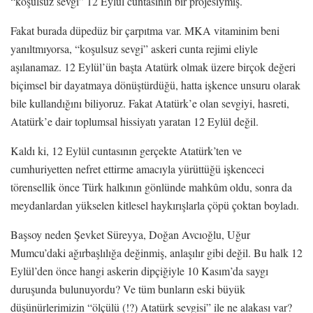
“koşulsuz sevgi” 12 Eylül cuntasının bir projesiymiş.
Fakat burada düpedüz bir çarpıtma var. MKA vitaminim beni
yanıltmıyorsa, “koşulsuz sevgi” askeri cunta rejimi eliyle
aşılanamaz. 12 Eylül’ün başta Atatürk olmak üzere birçok değeri
biçimsel bir dayatmaya dönüştürdüğü, hatta işkence unsuru olarak
bile kullandığını biliyoruz. Fakat Atatürk’e olan sevgiyi, hasreti,
Atatürk’e dair toplumsal hissiyatı yaratan 12 Eylül değil.
Kaldı ki, 12 Eylül cuntasının gerçekte Atatürk’ten ve
cumhuriyetten nefret ettirme amacıyla yürüttüğü işkenceci
törensellik önce Türk halkının gönlünde mahkûm oldu, sonra da
meydanlardan yükselen kitlesel haykırışlarla çöpü çoktan boyladı.
Başsoy neden Şevket Süreyya, Doğan Avcıoğlu, Uğur
Mumcu’daki ağırbaşlılığa değinmiş, anlaşılır gibi değil. Bu halk 12
Eylül’den önce hangi askerin dipçiğiyle 10 Kasım’da saygı
duruşunda bulunuyordu? Ve tüm bunların eski büyük
düşünürlerimizin “ölçülü (!?) Atatürk sevgisi” ile ne alakası var?