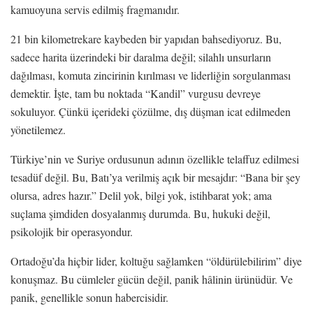
kamuoyuna servis edilmiş fragmanıdır.
21 bin kilometrekare kaybeden bir yapıdan bahsediyoruz. Bu,
sadece harita üzerindeki bir daralma değil; silahlı unsurların
dağılması, komuta zincirinin kırılması ve liderliğin sorgulanması
demektir. İşte, tam bu noktada “Kandil” vurgusu devreye
sokuluyor. Çünkü içerideki çözülme, dış düşman icat edilmeden
yönetilemez.
Türkiye’nin ve Suriye ordusunun adının özellikle telaffuz edilmesi
tesadüf değil. Bu, Batı’ya verilmiş açık bir mesajdır: “Bana bir şey
olursa, adres hazır.” Delil yok, bilgi yok, istihbarat yok; ama
suçlama şimdiden dosyalanmış durumda. Bu, hukuki değil,
psikolojik bir operasyondur.
Ortadoğu’da hiçbir lider, koltuğu sağlamken “öldürülebilirim” diye
konuşmaz. Bu cümleler gücün değil, panik hâlinin ürünüdür. Ve
panik, genellikle sonun habercisidir.