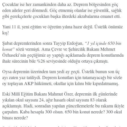
Çocuklar ise her zamankinden daha az. Deprem bölgesinden göç
eden aileler geri dönmedi. Göç etmemiş olanlar ise güvenlik, sağlık
gibi gerekçelerle çocukları başka illerdeki akrabalarına emanet etti.
Yani 11 il, yeni eğitim ve öğretim yılına hazır değil. Üstelik önümüz
kış!
Şubat depremlerinden sonra Tayyip Erdoğan,
“1 yıl içinde 650 bin
konut”
sözü vermişti. Ama Çevre ve Şehircilik Bakanı Mehmet
Özhaseki’nin geçtiğimiz ay yaptığı açıklamada deprem konutlarında
ihale sürecinin bile %26 seviyesinde olduğu ortaya çıkmıştı.
Oysa depremin üzerinden tam yedi ay geçti. Üstelik bunun son üç
ayı zaten yaz tatiliydi. Deprem konutları için tutamayacağı bir sözle
oy toplayan AKP hükümeti, okullar için kılını bile kıpırdatmamış.
Eski Millî Eğitim Bakanı Mahmut Özer, depremin ilk günlerinde
yıkılan okul sayısını 24, ağır hasarlı okul sayısını 83 olarak
açıklamıştı. Hadi, sonradan yapılan güncellemelerle bu rakamı ikiyle
çarpalım. Kaba hesapla 300 olsun. 650 bin konut nerede? 300 okul
binası nerede?