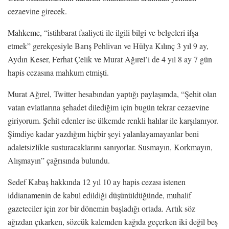
cezaevine girecek.
Mahkeme, “istihbarat faaliyeti ile ilgili bilgi ve belgeleri ifşa
etmek” gerekçesiyle Barış Pehlivan ve Hülya Kılınç 3 yıl 9 ay,
Aydın Keser, Ferhat Çelik ve Murat Ağırel’i de 4 yıl 8 ay 7 gün
hapis cezasına mahkum etmişti.
Murat Ağırel, Twitter hesabından yaptığı paylaşımda, “Şehit olan
vatan evlatlarına şehadet dilediğim için bugün tekrar cezaevine
giriyorum. Şehit edenler ise ülkemde renkli halılar ile karşılanıyor.
Şimdiye kadar yazdığım hiçbir şeyi yalanlayamayanlar beni
adaletsizlikle susturacaklarını sanıyorlar. Susmayın, Korkmayın,
Alışmayın” çağrısında bulundu.
Sedef Kabaş hakkında 12 yıl 10 ay hapis cezası istenen
iddianamenin de kabul edildiği düşünüldüğünde, muhalif
gazeteciler için zor bir dönemin başladığı ortada. Artık söz
ağızdan çıkarken, sözcük kalemden kağıda geçerken iki değil beş