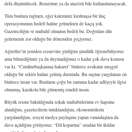
defa düşünülecek. Benzetme ya da atasözü bile kullanılamayacak.
Tüm bunlara rağmen, eğer kaleminiz kırılmışsa bir linç
operasyonunun hedefi haline gelmekten de kaçış yok.
Gazeteciliğin ve muhalif olmanın bedeli bu. Doğruları dile
getirmenin zor olduğu bir dönemden geçiyoruz.
Ağıreller’in yeniden cezaevine girdiğini şimdilik öğrenebiliyoruz
ama bilmediğimiz ya da duymadığımız o kadar çok dava konusu
var ki. “Cumhurbaşkanına hakaret” binlerce avukatın meşgul
olduğu bir sektör haline gelmiş durumda. Bu suçtan yargılanan on
binlerce insan var. Bunların çoğu bu zamana kadar adliyeyle ilgisi
olmamış, karakola bile gitmemiş emekli insan.
Büyük resme bakıldığında sokak muhabirlerinin ev hapsine
alındığını, gazetecilerin tutuklandığını, ekonomistlerin
yargılandığını, sosyal medya paylaşımı yapan vatandaşlara da
dava açıldığını görüyoruz. “Dil koparma” sıradan bir iktidar