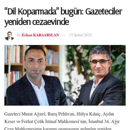
“Dil Koparmada” bugün: Gazeteciler
yeniden cezaevinde
Erkan KARAARSLAN
by
15 Şubat 2022
Gazeteci Murat Ağırel, Barış Pehlivan, Hülya Kılınç, Aydın
Keser ve Ferhat Çelik İstinaf Mahkemesi’nin, İstanbul 34. Ağır
Ceza Mahkemesinin kararını onamasının ardından yeniden