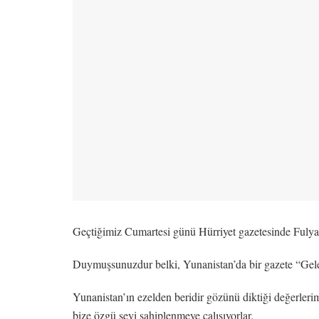
Geçtiğimiz Cumartesi günü Hürriyet gazetesinde Fulya 
Duymuşsunuzdur belki, Yunanistan’da bir gazete “Gelen
Yunanistan’ın ezelden beridir gözünü diktiği değerleri
bize özgü şeyi sahiplenmeye çalışıyorlar.