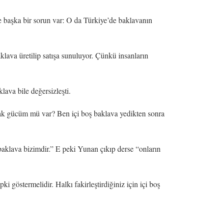
de başka bir sorun var: O da Türkiye’de baklavanın
ava üretilip satışa sunuluyor. Çünkü insanların
ava bile değersizleşti.
cak gücüm mü var? Ben içi boş baklava yedikten sonra
 baklava bizimdir.” E peki Yunan çıkıp derse “onların
i göstermelidir. Halkı fakirleştirdiğiniz için içi boş