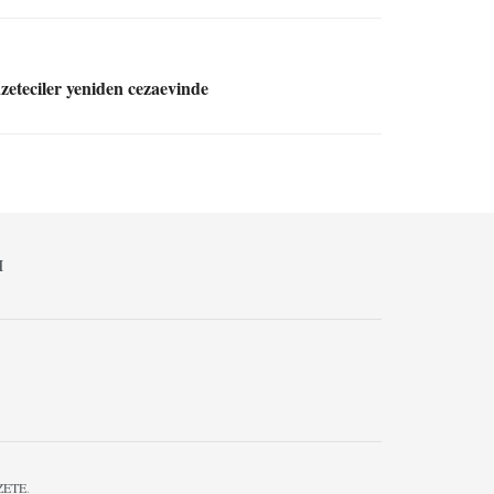
teciler yeniden cezaevinde
M
ZETE
.