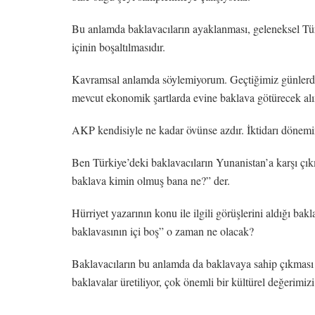
Bu anlamda baklavacıların ayaklanması, geleneksel Türk 
içinin boşaltılmasıdır.
Kavramsal anlamda söylemiyorum. Geçtiğimiz günlerde b
mevcut ekonomik şartlarda evine baklava götürecek a
AKP kendisiyle ne kadar övünse azdır. İktidarı dönemin
Ben Türkiye’deki baklavacıların Yunanistan’a karşı çı
baklava kimin olmuş bana ne?” der.
Hürriyet yazarının konu ile ilgili görüşlerini aldığı b
baklavasının içi boş” o zaman ne olacak?
Baklavacıların bu anlamda da baklavaya sahip çıkması ger
baklavalar üretiliyor, çok önemli bir kültürel değerimi