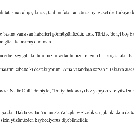
tatlısına sahip çıkması, tarihini falan anlatması iyi güzel de Türkiye’
asına yansıyan haberleri görmüşsünüzdür, artık Türkiye’de içi boş bakl
lım gücü kalmamış durumda.
de her şey gibi kültürümüzün ve tarihimizin önemli bir parçası olan bakl
kmalarını elbette ki destekliyorum. Ama vatandaşa sorsan “Baklava ala
aklavacı Nadir Güllü demiş ki, “En iyi baklavayı biz yapıyoruz, o yüzden
ekir. Baklavacılar Yunanistan’a tepki gösterdikleri gibi iktidara da tepk
zi sizin yüzünüzden kaybediyoruz diyebilmelidir.