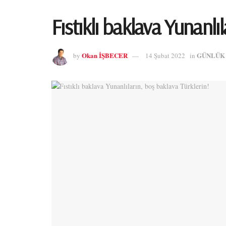
Fıstıklı baklava Yunanlı
Okan İŞBECER
GÜNLÜK
by
14 Şubat 2022
in