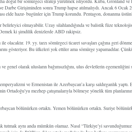
doğal bir sömürgeci strateji yürütmek istiyordu. Küba, Grönland ve ha
Darbe Girişiminden sonra Trump hapse atılmalıydı. Ancak 6 Ocak 2020 f
sı elde hazır- bugünler için Trump korundu. Pentagon, donanma üstünl
lirleyici olmayabilir. Uzay silahlandığında ve balistik füze teknolojis
 Demek ki şimdilik denizlerde ABD rakipsiz.
e olacaktır. 19. yy. tarzı sömürgeci ticaret savaşları çağına geri dön
ını gösteriyor. Bu ülkeleri yok ettiler ama sömürge yapamadılar. Çünkü
ve genel olarak ulusların bağımsızlığını, ulus devletlerin egemenliğin
emperyalizmi ve Ermenistan ile Azerbaycan’a karşı saldırganlık yaptı. E
zmin Ortadoğu’yu mezhep çatışmalarıyla bölmeye yönelik tüm planlarının
erbaycan bölünürken ortaktı. Yemen bölünürken ortaktı. Suriye bölünür
nak tutmak aynı anda mümkün olamaz. Nasıl “Türkiye’yi savunduğumuz 