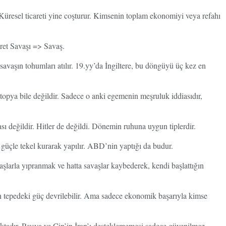
 Küresel ticareti yine coşturur. Kimsenin toplam ekonomiyi veya refahı
ret Savaşı => Savaş.
 savaşın tohumları atılır. 19.yy’da İngiltere, bu döngüyü üç kez en
topya bile değildir. Sadece o anki egemenin meşruluk iddiasıdır,
sı değildir. Hitler de değildi. Dönemin ruhuna uygun tiplerdir.
ri güçle tekel kurarak yapılır. ABD’nin yaptığı da budur.
vaşlarla yıpranmak ve hatta savaşlar kaybederek, kendi başlattığın
 en tepedeki güç devrilebilir. Ama sadece ekonomik başarıyla kimse
tadır. Rusya ve Çin’in İran’ı desteklememesi sadece güvenilmez