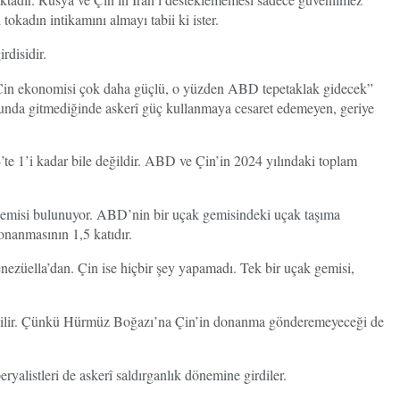
kadın intikamını almayı tabii ki ister.
disidir.
in ekonomisi çok daha güçlü, o yüzden ABD tepetaklak gidecek”
olunda gitmediğinde askerî güç kullanmaya cesaret edemeyen, geriye
 1’i kadar bile değildir. ABD ve Çin’in 2024 yılındaki toplam
gemisi bulunuyor. ABD’nin bir uçak gemisindeki uçak taşıma
onanmasının 1,5 katıdır.
ezüella’dan. Çin ise hiçbir şey yapamadı. Tek bir uçak gemisi,
aşılabilir. Çünkü Hürmüz Boğazı’na Çin’in donanma gönderemeyeceği de
istleri de askerî saldırganlık dönemine girdiler.