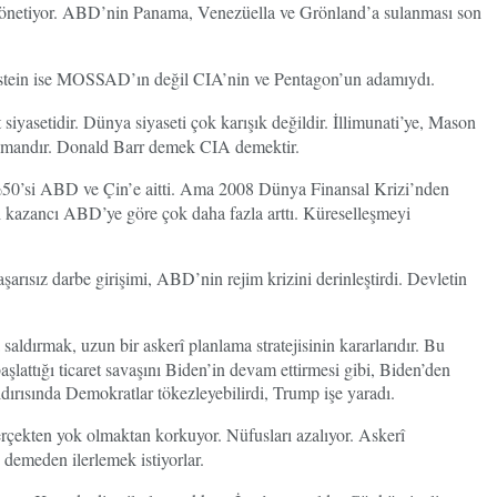
i yönetiyor. ABD’nin Panama, Venezüella ve Grönland’a sulanması son
. Epstein ise MOSSAD’ın değil CIA’nin ve Pentagon’un adamıydı.
yasetidir. Dünya siyaseti çok karışık değildir. İllimunati’ye, Mason
elemandır. Donald Barr demek CIA demektir.
50’si ABD ve Çin’e aitti. Ama 2008 Dünya Finansal Krizi’nden
i kazancı ABD’ye göre çok daha fazla arttı. Küreselleşmeyi
ısız darbe girişimi, ABD’nin rejim krizini derinleştirdi. Devletin
dırmak, uzun bir askerî planlama stratejisinin kararlarıdır. Bu
şlattığı ticaret savaşını Biden’in devam ettirmesi gibi, Biden’den
ırısında Demokratlar tökezleyebilirdi, Trump işe yaradı.
gerçekten yok olmaktan korkuyor. Nüfusları azalıyor. Askerî
 demeden ilerlemek istiyorlar.