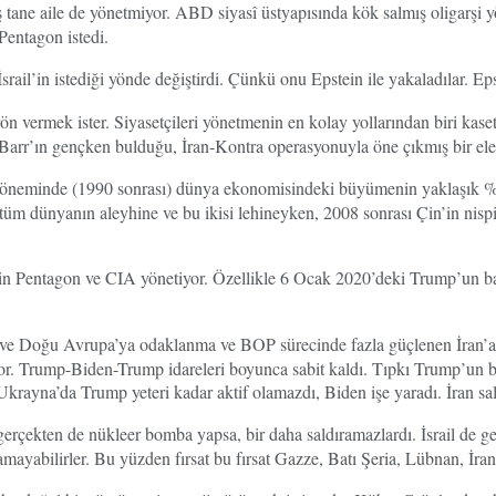
 tane aile de yönetmiyor. ABD siyasî üstyapısında kök salmış oligarş
 Pentagon istedi.
 İsrail’in istediği yönde değiştirdi. Çünkü onu Epstein ile yakaladılar
mek ister. Siyasetçileri yönetmenin en kolay yollarından biri kaset si
d Barr’ın gençken bulduğu, İran-Kontra operasyonuyla öne çıkmış bir 
öneminde (1990 sonrası) dünya ekonomisindeki büyümenin yaklaşık %
üm dünyanın aleyhine ve bu ikisi lehineyken, 2008 sonrası Çin’in nisp
n Pentagon ve CIA yönetiyor. Özellikle 6 Ocak 2020’deki Trump’un başar
 ve Doğu Avrupa’ya odaklanma ve BOP sürecinde fazla güçlenen İran’a sal
iyor. Trump-Biden-Trump idareleri boyunca sabit kaldı. Tıpkı Trump’un ba
rayna’da Trump yeteri kadar aktif olamazdı, Biden işe yaradı. İran sald
n gerçekten de nükleer bomba yapsa, bir daha saldıramazlardı. İsrail de 
ayabilirler. Bu yüzden fırsat bu fırsat Gazze, Batı Şeria, Lübnan, İran