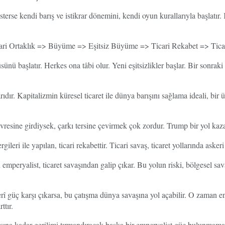
erse kendi barış ve istikrar dönemini, kendi oyun kurallarıyla başlatır.
cari Ortaklık => Büyüme => Eşitsiz Büyüme => Ticari Rekabet => Tica
nü başlatır. Herkes ona tâbi olur. Yeni eşitsizlikler başlar. Bir sonraki
r. Kapitalizmin küresel ticaret ile dünya barışını sağlama ideali, bir ü
vresine girdiysek, çarkı tersine çevirmek çok zordur. Trump bir yol kaza
leri ile yapılan, ticari rekabettir. Ticari savaş, ticaret yollarında aske
 emperyalist, ticaret savaşından galip çıkar. Bu yolun riski, bölgesel sa
erî güç karşı çıkarsa, bu çatışma dünya savaşına yol açabilir. O zaman
ttır.
ına kadar gerilimi tırmandıracak başka bir emperyalist güç bulunmamak