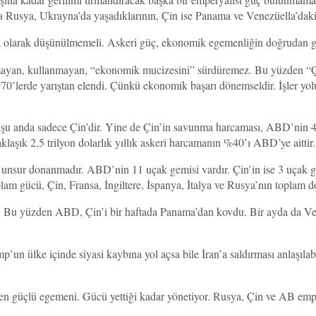
 Rusya, Ukrayna’da yaşadıklarının, Çin ise Panama ve Venezüella’daki to
olarak düşünülmemeli. Askeri güç, ekonomik egemenliğin doğrudan gir
mayan, kullanmayan, “ekonomik mucizesini” sürdüremez. Bu yüzden “Ç
1970’lerde yarıştan elendi. Çünkü ekonomik başarı dönemseldir. İşler y
 anda sadece Çin’dir. Yine de Çin’in savunma harcaması, ABD’nin 4’te
laşık 2,5 trilyon dolarlık yıllık askeri harcamanın %40’ı ABD’ye aittir.
 unsur donanmadır. ABD’nin 11 uçak gemisi vardır. Çin’in ise 3 uçak 
lam gücü, Çin, Fransa, İngiltere, İspanya, İtalya ve Rusya’nın toplam d
ir. Bu yüzden ABD, Çin’i bir haftada Panama’dan kovdu. Bir ayda da Ven
ump’un ülke içinde siyasi kaybına yol açsa bile İran’a saldırması anl
üçlü egemeni. Gücü yettiği kadar yönetiyor. Rusya, Çin ve AB emperyal