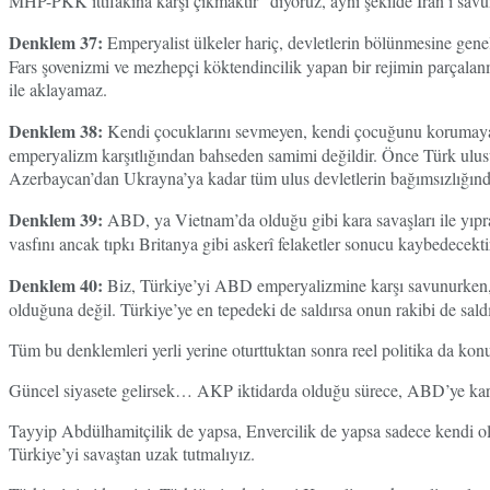
MHP-PKK ittifakına karşı çıkmaktır” diyoruz, aynı şekilde İran’ı savun
Denklem 37:
Emperyalist ülkeler hariç, devletlerin bölünmesine genel
Fars şovenizmi ve mezhepçi köktendincilik yapan bir rejimin parçalanm
ile aklayamaz.
Denklem 38:
Kendi çocuklarını sevmeyen, kendi çocuğunu korumayan
emperyalizm karşıtlığından bahseden samimi değildir. Önce Türk ulusu
Azerbaycan’dan Ukrayna’ya kadar tüm ulus devletlerin bağımsızlığın
Denklem 39:
ABD, ya Vietnam’da olduğu gibi kara savaşları ile yıpra
vasfını ancak tıpkı Britanya gibi askerî felaketler sonucu kaybedecekti
Denklem 40:
Biz, Türkiye’yi ABD emperyalizmine karşı savunurken, 
olduğuna değil. Türkiye’ye en tepedeki de saldırsa onun rakibi de sald
Tüm bu denklemleri yerli yerine oturttuktan sonra reel politika da kon
Güncel siyasete gelirsek… AKP iktidarda olduğu sürece, ABD’ye karşı 
Tayyip Abdülhamitçilik de yapsa, Envercilik de yapsa sadece kendi oli
Türkiye’yi savaştan uzak tutmalıyız.