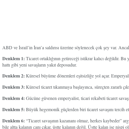
ABD ve İsrail’in İran’a saldırısı üzerine söylenecek çok şey var. Anc
Denklem 1:
Ticaret ortaklığının getireceği istikrar kalıcı değildir. Bu 
hattı gibi yeni savaşların yakıt deposudur.
Denklem 2:
Küresel büyüme dönemleri eşitsizliğe yol açar. Emperyalistl
Denklem 3:
Küresel ticaret tıkanmaya başlayınca, süreçten zararlı çıktığ
Denklem 4:
Gücüne güvenen emperyalist, ticari rekabeti ticaret savaşı
Denklem 5:
Büyük hegemonik güçlerden biri ticaret savaşını tercih etti
Denklem 6:
“Ticaret savaşının kazananı olmaz, herkes kaybeder” argüm
bile altta kalanın canı çıkar, üstte kalanın değil. Üstte kalan ise nispi 