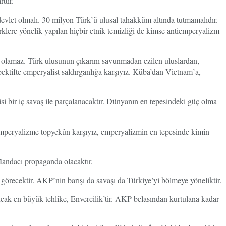
ttır.
devlet olmalı. 30 milyon Türk’ü ulusal tahakküm altında tutmamalıdır.
klere yönelik yapılan hiçbir etnik temizliği de kimse antiemperyalizm
lamaz. Türk ulusunun çıkarını savunmadan ezilen uluslardan,
ektifte emperyalist saldırganlığa karşıyız. Küba’dan Vietnam’a,
i bir iç savaş ile parçalanacaktır. Dünyanın en tepesindeki güç olma
mperyalizme topyekûn karşıyız, emperyalizmin en tepesinde kimin
 Mandacı propaganda olacaktır.
örecektir. AKP’nin barışı da savaşı da Türkiye’yi bölmeye yöneliktir.
ncak en büyük tehlike, Envercilik’tir. AKP belasından kurtulana kadar