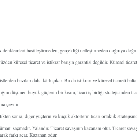
ak denklemleri basitleştirmeden, gerçekliği netleştirmeden doğruya doğru
yüzden küresel ticaret ve istikrar barışın garantisi değildir. Küresel ticar
erden bazıları daha kârlı çıkar. Bu da istikrarı ve küresel ticareti baltal
ını düşünen büyük güçlerin bir kısmı, ticari iş birliği stratejisinden tica
na çevirir.
kten sonra, diğer güçlerin ve küçük aktörlerin ticari ortaklık stratejisind
anı saçmadır. Yalandır. Ticaret savaşının kazananı olur. Ticaret savaş
olarak farkı açar. Kazanan odur.