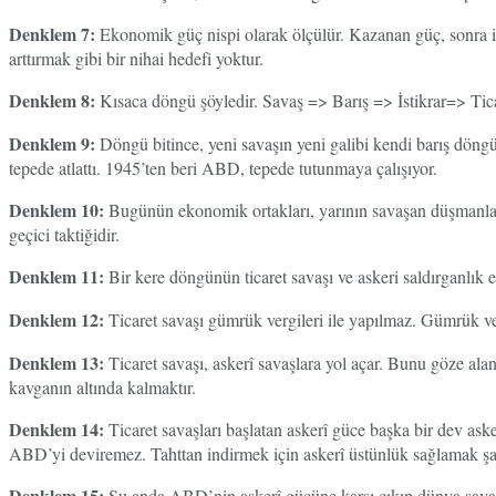
Denklem 7:
Ekonomik güç nispi olarak ölçülür. Kazanan güç, sonra ist
arttırmak gibi bir nihai hedefi yoktur.
Denklem 8:
Kısaca döngü şöyledir. Savaş => Barış => İstikrar=> Ti
Denklem 9:
Döngü bitince, yeni savaşın yeni galibi kendi barış döngüsü
tepede atlattı. 1945’ten beri ABD, tepede tutunmaya çalışıyor.
Denklem 10:
Bugünün ekonomik ortakları, yarının savaşan düşmanlarıdı
geçici taktiğidir.
Denklem 11:
Bir kere döngünün ticaret savaşı ve askeri saldırganlık e
Denklem 12:
Ticaret savaşı gümrük vergileri ile yapılmaz. Gümrük vergi
Denklem 13:
Ticaret savaşı, askerî savaşlara yol açar. Bunu göze alan
kavganın altında kalmaktır.
Denklem 14:
Ticaret savaşları başlatan askerî güce başka bir dev ask
ABD’yi deviremez. Tahttan indirmek için askerî üstünlük sağlamak şar
Denklem 15:
Şu anda ABD’nin askerî gücüne karşı çıkıp dünya savaş