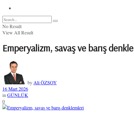
No Result
View All Result
Emperyalizm, savaş ve barış denkle
by
Ali ÖZSOY
16 Mart 2026
in
GÜNLÜK
0