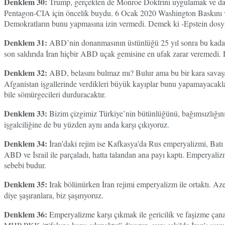
Denklem 30:
Trump, gerçekten de Monroe Doktrini uygulamak ve daha 
Pentagon-CIA için öncelik buydu. 6 Ocak 2020 Washington Baskını ve 
Demokratların bunu yapmasına izin vermedi. Demek ki -Epstein dosya
Denklem 31:
ABD’nin donanmasının üstünlüğü 25 yıl sonra bu kadar be
son saldırıda İran hiçbir ABD uçak gemisine en ufak zarar veremedi.
Denklem 32:
ABD, belasını bulmaz mı? Bulur ama bu bir kara savaşı il
Afganistan işgallerinde verdikleri büyük kayıplar bunu yapamayacaklar
bile sömürgecileri durduracaktır.
Denklem 33:
Bizim çizgimiz Türkiye’nin bütünlüğünü, bağımsızlığını 
işgalciliğine de bu yüzden aynı anda karşı çıkıyoruz.
Denklem 34:
İran’daki rejim ise Kafkasya’da Rus emperyalizmi, Batı 
ABD ve İsrail ile parçaladı, hatta talandan ana payı kaptı. Emperyali
sebebi budur.
Denklem 35:
Irak bölünürken İran rejimi emperyalizm ile ortaktı. Az
diye şaşıranlara, biz şaşırıyoruz.
Denklem 36:
Emperyalizme karşı çıkmak ile gericilik ve faşizme ça