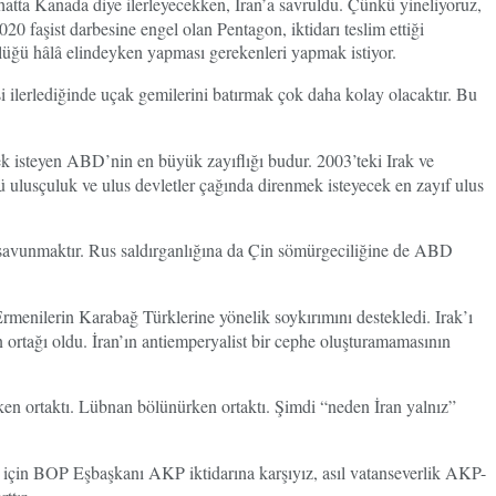
tta Kanada diye ilerleyecekken, İran’a savruldu. Çünkü yineliyoruz,
aşist darbesine engel olan Pentagon, iktidarı teslim ettiği
üğü hâlâ elindeyken yapması gerekenleri yapmak istiyor.
i ilerlediğinde uçak gemilerini batırmak çok daha kolay olacaktır. Bu
mek isteyen ABD’nin en büyük zayıflığı budur. 2003’teki Irak ve
 ulusçuluk ve ulus devletler çağında direnmek isteyecek en zayıf ulus
i savunmaktır. Rus saldırganlığına da Çin sömürgeciliğine de ABD
rmenilerin Karabağ Türklerine yönelik soykırımını destekledi. Irak’ı
 ortağı oldu. İran’ın antiemperyalist bir cephe oluşturamamasının
ken ortaktı. Lübnan bölünürken ortaktı. Şimdi “neden İran yalnız”
için BOP Eşbaşkanı AKP iktidarına karşıyız, asıl vatanseverlik AKP-