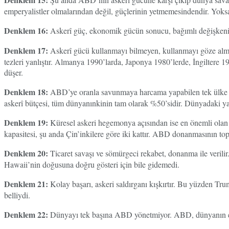
emperyalistler olmalarından değil, güçlerinin yetmemesindendir. Yoksa
Denklem 16:
Askerî güç, ekonomik gücün sonucu, bağımlı değişkeni 
Denklem 17:
Askerî gücü kullanmayı bilmeyen, kullanmayı göze al
tezleri yanlıştır. Almanya 1990’larda, Japonya 1980’lerde, İngiltere 
düşer.
Denklem 18:
ABD’ye oranla savunmaya harcama yapabilen tek ülke şu
askerî bütçesi, tüm dünyanınkinin tam olarak %50’sidir. Dünyadaki yak
Denklem 19:
Küresel askeri hegemonya açısından ise en önemli olan
kapasitesi, şu anda Çin’inkilere göre iki kattır. ABD donanmasının top
Denklem 20:
Ticaret savaşı ve sömürgeci rekabet, donanma ile veril
Hawaii’nin doğusuna doğru gösteri için bile gidemedi.
Denklem 21:
Kolay başarı, askeri saldırganı kışkırtır. Bu yüzden Tr
belliydi.
Denklem 22:
Dünyayı tek başına ABD yönetmiyor. ABD, dünyanın en g