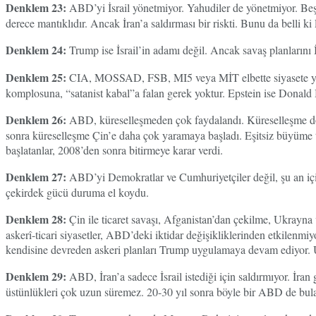
Denklem 23:
ABD’yi İsrail yönetmiyor. Yahudiler de yönetmiyor. Beş
derece mantıklıdır. Ancak İran’a saldırması bir riskti. Bunu da belli ki
Denklem 24:
Trump ise İsrail’in adamı değil. Ancak savaş planlarını
Denklem 25:
CIA, MOSSAD, FSB, MI5 veya MİT elbette siyasete yön ver
komplosuna, “satanist kabal”a falan gerek yoktur. Epstein ise Donal
Denklem 26:
ABD, küreselleşmeden çok faydalandı. Küreselleşme d
sonra küreselleşme Çin’e daha çok yaramaya başladı. Eşitsiz büyüme t
başlatanlar, 2008’den sonra bitirmeye karar verdi.
Denklem 27:
ABD’yi Demokratlar ve Cumhuriyetçiler değil, şu an içi
çekirdek gücü duruma el koydu.
Denklem 28:
Çin ile ticaret savaşı, Afganistan’dan çekilme, Ukrayna
askerî-ticari siyasetler, ABD’deki iktidar değişikliklerinden etkilenm
kendisine devreden askeri planları Trump uygulamaya devam ediyor. Uk
Denklem 29:
ABD, İran’a sadece İsrail istediği için saldırmıyor. İra
üstünlükleri çok uzun süremez. 20-30 yıl sonra böyle bir ABD de bulam