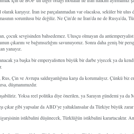
mak için de BOP’un diğer ortağı mollalar ile İran halkını ayırmamız şar
 olarak karşıyız. İran ise parçalanmadan var olacaksa, seküler bir ulus 
asının sorumlusu biz değiliz. Ne Çin’de ne İran’da ne de Rusya’da, Tür
, çocuk sevgisinden bahsedemez. Ulusçu olmayan da antiemperyalist o
nun çıkarını ve bağımsızlığını savunuyoruz. Sonra daha geniş bir persp
dan yanayız.
nacak ya başka bir emperyalistten büyük bir darbe yiyecek ya da kendis
r.
Rus, Çin ve Avrupa saldırganlığına karşı da korumalıyız. Çünkü biz e
ırsa, düşmanımızdır.
uşabiliriz. Yoksa reel politika diye önerilen, ya Sarayın gündemi ya da
çıkar gibi yapsalar da ABD’ye yaltaklansalar da Türkiye büyük zarar g
garşisinin istikbalini düşünecek, Türklüğün istikbalini karartacaktır. A