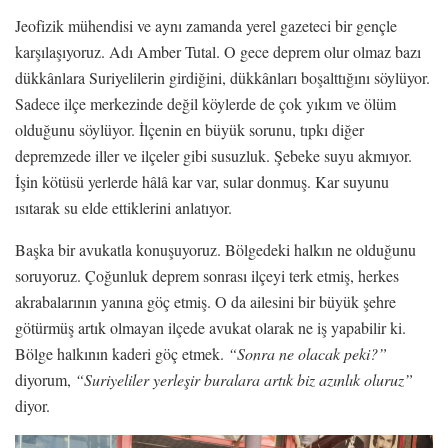
Jeofizik mühendisi ve aynı zamanda yerel gazeteci bir gençle
karşılaşıyoruz. Adı Amber Tutal. O gece deprem olur olmaz bazı
dükkânlara Suriyelilerin girdiğini, dükkânları boşalttığını söylüyor.
Sadece ilçe merkezinde değil köylerde de çok yıkım ve ölüm
olduğunu söylüyor. İlçenin en büyük sorunu, tıpkı diğer
depremzede iller ve ilçeler gibi susuzluk. Şebeke suyu akmıyor.
İşin kötüsü yerlerde hâlâ kar var, sular donmuş. Kar suyunu
ısıtarak su elde ettiklerini anlatıyor.
Başka bir avukatla konuşuyoruz. Bölgedeki halkın ne olduğunu
soruyoruz. Çoğunluk deprem sonrası ilçeyi terk etmiş, herkes
akrabalarının yanına göç etmiş. O da ailesini bir büyük şehre
götürmüş artık olmayan ilçede avukat olarak ne iş yapabilir ki.
Bölge halkının kaderi göç etmek.
“Sonra ne olacak peki?”
diyorum,
“Suriyeliler yerleşir buralara artık biz azınlık oluruz”
diyor.