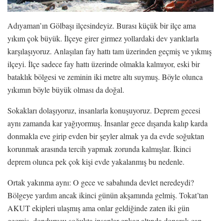
Adıyaman’ın Gölbaşı ilçesindeyiz. Burası küçük bir ilçe ama
yıkım çok büyük. İlçeye girer girmez yollardaki dev yarıklarla
karşılaşıyoruz. Anlaşılan fay hattı tam üzerinden geçmiş ve yıkmış
ilçeyi. İlçe sadece fay hattı üzerinde olmakla kalmıyor, eski bir
bataklık bölgesi ve zeminin iki metre altı suymuş. Böyle olunca
yıkımın böyle büyük olması da doğal.
Sokakları dolaşıyoruz, insanlarla konuşuyoruz. Deprem gecesi
aynı zamanda kar yağıyormuş. İnsanlar gece dışarıda kalıp karda
donmakla eve girip evden bir şeyler almak ya da evde soğuktan
korunmak arasında tercih yapmak zorunda kalmışlar. İkinci
deprem olunca pek çok kişi evde yakalanmış bu nedenle.
Ortak yakınma aynı: O gece ve sabahında devlet neredeydi?
Bölgeye yardım ancak ikinci günün akşamında gelmiş. Tokat’tan
AKUT ekipleri ulaşmış ama onlar geldiğinde zaten iki gün
geçmiş, dondurucu soğukta insanlar enkaz altında donarak can