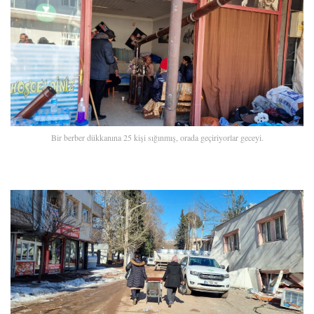
Bir berber dükkanına 25 kişi sığınmış, orada geçiriyorlar geceyi.