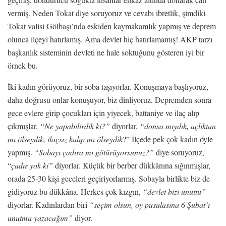
vermiş. Neden Tokat diye soruyoruz ve cevabı ibretlik, şimdiki
Tokat valisi Gölbaşı’nda eskiden kaymakamlık yapmış ve deprem
olunca ilçeyi hatırlamış. Ama devlet hiç hatırlamamış! AKP tarzı
başkanlık sisteminin devleti ne hale soktuğunu gösteren iyi bir
örnek bu.
İki kadın görüyoruz, bir soba taşıyorlar. Konuşmaya başlıyoruz,
daha doğrusu onlar konuşuyor, biz dinliyoruz. Depremden sonra
gece evlere girip çocukları için yiyecek, battaniye ve ilaç alıp
çıkmışlar.
“Ne yapabilirdik ki?”
diyorlar,
“donsa mıydık, açlıktan
mı ölseydik, ilaçsız kalıp mı ölseydik
?” İlçede pek çok kadın öyle
yapmış.
“Sobayı çadıra mı götürüyorsunuz?”
diye soruyoruz,
“
çadır yok ki”
diyorlar. Küçük bir berber dükkânına sığınmışlar,
orada 25-30 kişi geceleri geçiriyorlarmış. Sobayla birlikte biz de
gidiyoruz bu dükkâna. Herkes çok kızgın,
“devlet bizi unuttu”
diyorlar. Kadınlardan biri
“seçim olsun, oy pusulasına 6 Şubat’ı
unutma yazacağım”
diyor.