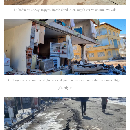
İki kadın bir sobayı taşıyor. İlçede dondurucu soğuk var ve onların evi yok.
Gölbaşında depremin vurduğu bir ev, depremin evin içini nasıl darmaduman ettiğini
gösteriyor.