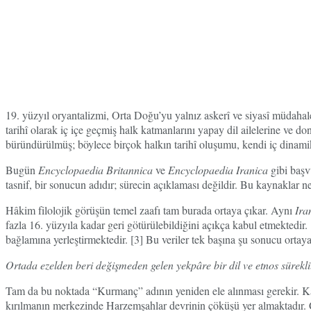
19. yüzyıl oryantalizmi, Orta Doğu’yu yalnız askerî ve siyasî müdahalel
tarihî olarak iç içe geçmiş halk katmanlarını yapay dil ailelerine ve d
büründürülmüş; böylece birçok halkın tarihî oluşumu, kendi iç dinamikle
Bugün
Encyclopaedia Britannica
ve
Encyclopaedia Iranica
gibi başv
tasnif, bir sonucun adıdır; sürecin açıklaması değildir. Bu kaynaklar 
Hâkim filolojik görüşün temel zaafı tam burada ortaya çıkar. Aynı
Ira
fazla 16. yüzyıla kadar geri götürülebildiğini açıkça kabul etmektedir.
bağlamına yerleştirmektedir. [3] Bu veriler tek başına şu sonucu ortay
Ortada ezelden beri değişmeden gelen yekpâre bir dil ve etnos sürekl
Tam da bu noktada “Kurmanç” adının yeniden ele alınması gerekir. Kana
kırılmanın merkezinde Harzemşahlar devrinin çöküşü yer almaktadır