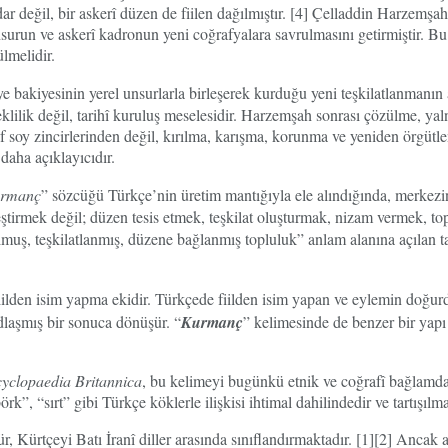
dar değil, bir askerî düzen de fiilen dağılmıştır. [4] Çelladdin Harzemş
run ve askerî kadronun yeni coğrafyalara savrulmasını getirmiştir. Bu 
lmelidir.
e bakiyesinin yerel unsurlarla birleşerek kurduğu yeni teşkilatlanmanın 
lilik değil, tarihî kuruluş meselesidir. Harzemşah sonrası çözülme, ya
af soy zincirlerinden değil, kırılma, karışma, korunma ve yeniden örgütl
daha açıklayıcıdır.
rmanç
” sözcüğü Türkçe’nin üretim mantığıyla ele alındığında, merkezi
eştirmek değil; düzen tesis etmek, teşkilat oluşturmak, nizam vermek, topl
ş, teşkilatlanmış, düzene bağlanmış topluluk” anlam alanına açılan tar
iilden isim yapma ekidir. Türkçede fiilden isim yapan ve eylemin doğu
adlaşmış bir sonuca dönüşür. “
Kurmanç
” kelimesinde de benzer bir yap
yclopaedia Britannica
, bu kelimeyi bugünkü etnik ve coğrafî bağlamda 
, “sırt” gibi Türkçe köklerle ilişkisi ihtimal dahilindedir ve tartışılmal
, Kürtçeyi Batı İranî diller arasında sınıflandırmaktadır. [1][2] Ancak a