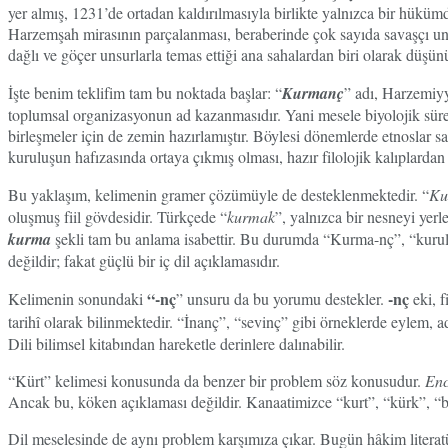
yer almış, 1231’de ortadan kaldırılmasıyla birlikte yalnızca bir hüküm
Harzemşah mirasının parçalanması, beraberinde çok sayıda savaşçı unsu
dağlı ve göçer unsurlarla temas ettiği ana sahalardan biri olarak düşünü
İşte benim teklifim tam bu noktada başlar: “
Kurmanç
” adı, Harzemiyy
toplumsal organizasyonun ad kazanmasıdır. Yani mesele biyolojik sürek
birleşmeler için de zemin hazırlamıştır. Böylesi dönemlerde etnoslar s
kuruluşun hafızasında ortaya çıkmış olması, hazır filolojik kalıplardan 
Bu yaklaşım, kelimenin gramer çözümüyle de desteklenmektedir. “
Ku
oluşmuş fiil gövdesidir. Türkçede “
kurmak
”, yalnızca bir nesneyi yerl
kurma
şekli tam bu anlama isabettir. Bu durumda “Kurma-nç”, “kurulmu
değildir; fakat güçlü bir iç dil açıklamasıdır.
“-nç
-nç
Kelimenin sonundaki
” unsuru da bu yorumu destekler.
eki, f
tarihî olarak bilinmektedir. “İnanç”, “sevinç” gibi örneklerde eylem, 
Dili bilimsel kitabından hareketle derinlere dalınabilir.
“Kürt” kelimesi konusunda da benzer bir problem söz konusudur.
Enc
Ancak bu, köken açıklaması değildir. Kanaatimizce “kurt”, “kürk”, “börk”
Dil meselesinde de aynı problem karşımıza çıkar. Bugün hâkim literatür