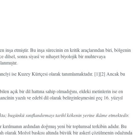
 inşa etmiştir. Bu inşa sürecinin en kritik araçlarından biri, bölgenin
e dilsel, sonra siyasî ve nihayet biyolojik bir muhtevaya
lanmıştır.
mancîyi ise Kuzey Kürtçesi olarak tanımlamaktadır. [1][2] Ancak bu
en açık bir dil hattına sahip olmadığını, eldeki metinlerin ise en
cînin yazılı ve edebî dil olarak belirginleşmesini geç 16. yüzyıl
kta; bugünkü sınıflandırmayı tarihî kökenin yerine ikâme etmektedir.
r kırılmanın ardından doğmuş yeni bir toplumsal terkibin adıdır. Bu
 olarak Moğol baskısı altında büyük bir askerî çözülmenin odağında