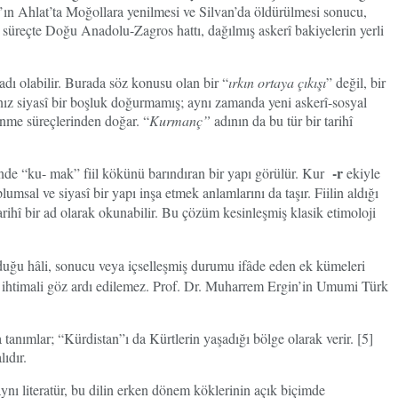
ah’ın Ahlat’ta Moğollara yenilmesi ve Silvan’da öldürülmesi sonucu,
süreçte Doğu Anadolu-Zagros hattı, dağılmış askerî bakiyelerin yerli
adı olabilir. Burada söz konusu olan bir “
ırkın ortaya çıkışı
” değil, bir
lnız siyasî bir boşluk doğurmamış; aynı zamanda yeni askerî-sosyal
enme süreçlerinden doğar. “
Kurmanç”
adının da bu tür bir tarihî
-r
nde “ku- mak” fiil kökünü barındıran bir yapı görülür. Kur
ekiyle
umsal ve siyasî bir yapı inşa etmek anlamlarını da taşır. Fiilin aldığı
ihî bir ad olarak okunabilir. Bu çözüm kesinleşmiş klasik etimoloji
rduğu hâli, sonucu veya içselleşmiş durumu ifâde eden ek kümeleri
ı ihtimali göz ardı edilemez. Prof. Dr. Muharrem Ergin’in Umumi Türk
tanımlar; “Kürdistan”ı da Kürtlerin yaşadığı bölge olarak verir. [5]
ıdır.
ynı literatür, bu dilin erken dönem köklerinin açık biçimde