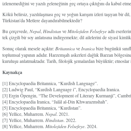
izlenemediğini ve yazılı geleneğinin geç ortaya çıktığını da kabul etme
Kökü belirsiz, yazılılaşması geç ve yoğun karışım izleri taşıyan bir dil
Türkistan’da Metlere dayandırabilmektedir?
Bu çerçevede,
Nepal
,
Hindistan
ve
Mitolojiden Felsefeye
adlı eserler
tek çizgili bir soy anlatısına indirgemekte; dil ailelerini de siyasî kimli
Sonuç olarak mesele açıktır:
Britannica
ve
Iranica
bize bugünkü sınıfl
toplumsal yapının adıdır. Harzemşah askerleri dağlık Barzan bölgesine 
kuruluşu anlatmaktadır. Tarih, filolojik şemalardan büyüktür; etnoslar
Kaynakça
[1] Encyclopaedia Britannica, “Kurdish Language”.
[2] Ludwig Paul, “Kurdish Language i”, Encyclopaedia Iranica.
[3] Ergin Öpengin, “The Development of Literary Kurmanji”, Cambri
[4] Encyclopaedia Iranica, “Jalāl al-Din Khwarazmshah”.
[5] Encyclopaedia Britannica, “Kurdistan”.
[6] Yellice, Muharrem.
Nepal
. 2021.
[7] Yellice, Muharrem.
Hindistan
. 2022.
[8] Yellice, Muharrem.
Mitolojiden Felsefeye
. 2024.