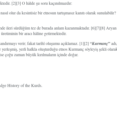
ktedir. [2][3] O hâlde şu soru kaçınılmazdır:
, nasıl olur da kesintisiz bir etnosun tartışmasız kanıtı olarak sunulabili
imde ileri sürdüğüm tez de burada anlam kazanmaktadır. [6][7][8] Aryan
k üretiminin bir aracı hâline getirmektedir.
”
andırmayı verir; fakat tarihî oluşumu açıklamaz. [1][2]
“Kurmanç
adı,
yerleşmiş, yerli halkla oluşturduğu etnos Kurmanç söyleyiş şekli olarak 
 ise çoğu zaman büyük kırılmaların içinde doğar.
dge History of the Kurds.