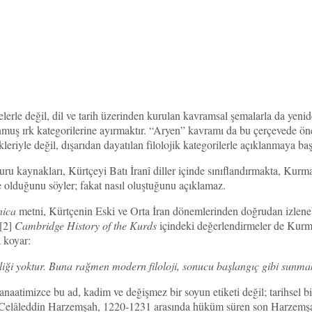
erle değil, dil ve tarih üzerinden kurulan kavramsal şemalarla da yeniden
onmuş ırk kategorilerine ayırmaktır. “Aryen” kavramı da bu çerçevede önc
riyle değil, dışarıdan dayatılan filolojik kategorilerle açıklanmaya baş
uru kaynakları, Kürtçeyi Batı İranî diller içinde sınıflandırmakta, Kur
ne olduğunu söyler; fakat nasıl oluştuğunu açıklamaz.
nica
metni, Kürtçenin Eski ve Orta İran dönemlerinden doğrudan izlenebil
 [2]
Cambridge History of the Kurds
içindeki değerlendirmeler de Kurman
a koyar:
iliği yoktur. Buna rağmen modern filoloji, sonucu başlangıç gibi sunma
atimizce bu ad, kadim ve değişmez bir soyun etiketi değil; tarihsel bi
. Celâleddin Harzemşah, 1220-1231 arasında hüküm süren son Harzemşah