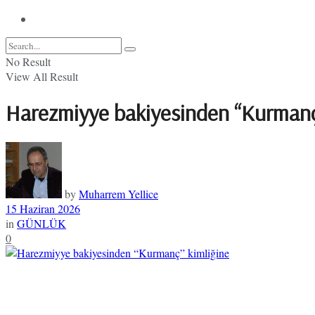
No Result
View All Result
Harezmiyye bakiyesinden “Kurmanç
by
Muharrem Yellice
15 Haziran 2026
in
GÜNLÜK
0