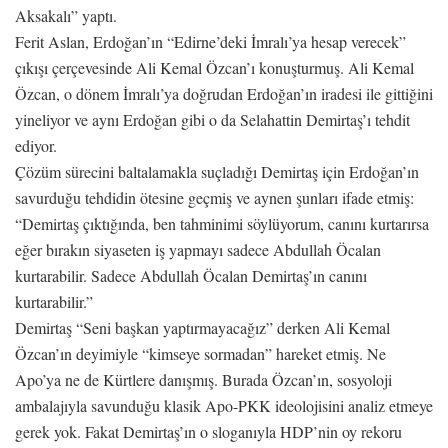
Aksakalı” yaptı.
Ferit Aslan, Erdoğan’ın “Edirne’deki İmralı’ya hesap verecek”
çıkışı çerçevesinde Ali Kemal Özcan’ı konuşturmuş. Ali Kemal
Özcan, o dönem İmralı’ya doğrudan Erdoğan’ın iradesi ile gittiğini
yineliyor ve aynı Erdoğan gibi o da Selahattin Demirtaş’ı tehdit
ediyor.
Çözüm sürecini baltalamakla suçladığı Demirtaş için Erdoğan’ın
savurduğu tehdidin ötesine geçmiş ve aynen şunları ifade etmiş:
“Demirtaş çıktığında, ben tahminimi söylüyorum, canını kurtarırsa
eğer bırakın siyaseten iş yapmayı sadece Abdullah Öcalan
kurtarabilir. Sadece Abdullah Öcalan Demirtaş’ın canını
kurtarabilir.”
Demirtaş “Seni başkan yaptırmayacağız” derken Ali Kemal
Özcan’ın deyimiyle “kimseye sormadan” hareket etmiş. Ne
Apo’ya ne de Kürtlere danışmış. Burada Özcan’ın, sosyoloji
ambalajıyla savunduğu klasik Apo-PKK ideolojisini analiz etmeye
gerek yok. Fakat Demirtaş’ın o sloganıyla HDP’nin oy rekoru