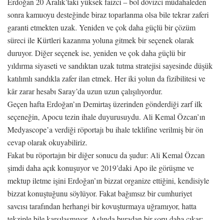
Erdoğan 20 Aralık’taki yüksek faizci – bol dövizci müdahaleden
sonra kamuoyu desteğinde biraz toparlanma olsa bile tekrar zaferi
garanti etmekten uzak. Yeniden ve çok daha güçlü bir çözüm
süreci ile Kürtleri kazanma yoluna gitmek bir seçenek olarak
duruyor. Diğer seçenek ise, yeniden ve çok daha güçlü bir
yıldırma siyaseti ve sandıktan uzak tutma stratejisi sayesinde düşük
katılımlı sandıkla zafer ilan etmek. Her iki yolun da fizibilitesi ve
kâr zarar hesabı Saray’da uzun uzun çalışılıyordur.
Geçen hafta Erdoğan’ın Demirtaş üzerinden gönderdiği zarf ilk
seçeneğin, Apocu tezin ihale duyurusuydu. Ali Kemal Özcan’ın
Medyascope’a verdiği röportajı bu ihale teklifine verilmiş bir ön
cevap olarak okuyabiliriz.
Fakat bu röportajın bir diğer sonucu da şudur: Ali Kemal Özcan
şimdi daha açık konuşuyor ve 2019’daki Apo ile görüşme ve
mektup iletme işini Erdoğan’ın bizzat organize ettiğini, kendisiyle
bizzat konuştuğunu söylüyor. Fakat bağımsız bir cumhuriyet
savcısı tarafından herhangi bir kovuşturmaya uğramıyor, hatta
tekziple bile karşılaşmıyor. Aslında buradan bir soru daha çıkar: