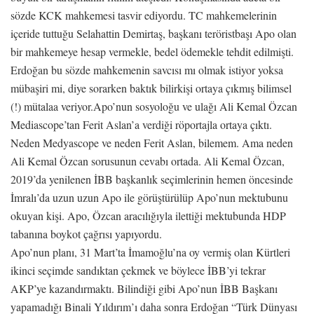
sözde KCK mahkemesi tasvir ediyordu. TC mahkemelerinin
içeride tuttuğu Selahattin Demirtaş, başkanı teröristbaşı Apo olan
bir mahkemeye hesap vermekle, bedel ödemekle tehdit edilmişti.
Erdoğan bu sözde mahkemenin savcısı mı olmak istiyor yoksa
mübaşiri mi, diye sorarken baktık bilirkişi ortaya çıkmış bilimsel
(!) mütalaa veriyor.Apo’nun sosyoloğu ve ulağı Ali Kemal Özcan
Mediascope’tan Ferit Aslan’a verdiği röportajla ortaya çıktı.
Neden Medyascope ve neden Ferit Aslan, bilemem. Ama neden
Ali Kemal Özcan sorusunun cevabı ortada. Ali Kemal Özcan,
2019’da yenilenen İBB başkanlık seçimlerinin hemen öncesinde
İmralı’da uzun uzun Apo ile görüştürülüp Apo’nun mektubunu
okuyan kişi. Apo, Özcan aracılığıyla ilettiği mektubunda HDP
tabanına boykot çağrısı yapıyordu.
Apo’nun planı, 31 Mart’ta İmamoğlu’na oy vermiş olan Kürtleri
ikinci seçimde sandıktan çekmek ve böylece İBB’yi tekrar
AKP’ye kazandırmaktı. Bilindiği gibi Apo’nun İBB Başkanı
yapamadığı Binali Yıldırım’ı daha sonra Erdoğan “Türk Dünyası