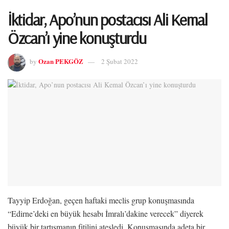
İktidar, Apo’nun postacısı Ali Kemal
Özcan’ı yine konuşturdu
Ozan PEKGÖZ
by
2 Şubat 2022
Tayyip Erdoğan, geçen haftaki meclis grup konuşmasında
“Edirne’deki en büyük hesabı İmralı’dakine verecek” diyerek
büyük bir tartışmanın fitilini ateşledi. Konuşmasında adeta bir