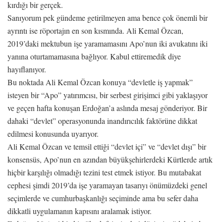
kırdığı bir gerçek.
Sanıyorum pek gündeme getirilmeyen ama bence çok önemli bir
ayrıntı ise röportajın en son kısmında. Ali Kemal Özcan,
2019’daki mektubun işe yaramamasını Apo’nun iki avukatını iki
yanına oturtamamasına bağlıyor. Kabul ettiremedik diye
hayıflanıyor.
Bu noktada Ali Kemal Özcan konuya “devletle iş yapmak”
isteyen bir “Apo” yatırımcısı, bir serbest girişimci gibi yaklaşıyor
ve geçen hafta konuşan Erdoğan’a aslında mesaj gönderiyor. Bir
dahaki “devlet” operasyonunda inandırıcılık faktörüne dikkat
edilmesi konusunda uyarıyor.
Ali Kemal Özcan ve temsil ettiği “devlet içi” ve “devlet dışı” bir
konsensüs, Apo’nun en azından büyükşehirlerdeki Kürtlerde artık
hiçbir karşılığı olmadığı tezini test etmek istiyor. Bu mutabakat
cephesi şimdi 2019’da işe yaramayan tasarıyı önümüzdeki genel
seçimlerde ve cumhurbaşkanlığı seçiminde ama bu sefer daha
dikkatli uygulamanın kapısını aralamak istiyor.