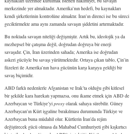
kaynakları üzerinde kurulmak istenen hâkimiyet, bu savaşın
merkezinde yer almaktadır. Amerika’nın hedefi, bu kaynakları
kendi şirketlerinin kontrolüne almaktır. İran’ın direnci ise bu süreci
geciktirmekte ama aynı zamanda savaşın şiddetini artırmaktadır.
Bu noktada savaşın niteliği değişmiştir. Artık bu, ideolojik ya da
mezhepsel bir çatışma değil, doğrudan doğruya bir enerji
savaşıdır. Çin, İran üzerinden sahada; Amerika ise doğrudan
askeri gücüyle bu savaşı yürütmektedir. Ortaya çıkan tablo, Çin’in
füzeleri ile Amerika’nın hava gücünün karşı karşıya geldiği bir
savaş biçimidir.
ABD farklı nedenlerle Afganistan ve Irak’ta olduğu gibi kitlesel
bir şekilde kara harekatı yapmazsa, onu ikame etmek için ABD de
Azerbaycan ve Türkiye’yi
proxy
olarak sahaya sürebilir. Güney
Azerbaycan’ın Kürt işgaline bırakılması durumunda Türkiye ve
Azerbaycan buna müdahil olur. Kürtlerin İran’da rejim
değiştirecek gücü olmasa da Mahabad Cumhuriyeti gibi kışkırtıcı