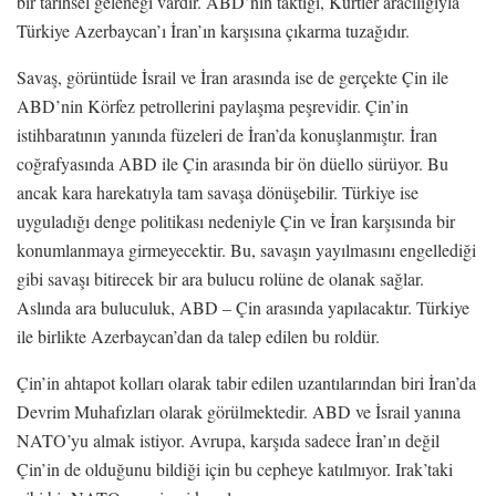
bir tarihsel geleneği vardır. ABD’nin taktiği, Kürtler aracılığıyla
Türkiye Azerbaycan’ı İran’ın karşısına çıkarma tuzağıdır.
Savaş, görüntüde İsrail ve İran arasında ise de gerçekte Çin ile
ABD’nin Körfez petrollerini paylaşma peşrevidir. Çin’in
istihbaratının yanında füzeleri de İran’da konuşlanmıştır. İran
coğrafyasında ABD ile Çin arasında bir ön düello sürüyor. Bu
ancak kara harekatıyla tam savaşa dönüşebilir. Türkiye ise
uyguladığı denge politikası nedeniyle Çin ve İran karşısında bir
konumlanmaya girmeyecektir. Bu, savaşın yayılmasını engellediği
gibi savaşı bitirecek bir ara bulucu rolüne de olanak sağlar.
Aslında ara buluculuk, ABD – Çin arasında yapılacaktır. Türkiye
ile birlikte Azerbaycan’dan da talep edilen bu roldür.
Çin’in ahtapot kolları olarak tabir edilen uzantılarından biri İran’da
Devrim Muhafızları olarak görülmektedir. ABD ve İsrail yanına
NATO’yu almak istiyor. Avrupa, karşıda sadece İran’ın değil
Çin’in de olduğunu bildiği için bu cepheye katılmıyor. Irak’taki