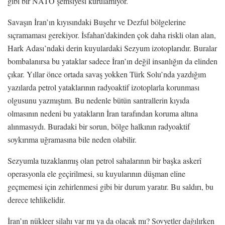
gibi bir NATO şemsiyesi kurulamıyor.
Savaşın İran’ın kıyısındaki Buşehr ve Dezful bölgelerine
sıçramaması gerekiyor. İsfahan’dakinden çok daha riskli olan alan,
Hark Adası’ndaki derin kuyulardaki Sezyum izotoplarıdır. Buralar
bombalanırsa bu yataklar sadece İran’ın değil insanlığın da elinden
çıkar. Yıllar önce ortada savaş yokken Türk Solu’nda yazdığım
yazılarda petrol yataklarının radyoaktif izotoplarla korunması
olgusunu yazmıştım. Bu nedenle bütün santrallerin kıyıda
olmasının nedeni bu yatakların İran tarafından koruma altına
alınmasıydı. Buradaki bir sorun, bölge halkının radyoaktif
soykırıma uğramasına bile neden olabilir.
Sezyumla tuzaklanmış olan petrol sahalarının bir başka askerî
operasyonla ele geçirilmesi, su kuyularının düşman eline
geçmemesi için zehirlenmesi gibi bir durum yaratır. Bu saldırı, bu
derece tehlikelidir.
İran’ın nükleer silahı var mı ya da olacak mı? Sovyetler dağılırken