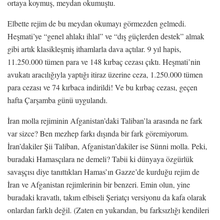
ortaya koymuş, meydan okumuştu.
Elbette rejim de bu meydan okumayı görmezden gelmedi.
Heşmati’ye “genel ahlakı ihlal” ve “dış güçlerden destek” almak
gibi artık klasikleşmiş ithamlarla dava açtılar. 9 yıl hapis,
11.250.000 tümen para ve 148 kırbaç cezası çıktı. Heşmati’nin
avukatı aracılığıyla yaptığı itiraz üzerine ceza, 1.250.000 tümen
para cezası ve 74 kırbaca indirildi! Ve bu kırbaç cezası, geçen
hafta Çarşamba günü uygulandı.
İran molla rejiminin Afganistan’daki Taliban’la arasında ne fark
var sizce? Ben mezhep farkı dışında bir fark göremiyorum.
İran’dakiler Şii Taliban, Afganistan’dakiler ise Sünni molla. Peki,
buradaki Hamasçılara ne demeli? Tabii ki dünyaya özgürlük
savaşçısı diye tanıttıkları Hamas’ın Gazze’de kurduğu rejim de
İran ve Afganistan rejimlerinin bir benzeri. Emin olun, yine
buradaki kravatlı, takım elbiseli Şeriatçı versiyonu da kafa olarak
onlardan farklı değil. (Zaten en yukarıdan, bu farksızlığı kendileri