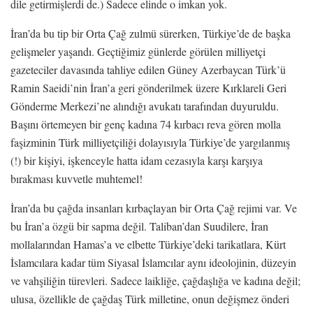
dile getirmişlerdi de.) Sadece elinde o imkan yok.
İran’da bu tip bir Orta Çağ zulmü sürerken, Türkiye’de de başka
gelişmeler yaşandı. Geçtiğimiz günlerde görülen milliyetçi
gazeteciler davasında tahliye edilen Güney Azerbaycan Türk’ü
Ramin Saeidi’nin İran’a geri gönderilmek üzere Kırklareli Geri
Gönderme Merkezi’ne alındığı avukatı tarafından duyuruldu.
Başını örtemeyen bir genç kadına 74 kırbacı reva gören molla
faşizminin Türk milliyetçiliği dolayısıyla Türkiye’de yargılanmış
(!) bir kişiyi, işkenceyle hatta idam cezasıyla karşı karşıya
bırakması kuvvetle muhtemel!
İran’da bu çağda insanları kırbaçlayan bir Orta Çağ rejimi var. Ve
bu İran’a özgü bir sapma değil. Taliban’dan Suudilere, İran
mollalarından Hamas’a ve elbette Türkiye’deki tarikatlara, Kürt
İslamcılara kadar tüm Siyasal İslamcılar aynı ideolojinin, düzeyin
ve vahşiliğin türevleri. Sadece laikliğe, çağdaşlığa ve kadına değil;
ulusa, özellikle de çağdaş Türk milletine, onun değişmez önderi