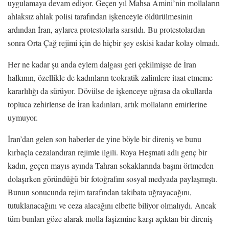
uygulamaya devam ediyor. Geçen yıl Mahsa Amini’nin mollaların
ahlaksız ahlak polisi tarafından işkenceyle öldürülmesinin
ardından İran, aylarca protestolarla sarsıldı. Bu protestolardan
sonra Orta Çağ rejimi için de hiçbir şey eskisi kadar kolay olmadı.
Her ne kadar şu anda eylem dalgası geri çekilmişse de İran
halkının, özellikle de kadınların teokratik zalimlere itaat etmeme
kararlılığı da sürüyor. Dövülse de işkenceye uğrasa da okullarda
topluca zehirlense de İran kadınları, artık mollaların emirlerine
uymuyor.
İran’dan gelen son haberler de yine böyle bir direniş ve bunu
kırbaçla cezalandıran rejimle ilgili. Roya Heşmati adlı genç bir
kadın, geçen mayıs ayında Tahran sokaklarında başını örtmeden
dolaşırken göründüğü bir fotoğrafını sosyal medyada paylaşmıştı.
Bunun sonucunda rejim tarafından takibata uğrayacağını,
tutuklanacağını ve ceza alacağını elbette biliyor olmalıydı. Ancak
tüm bunları göze alarak molla faşizmine karşı açıktan bir direniş