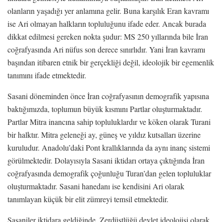
olanların yaşadığı yer anlamına gelir. Buna karşılık Eran kavramı
ise Ari olmayan halkların topluluğunu ifade eder. Ancak burada
dikkat edilmesi gereken nokta şudur: MS 250 yıllarında bile İran
coğrafyasında Ari nüfus son derece sınırlıdır. Yani İran kavramı
başından itibaren etnik bir gerçekliği değil, ideolojik bir egemenlik
tanımını ifade etmektedir.
Sasani döneminden önce İran coğrafyasının demografik yapısına
baktığımızda, toplumun büyük kısmını Partlar oluşturmaktadır.
Partlar Mitra inancına sahip topluluklardır ve köken olarak Turani
bir halktır. Mitra geleneği ay, güneş ve yıldız kutsalları üzerine
kuruludur. Anadolu’daki Pont krallıklarında da aynı inanç sistemi
görülmektedir. Dolayısıyla Sasani iktidarı ortaya çıktığında İran
coğrafyasında demografik çoğunluğu Turan’dan gelen topluluklar
oluşturmaktadır. Sasani hanedanı ise kendisini Ari olarak
tanımlayan küçük bir elit zümreyi temsil etmektedir.
Sasaniler iktidara geldiğinde, Zerdüştlüğü devlet ideolojisi olarak