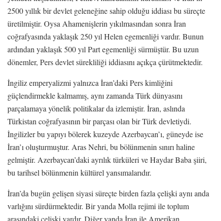
2500 yıllık bir devlet geleneğine sahip olduğu iddiası bu süreçte
üretilmiştir. Oysa Ahamenişlerin yıkılmasından sonra İran
coğrafyasında yaklaşık 250 yıl Helen egemenliği vardır. Bunun
ardından yaklaşık 500 yıl Part egemenliği sürmüştür. Bu uzun
dönemler, Pers devlet sürekliliği iddiasını açıkça çürütmektedir.
İngiliz emperyalizmi yalnızca İran’daki Pers kimliğini
güçlendirmekle kalmamış, aynı zamanda Türk dünyasını
parçalamaya yönelik politikalar da izlemiştir. İran, aslında
Türkistan coğrafyasının bir parçası olan bir Türk devletiydi.
İngilizler bu yapıyı bölerek kuzeyde Azerbaycan’ı, güneyde ise
İran’ı oluşturmuştur. Aras Nehri, bu bölünmenin sınırı haline
gelmiştir. Azerbaycan’daki ayrılık türküleri ve Haydar Baba şiiri,
bu tarihsel bölünmenin kültürel yansımalarıdır.
İran’da bugün gelişen siyasi süreçte birden fazla çelişki aynı anda
varlığını sürdürmektedir. Bir yanda Molla rejimi ile toplum
arasındaki çelişki vardır. Diğer yanda İran ile Amerikan