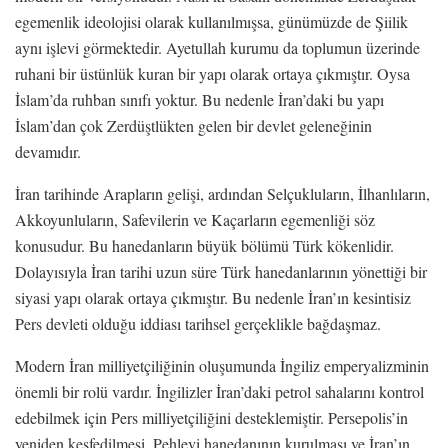
egemenlik ideolojisi olarak kullanılmışsa, günümüzde de Şiilik
aynı işlevi görmektedir. Ayetullah kurumu da toplumun üzerinde
ruhani bir üstünlük kuran bir yapı olarak ortaya çıkmıştır. Oysa
İslam’da ruhban sınıfı yoktur. Bu nedenle İran’daki bu yapı
İslam’dan çok Zerdüştlükten gelen bir devlet geleneğinin
devamıdır.
İran tarihinde Arapların gelişi, ardından Selçukluların, İlhanlıların,
Akkoyunluların, Safevilerin ve Kaçarların egemenliği söz
konusudur. Bu hanedanların büyük bölümü Türk kökenlidir.
Dolayısıyla İran tarihi uzun süre Türk hanedanlarının yönettiği bir
siyasi yapı olarak ortaya çıkmıştır. Bu nedenle İran’ın kesintisiz
Pers devleti olduğu iddiası tarihsel gerçeklikle bağdaşmaz.
Modern İran milliyetçiliğinin oluşumunda İngiliz emperyalizminin
önemli bir rolü vardır. İngilizler İran’daki petrol sahalarını kontrol
edebilmek için Pers milliyetçiliğini desteklemiştir. Persepolis’in
yeniden keşfedilmesi, Pehlevi hanedanının kurulması ve İran’ın