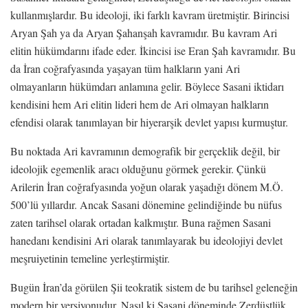
kullanmışlardır. Bu ideoloji, iki farklı kavram üretmiştir. Birincisi
Aryan Şah ya da Aryan Şahanşah kavramıdır. Bu kavram Ari
elitin hükümdarını ifade eder. İkincisi ise Eran Şah kavramıdır. Bu
da İran coğrafyasında yaşayan tüm halkların yani Ari
olmayanların hükümdarı anlamına gelir. Böylece Sasani iktidarı
kendisini hem Ari elitin lideri hem de Ari olmayan halkların
efendisi olarak tanımlayan bir hiyerarşik devlet yapısı kurmuştur.
Bu noktada Ari kavramının demografik bir gerçeklik değil, bir
ideolojik egemenlik aracı olduğunu görmek gerekir. Çünkü
Arilerin İran coğrafyasında yoğun olarak yaşadığı dönem M.Ö.
500’lü yıllardır. Ancak Sasani dönemine gelindiğinde bu nüfus
zaten tarihsel olarak ortadan kalkmıştır. Buna rağmen Sasani
hanedanı kendisini Ari olarak tanımlayarak bu ideolojiyi devlet
meşruiyetinin temeline yerleştirmiştir.
Bugün İran’da görülen Şii teokratik sistem de bu tarihsel geleneğin
modern bir versiyonudur. Nasıl ki Sasani döneminde Zerdüştlük