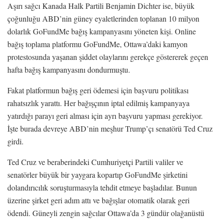
Aşırı sağcı Kanada Halk Partili Benjamin Dichter ise, büyük
çoğunluğu ABD’nin güney eyaletlerinden toplanan 10 milyon
dolarlık GoFundMe bağış kampanyasını yöneten kişi. Online
bağış toplama platformu GoFundMe, Ottawa’daki kamyon
protestosunda yaşanan şiddet olaylarını gerekçe göstererek geçen
hafta bağış kampanyasını dondurmuştu.
Fakat platformun bağış geri ödemesi için başvuru politikası
rahatsızlık yarattı. Her bağışçının iptal edilmiş kampanyaya
yatırdığı parayı geri alması için ayrı başvuru yapması gerekiyor.
İşte burada devreye ABD’nin meşhur Trump’çı senatörü Ted Cruz
girdi.
Ted Cruz ve beraberindeki Cumhuriyetçi Partili valiler ve
senatörler büyük bir yaygara kopartıp GoFundMe şirketini
dolandırıcılık soruşturmasıyla tehdit etmeye başladılar. Bunun
üzerine şirket geri adım attı ve bağışlar otomatik olarak geri
ödendi. Güneyli zengin sağcılar Ottawa’da 3 gündür olağanüstü