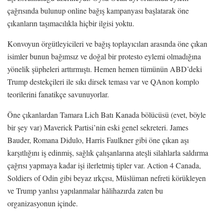
çağrısında bulunup online bağış kampanyası başlatarak öne
çıkanların taşımacılıkla hiçbir ilgisi yoktu.
Konvoyun örgütleyicileri ve bağış toplayıcıları arasında öne çıkan
isimler bunun bağımsız ve doğal bir protesto eylemi olmadığına
yönelik şüpheleri arttırmıştı. Hemen hemen tümünün ABD’deki
Trump destekçileri ile sıkı dirsek teması var ve QAnon komplo
teorilerini fanatikçe savunuyorlar.
Öne çıkanlardan Tamara Lich Batı Kanada bölücüsü (evet, böyle
bir şey var) Maverick Partisi’nin eski genel sekreteri. James
Bauder, Romana Didulo, Harris Faulkner gibi öne çıkan aşı
karşıtlığını iş edinmiş, sağlık çalışanlarına ateşli silahlarla saldırma
çağrısı yapmaya kadar işi ilerletmiş tipler var. Action 4 Canada,
Soldiers of Odin gibi beyaz ırkçısı, Müslüman nefreti körükleyen
ve Trump yanlısı yapılanmalar hâlihazırda zaten bu
organizasyonun içinde.