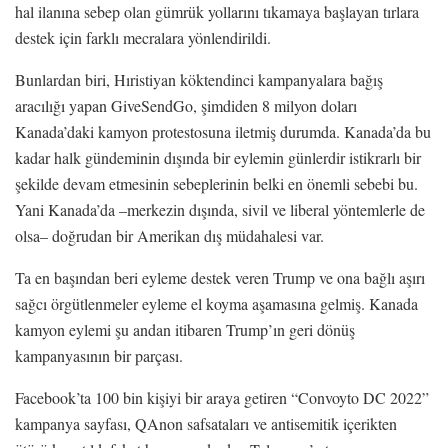
hal ilanına sebep olan gümrük yollarını tıkamaya başlayan tırlara
destek için farklı mecralara yönlendirildi.
Bunlardan biri, Hıristiyan köktendinci kampanyalara bağış
aracılığı yapan GiveSendGo, şimdiden 8 milyon doları
Kanada’daki kamyon protestosuna iletmiş durumda. Kanada’da bu
kadar halk gündeminin dışında bir eylemin günlerdir istikrarlı bir
şekilde devam etmesinin sebeplerinin belki en önemli sebebi bu.
Yani Kanada’da –merkezin dışında, sivil ve liberal yöntemlerle de
olsa– doğrudan bir Amerikan dış müdahalesi var.
Ta en başından beri eyleme destek veren Trump ve ona bağlı aşırı
sağcı örgütlenmeler eyleme el koyma aşamasına gelmiş. Kanada
kamyon eylemi şu andan itibaren Trump’ın geri dönüş
kampanyasının bir parçası.
Facebook’ta 100 bin kişiyi bir araya getiren “Convoyto DC 2022”
kampanya sayfası, QAnon safsataları ve antisemitik içerikten