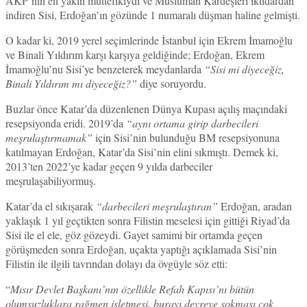
AKP’nin en yakın müttefikiydi ve Müslüman Kardeşleri iktidardan
indiren Sisi, Erdoğan’ın gözünde 1 numaralı düşman haline gelmişti.
O kadar ki, 2019 yerel seçimlerinde İstanbul için Ekrem İmamoğlu
ve Binali Yıldırım karşı karşıya geldiğinde; Erdoğan, Ekrem
İmamoğlu’nu Sisi’ye benzeterek meydanlarda
“Sisi mi diyeceğiz,
Binali Yıldırım mı diyeceğiz?”
diye soruyordu.
Buzlar önce Katar’da düzenlenen Dünya Kupası açılış maçındaki
resepsiyonda eridi. 2019’da
“aynı ortama girip darbecileri
meşrulaştırmamak”
için Sisi’nin bulunduğu BM resepsiyonuna
katılmayan Erdoğan, Katar’da Sisi’nin elini sıkmıştı. Demek ki,
2013’ten 2022’ye kadar geçen 9 yılda darbeciler
meşrulaşabiliyormuş.
Katar’da el sıkışarak
“darbecileri meşrulaştıran”
Erdoğan, aradan
yaklaşık 1 yıl geçtikten sonra Filistin meselesi için gittiği Riyad’da
Sisi ile el ele, göz gözeydi. Gayet samimi bir ortamda geçen
görüşmeden sonra Erdoğan, uçakta yaptığı açıklamada Sisi’nin
Filistin ile ilgili tavrından dolayı da övgüyle söz etti:
“
Mısır Devlet Başkanı’nın özellikle Refah Kapısı’nı bütün
olumsuzluklara rağmen işletmesi, burayı devreye sokması çok