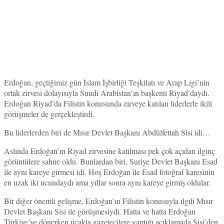
Erdoğan, geçtiğimiz gün İslam İşbirliği Teşkilatı ve Arap Ligi’nin
ortak zirvesi dolayısıyla Suudi Arabistan’ın başkenti Riyad’daydı.
Erdoğan Riyad’da Filistin konusunda zirveye katılan liderlerle ikili
görüşmeler de gerçekleştirdi.
Bu liderlerden biri de Mısır Devlet Başkanı Abdülfettah Sisi idi…
Aslında Erdoğan’ın Riyad zirvesine katılması pek çok açıdan ilginç
görüntülere sahne oldu. Bunlardan biri, Suriye Devlet Başkanı Esad
ile aynı kareye girmesi idi. Hoş Erdoğan ile Esad fotoğraf karesinin
en uzak iki ucundaydı ama yıllar sonra aynı kareye girmiş oldular.
Bir diğer önemli gelişme, Erdoğan’ın Filistin konusuyla ilgili Mısır
Devlet Başkanı Sisi ile görüşmesiydi. Hatta ve hatta Erdoğan
Türkiye’ye dönerken uçakta gazetecilere yaptığı açıklamada Sisi’den