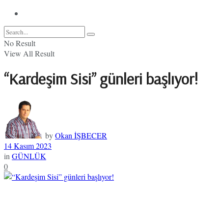
No Result
View All Result
“Kardeşim Sisi” günleri başlıyor!
by
Okan İŞBECER
14 Kasım 2023
in
GÜNLÜK
0