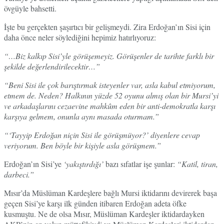
övgüyle bahsetti.
İşte bu gerçekten şaşırtıcı bir gelişmeydi. Zira Erdoğan’ın Sisi için
daha önce neler söylediğini hepimiz hatırlıyoruz:
“…Biz kalkıp Sisi’yle görüşemeyiz. Görüşenler de tarihte farklı bir
şekilde değerlendirilecektir…”
“Beni Sisi ile çok barıştırmak isteyenler var, asla kabul etmiyorum,
etmem de. Neden? Halkının yüzde 52 oyunu almış olan bir Mursi’yi
ve arkadaşlarını cezaevine mahkûm eden bir anti-demokratla karşı
karşıya gelmem, onunla aynı masada oturmam.”
“‘Tayyip Erdoğan niçin Sisi ile görüşmüyor?’ diyenlere cevap
veriyorum. Ben böyle bir kişiyle asla görüşmem.”
Erdoğan’ın Sisi’ye
‘yakıştırdığı’
bazı sıfatlar işe şunlar:
“Katil, tiran,
darbeci.”
Mısır’da Müslüman Kardeşlere bağlı Mursi iktidarını devirerek başa
geçen Sisi’ye karşı ilk günden itibaren Erdoğan adeta öfke
kusmuştu. Ne de olsa Mısır, Müslüman Kardeşler iktidardayken