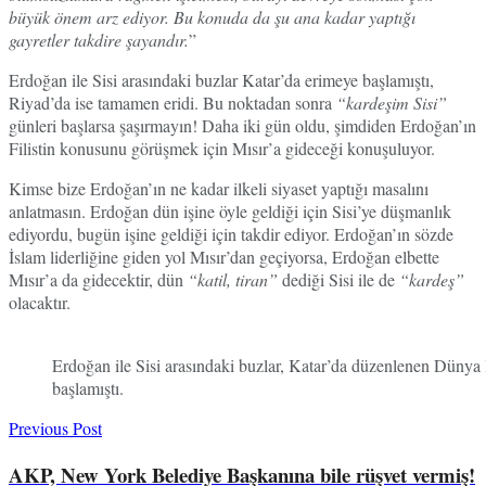
büyük önem arz ediyor. Bu konuda da şu ana kadar yaptığı
gayretler takdire şayandır.
”
Erdoğan ile Sisi arasındaki buzlar Katar’da erimeye başlamıştı,
Riyad’da ise tamamen eridi. Bu noktadan sonra
“kardeşim Sisi”
günleri başlarsa şaşırmayın! Daha iki gün oldu, şimdiden Erdoğan’ın
Filistin konusunu görüşmek için Mısır’a gideceği konuşuluyor.
Kimse bize Erdoğan’ın ne kadar ilkeli siyaset yaptığı masalını
anlatmasın. Erdoğan dün işine öyle geldiği için Sisi’ye düşmanlık
ediyordu, bugün işine geldiği için takdir ediyor. Erdoğan’ın sözde
İslam liderliğine giden yol Mısır’dan geçiyorsa, Erdoğan elbette
Mısır’a da gidecektir, dün
“katil, tiran”
dediği Sisi ile de
“kardeş”
olacaktır.
Erdoğan ile Sisi arasındaki buzlar, Katar’da düzenlenen Dünya 
başlamıştı.
Previous Post
AKP, New York Belediye Başkanına bile rüşvet vermiş!