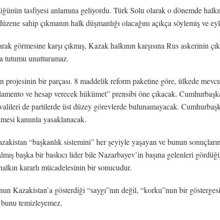
ünün tasfiyesi anlamına geliyordu. Türk Solu olarak o dönemde halkın
zene sahip çıkmanın halk düşmanlığı olacağını açıkça söylemiş ve eyle
ak görmesine karşı çıkmış, Kazak halkının karşısına Rus askerinin çıka
ca tutumu unutturamaz.
 projesinin bir parçası. 8 maddelik reform paketine göre, ülkede mevcu
arlamento ve hesap verecek hükümet” prensibi öne çıkacak. Cumhurbaşka
 valileri de partilerde üst düzey görevlerde bulunamayacak. Cumhurbaşk
ilmesi kanunla yasaklanacak.
Kazakistan “başkanlık sistemini” her şeyiyle yaşayan ve bunun sonuçların
lmış başka bir baskıcı lider bile Nazarbayev’in başına gelenleri gördüğ
alkın kararlı mücadelesinin bir sonucudur.
 Kazakistan’a gösterdiği “saygı”nın değil, “korku”nun bir göstergesi. B
 bunu temizleyemez.