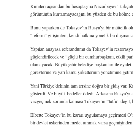
Kimileri açısından bu hesaplaşma Nazarbayev Türkçülüğ
görüntünün kurtarmayacağını bu yüzden de bu köhne dü
Bunu yaparken de Tokayev’in Rusya’yı bir müttefik olar
“reform” girişimleri, kendi halkına yönelik bu düşman
Yapılan anayasa referandumu da Tokayev’in restorasyon
güçlendirilecek ve “güçlü bir cumhurbaşkanı, etkili p
olamayacak. Büyükşehir belediye başkanları ile eyalet
görevlerine ve yarı kamu şirketlerinin yönetimine getir
Yani Türkiye’dekinin tam tersine doğru bir gidiş var. 
gösterdi. Ve büyük bedeller ödedi. Arkasına Rusya’yı a
vazgeçmek zorunda kalması Tokayev’in “lütfu” değil, h
Elbette Tokayev’in bu kararı uygulamaya geçirmesi O’nun
bir devlet askerinden medet ummak varsa geçmişinden