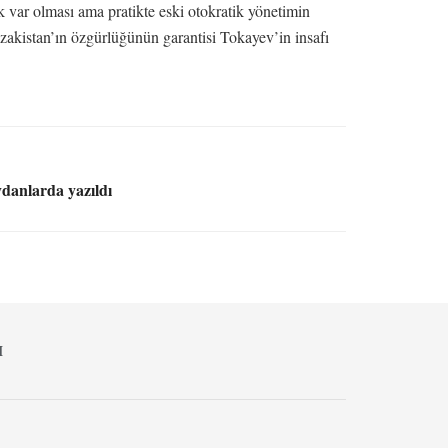
 var olması ama pratikte eski otokratik yönetimin
Kazakistan’ın özgürlüğünün garantisi Tokayev’in insafı
ydanlarda yazıldı
M