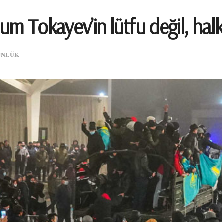
m Tokayev’in lütfu değil, halkı
ÜNLÜK