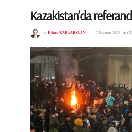
Kazakistan’da referandu
Erkan KARAARSLAN
G
by
7 Haziran 2022
in