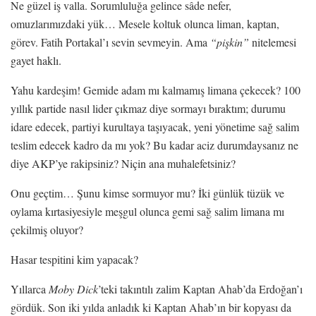
Ne güzel iş valla. Sorumluluğa gelince sâde nefer,
omuzlarımızdaki yük… Mesele koltuk olunca liman, kaptan,
görev. Fatih Portakal’ı sevin sevmeyin. Ama
“pişkin”
nitelemesi
gayet haklı.
Yahu kardeşim! Gemide adam mı kalmamış limana çekecek? 100
yıllık partide nasıl lider çıkmaz diye sormayı bıraktım; durumu
idare edecek, partiyi kurultaya taşıyacak, yeni yönetime sağ salim
teslim edecek kadro da mı yok? Bu kadar aciz durumdaysanız ne
diye AKP’ye rakipsiniz? Niçin ana muhalefetsiniz?
Onu geçtim… Şunu kimse sormuyor mu? İki günlük tüzük ve
oylama kırtasiyesiyle meşgul olunca gemi sağ salim limana mı
çekilmiş oluyor?
Hasar tespitini kim yapacak?
Yıllarca
Moby Dick
’teki takıntılı zalim Kaptan Ahab’da Erdoğan’ı
gördük. Son iki yılda anladık ki Kaptan Ahab’ın bir kopyası da