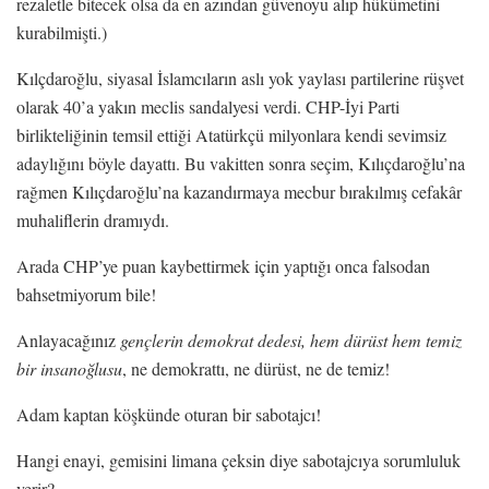
rezaletle bitecek olsa da en azından güvenoyu alıp hükümetini
kurabilmişti.)
Kılçdaroğlu, siyasal İslamcıların aslı yok yaylası partilerine rüşvet
olarak 40’a yakın meclis sandalyesi verdi. CHP-İyi Parti
birlikteliğinin temsil ettiği Atatürkçü milyonlara kendi sevimsiz
adaylığını böyle dayattı. Bu vakitten sonra seçim, Kılıçdaroğlu’na
rağmen Kılıçdaroğlu’na kazandırmaya mecbur bırakılmış cefakâr
muhaliflerin dramıydı.
Arada CHP’ye puan kaybettirmek için yaptığı onca falsodan
bahsetmiyorum bile!
Anlayacağınız
gençlerin demokrat dedesi, hem dürüst hem temiz
bir insanoğlusu
, ne demokrattı, ne dürüst, ne de temiz!
Adam kaptan köşkünde oturan bir sabotajcı!
Hangi enayi, gemisini limana çeksin diye sabotajcıya sorumluluk
verir?