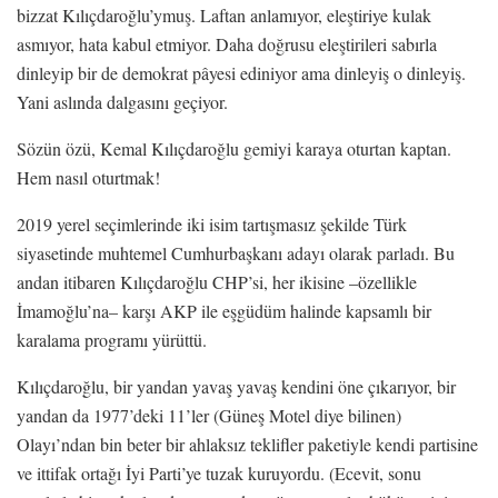
bizzat Kılıçdaroğlu’ymuş. Laftan anlamıyor, eleştiriye kulak
asmıyor, hata kabul etmiyor. Daha doğrusu eleştirileri sabırla
dinleyip bir de demokrat pâyesi ediniyor ama dinleyiş o dinleyiş.
Yani aslında dalgasını geçiyor.
Sözün özü, Kemal Kılıçdaroğlu gemiyi karaya oturtan kaptan.
Hem nasıl oturtmak!
2019 yerel seçimlerinde iki isim tartışmasız şekilde Türk
siyasetinde muhtemel Cumhurbaşkanı adayı olarak parladı. Bu
andan itibaren Kılıçdaroğlu CHP’si, her ikisine –özellikle
İmamoğlu’na– karşı AKP ile eşgüdüm halinde kapsamlı bir
karalama programı yürüttü.
Kılıçdaroğlu, bir yandan yavaş yavaş kendini öne çıkarıyor, bir
yandan da 1977’deki 11’ler (Güneş Motel diye bilinen)
Olayı’ndan bin beter bir ahlaksız teklifler paketiyle kendi partisine
ve ittifak ortağı İyi Parti’ye tuzak kuruyordu. (Ecevit, sonu